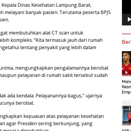
, Kepala Dinas Kesehatan Lampung Barat,
h melayani banyak pasien. Terutama peserta BPJS
sien.
ngat membutuhkan alat CT scan untuk
bih kompleks. “Kita termasuk jauh dari rumah
Ber
ngetahui tentang penyakit yang lebih dalam
haunima, mengungkapkan pengalamannya berobat
s maupun pelayanan di rumah sakit tersebut sudah
Manc
Res
Emp
idak ada kendala. Pelayanannya bagus,” ujarnya
ucunya berobat.
gungkapkan kepuasan atas pelayanan kesehatan
an agar Presiden sering berkunjung, yang
merasa diperhatikan.
SSB