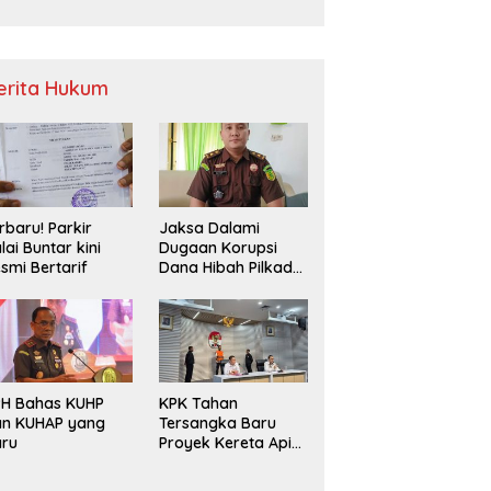
Sampah
erita Hukum
rbaru! Parkir
Jaksa Dalami
lai Buntar kini
Dugaan Korupsi
smi Bertarif
Dana Hibah Pilkada
2024 di Bawaslu
Kaur
PH Bahas KUHP
KPK Tahan
an KUHAP yang
Tersangka Baru
aru
Proyek Kereta Api
Medan