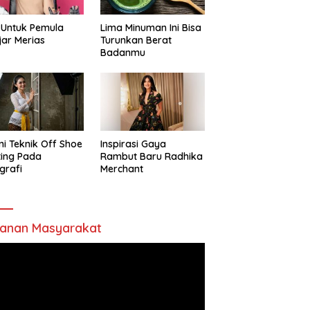
 Untuk Pemula
Lima Minuman Ini Bisa
jar Merias
Turunkan Berat
Badanmu
ni Teknik Off Shoe
Inspirasi Gaya
ting Pada
Rambut Baru Radhika
grafi
Merchant
anan Masyarakat
utar
o