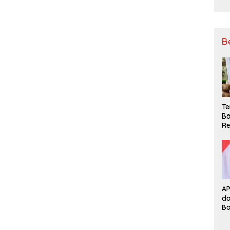
B
Te
Ba
Re
A
d
B