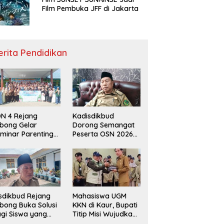
Film Pembuka JFF di Jakarta
erita Pendidikan
N 4 Rejang
Kadisdikbud
bong Gelar
Dorong Semangat
minar Parenting
Peserta OSN 2026
n Deklarasi Anti-
Demi Raih Prestasi
llying,
disdikbud: Patut
di Contoh
sdikbud Rejang
Mahasiswa UGM
bong Buka Solusi
KKN di Kaur, Bupati
gi Siswa yang
Titip Misi Wujudkan
lum Lolos SPMB
Daerah Bebas