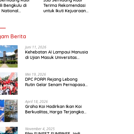
li Bengkulu di
Terima Rekomendasi
 National
untuk Ikuti Kejuaraan
mpionship 2026
Nasional Garuda Anak
arta
Nusantara 2026
am Berita
Juni 11, 2026
Kehebatan AI Lampaui Manusia
di Ujian Masuk Universitas
Tersulit Jepang
Mei 19, 2026
DPC PORPI Rejang Lebong
Rutin Gelar Senam Pernapasan
di Setia Negara Curup
April 18, 2026
Graha Koi Hadirkan Ikan Koi
Berkualitas, Harga Terjangkau
untuk Semua Kalangan
November 4, 2025
Film SUNSET SUNRINSE Jadi