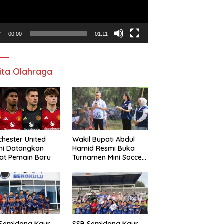
00:00
01:11
ita Olahraga
hester United
Wakil Bupati Abdul
mi Datangkan
Hamid Resmi Buka
at Pemain Baru
Turnamen Mini Soccer
Awat Mata Cup VI
 Semidang Kaur
SSB Semidang Kaur