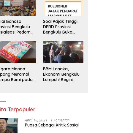
lai Bahasa
Soal Pajak Tinggi,
ovinsi Bengkulu
DPRD Provinsi
sialisasi Pedoman
Bengkulu Buka
engawasan
Layanan
enggunaan
Pengaduan
hasa Indonesia
Masyarakat
egara Manga
BBM Langka,
epang Meramal
Ekonomi Bengkulu
empa Bumi pada
Lumpuh! Begini
li 2025, Semua
Penjelasan
di Heboh
Gubernur
ita Terpopuler
April 18, 2021
1 Komentar
Puasa Sebagai Kritik Sosial