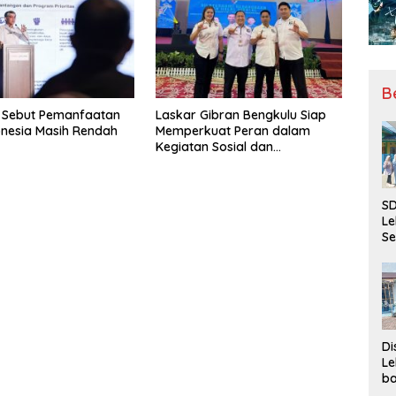
B
 Sebut Pemanfaatan
Laskar Gibran Bengkulu Siap
donesia Masih Rendah
Memperkuat Peran dalam
Kegiatan Sosial dan
Kebangsaan
SD
Le
Se
da
Bu
Ka
Ja
Di
Le
ba
Be