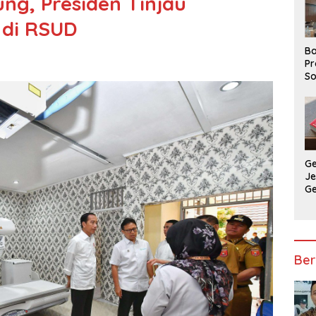
ng, Presiden Tinjau
 di RSUD
Ba
Pr
So
P
P
Ba
G
J
G
Ju
Ja
Ber