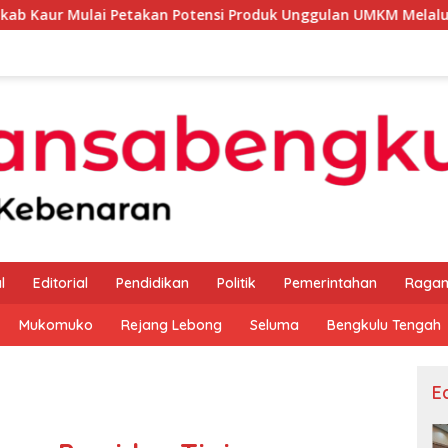
takan Potensi Produk Unggulan UMKM Melalui Kajian Bank Indo
l
Editorial
Pendidikan
Politik
Pemerintahan
Raga
Mukomuko
Rejang Lebong
Seluma
Bengkulu Tengah
Ed