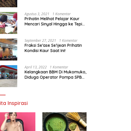
Agustus 3, 2021
1 Komentar
Prihatin Melihat Pelajar Kaur
Mencari Sinyal Hingga ke Tepi
Sungai, Pimpinan DPD RI:
Pemerintah Setempat Mesti
Segera Bertindak
September 27, 2021
1 Komentar
Fraksi Se’ase Se’ijean Prihatin
Kondisi Kaur Saat Ini!
April 13, 2022
1 Komentar
Kelangkaan BBM Di Mukomuko,
Diduga Operator Pompa SPBU
Bandaratu Stok Minyak Sendiri
ita Inspirasi