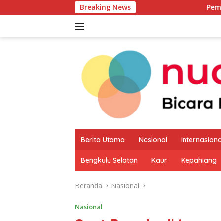
Langsung
Breaking News
Pemkab Kaur Mulai Pe
ke
konten
Berita Utama
Nasional
Internasiona
Bengkulu Selatan
Kaur
Kepahiang
Beranda
Nasional
Nasional