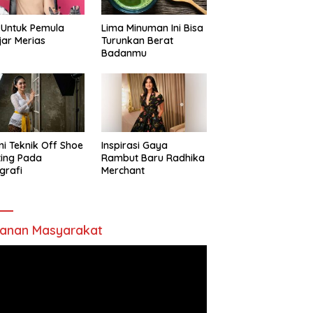
 Untuk Pemula
Lima Minuman Ini Bisa
jar Merias
Turunkan Berat
Badanmu
ni Teknik Off Shoe
Inspirasi Gaya
ting Pada
Rambut Baru Radhika
grafi
Merchant
anan Masyarakat
utar
o