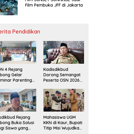
Film Pembuka JFF di Jakarta
erita Pendidikan
N 4 Rejang
Kadisdikbud
bong Gelar
Dorong Semangat
minar Parenting
Peserta OSN 2026
n Deklarasi Anti-
Demi Raih Prestasi
llying,
disdikbud: Patut
di Contoh
sdikbud Rejang
Mahasiswa UGM
bong Buka Solusi
KKN di Kaur, Bupati
gi Siswa yang
Titip Misi Wujudkan
lum Lolos SPMB
Daerah Bebas