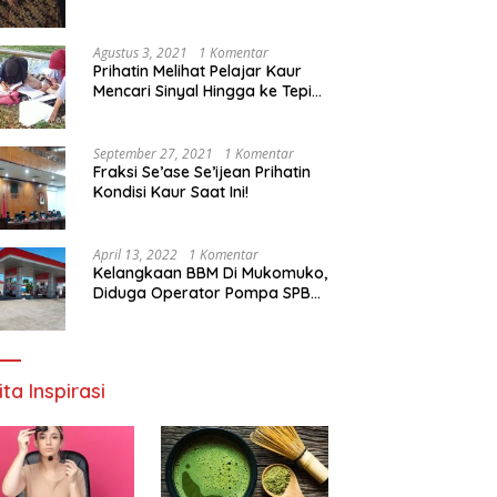
Agustus 3, 2021
1 Komentar
Prihatin Melihat Pelajar Kaur
Mencari Sinyal Hingga ke Tepi
Sungai, Pimpinan DPD RI:
Pemerintah Setempat Mesti
Segera Bertindak
September 27, 2021
1 Komentar
Fraksi Se’ase Se’ijean Prihatin
Kondisi Kaur Saat Ini!
April 13, 2022
1 Komentar
Kelangkaan BBM Di Mukomuko,
Diduga Operator Pompa SPBU
Bandaratu Stok Minyak Sendiri
ita Inspirasi