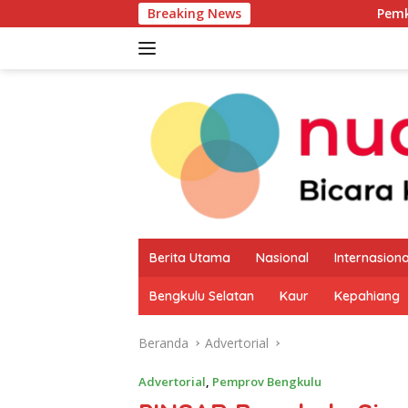
Langsung
Breaking News
Pemkab Kaur Mulai Pet
ke
konten
Berita Utama
Nasional
Internasiona
Bengkulu Selatan
Kaur
Kepahiang
Beranda
Advertorial
Advertorial
,
Pemprov Bengkulu