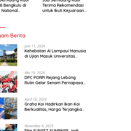
li Bengkulu di
Terima Rekomendasi
 National
untuk Ikuti Kejuaraan
mpionship 2026
Nasional Garuda Anak
arta
Nusantara 2026
am Berita
Juni 11, 2026
Kehebatan AI Lampaui Manusia
di Ujian Masuk Universitas
Tersulit Jepang
Mei 19, 2026
DPC PORPI Rejang Lebong
Rutin Gelar Senam Pernapasan
di Setia Negara Curup
April 18, 2026
Graha Koi Hadirkan Ikan Koi
Berkualitas, Harga Terjangkau
untuk Semua Kalangan
November 4, 2025
Film SUNSET SUNRINSE Jadi