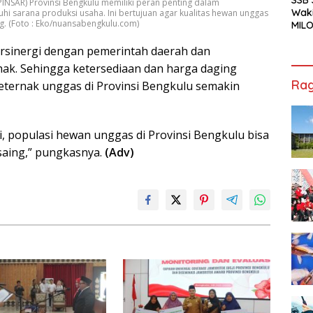
INSAR) Provinsi Bengkulu memiliki peran penting dalam
Waki
i sarana produksi usaha. Ini bertujuan agar kualitas hewan unggas
g. (Foto : Eko/nuansabengkulu.com)
MILO
Cha
ersinergi dengan pemerintah daerah dan
Jak
ak. Sehingga ketersediaan dan harga daging
Rag
peternak unggas di Provinsi Bengkulu semakin
, populasi hewan unggas di Provinsi Bengkulu bisa
saing,” pungkasnya.
(Adv)