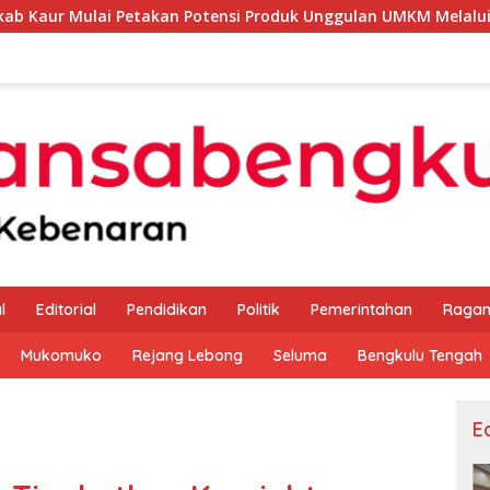
akan Potensi Produk Unggulan UMKM Melalui Kajian Bank Indon
l
Editorial
Pendidikan
Politik
Pemerintahan
Raga
Mukomuko
Rejang Lebong
Seluma
Bengkulu Tengah
Ed