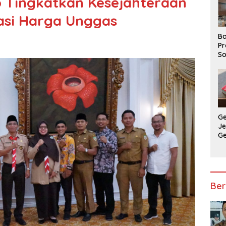
 Tingkatkan Kesejahteraan
sasi Harga Unggas
Ba
Pr
So
P
P
Ba
G
J
G
Ju
Ja
Ber