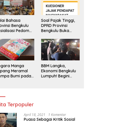
lai Bahasa
Soal Pajak Tinggi,
ovinsi Bengkulu
DPRD Provinsi
sialisasi Pedoman
Bengkulu Buka
engawasan
Layanan
enggunaan
Pengaduan
hasa Indonesia
Masyarakat
egara Manga
BBM Langka,
epang Meramal
Ekonomi Bengkulu
empa Bumi pada
Lumpuh! Begini
li 2025, Semua
Penjelasan
di Heboh
Gubernur
ita Terpopuler
April 18, 2021
1 Komentar
Puasa Sebagai Kritik Sosial