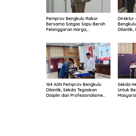
Pemprov Bengkulu Rakor
Direktur
Bersama Satgas Sapu Bersih
Bengkulu
Pelanggaran Harga,
Dilantik
Keamanan, dan Mutu Pangan,
Pentingn
Harga TBS Sawit Masih Jadi
Sorotan
164 ASN Pemprov Bengkulu
Sekda He
Dilantik, Sekda Tegaskan
Untuk Be
Disiplin dan Profesionalisme
Masyarak
Aparatur