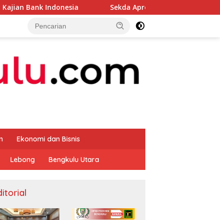
esia
Sekda Apresiasi Inspektorat Provinsi Bengkulu D
m
Ekonomi dan Bisnis
Lebong
Bengkulu Utara
itorial