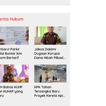
Sampah
erita Hukum
rbaru! Parkir
Jaksa Dalami
lai Buntar kini
Dugaan Korupsi
smi Bertarif
Dana Hibah Pilkada
2024 di Bawaslu
Kaur
PH Bahas KUHP
KPK Tahan
an KUHAP yang
Tersangka Baru
aru
Proyek Kereta Api
Medan