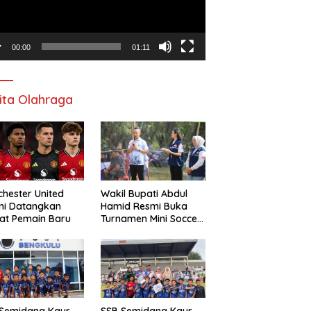
00:00
01:11
ita Olahraga
hester United
Wakil Bupati Abdul
mi Datangkan
Hamid Resmi Buka
at Pemain Baru
Turnamen Mini Soccer
Awat Mata Cup VI
 Semidang Kaur
SSB Semidang Kaur