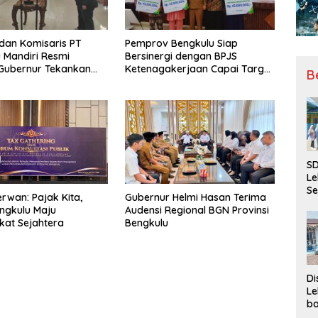
 dan Komisaris PT
Pemprov Bengkulu Siap
 Mandiri Resmi
Bersinergi dengan BPJS
, Gubernur Tekankan
Ketenagakerjaan Capai Target
B
ya Inovasi
Universal Coverage Jamsostek
SD
Le
Se
rwan: Pajak Kita,
Gubernur Helmi Hasan Terima
da
ngkulu Maju
Audensi Regional BGN Provinsi
Bu
at Sejahtera
Bengkulu
Ka
Ja
Di
Le
ba
Be