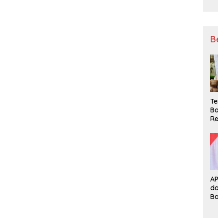
B
Te
Ba
Re
A
d
B