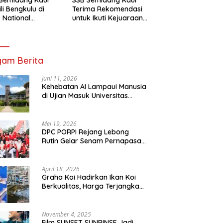
li Bengkulu di
Terima Rekomendasi
 National
untuk Ikuti Kejuaraan
mpionship 2026
Nasional Garuda Anak
arta
Nusantara 2026
am Berita
Juni 11, 2026
Kehebatan AI Lampaui Manusia
di Ujian Masuk Universitas
Tersulit Jepang
Mei 19, 2026
DPC PORPI Rejang Lebong
Rutin Gelar Senam Pernapasan
di Setia Negara Curup
April 18, 2026
Graha Koi Hadirkan Ikan Koi
Berkualitas, Harga Terjangkau
untuk Semua Kalangan
November 4, 2025
Film SUNSET SUNRINSE Jadi