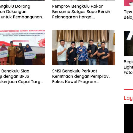
engkulu Dorong
Pemprov Bengkulu Rakor
tan Dukungan
Bersama Satgas Sapu Bersih
Tips
r untuk Pembangunan
Pelanggaran Harga,
Bela
ional
Keamanan, dan Mutu Pangan,
Harga TBS Sawit Masih Jadi
Sorotan
Begi
Ligh
 Bengkulu Siap
SMSI Bengkulu Perkuat
Foto
gi dengan BPJS
Kemitraan dengan Pemprov,
kerjaan Capai Target
Fokus Kawal Program
l Coverage Jamsostek
Pembangunan
Lay
Pem
Vide