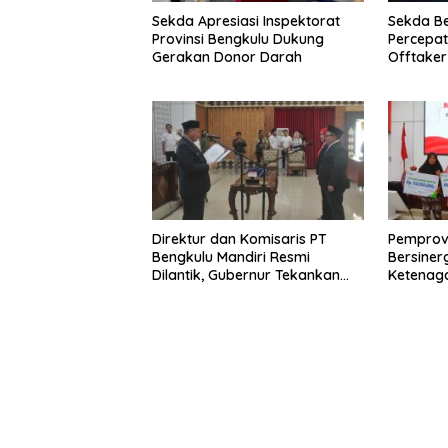
Sekda Apresiasi Inspektorat
Sekda B
Provinsi Bengkulu Dukung
Percepa
Gerakan Donor Darah
Offtake
TPST Reg
Direktur dan Komisaris PT
Pemprov
Bengkulu Mandiri Resmi
Bersiner
Dilantik, Gubernur Tekankan
Ketenaga
Pentingnya Inovasi
Universa