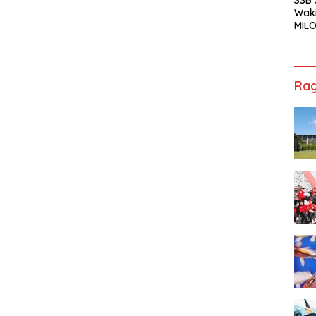
Waki
MILO
Cha
Jak
Rag