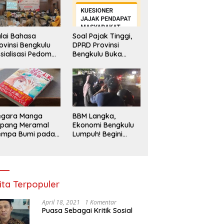
lai Bahasa
Soal Pajak Tinggi,
ovinsi Bengkulu
DPRD Provinsi
sialisasi Pedoman
Bengkulu Buka
engawasan
Layanan
enggunaan
Pengaduan
hasa Indonesia
Masyarakat
egara Manga
BBM Langka,
epang Meramal
Ekonomi Bengkulu
empa Bumi pada
Lumpuh! Begini
li 2025, Semua
Penjelasan
di Heboh
Gubernur
ita Terpopuler
April 18, 2021
1 Komentar
Puasa Sebagai Kritik Sosial