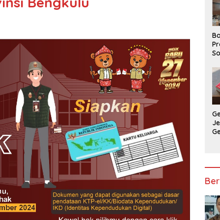
insi Bengkulu
Ba
Pr
So
P
P
Ba
G
J
G
Ju
Ja
Ber