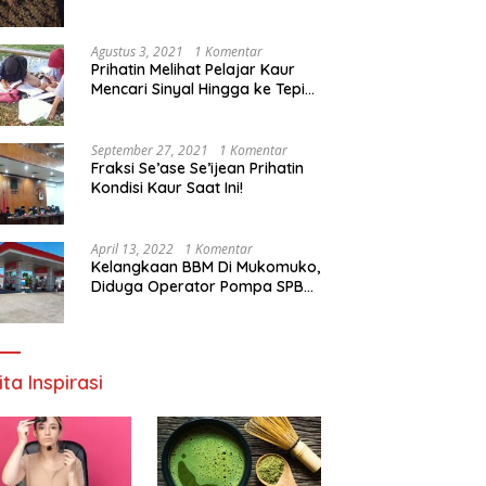
Agustus 3, 2021
1 Komentar
Prihatin Melihat Pelajar Kaur
Mencari Sinyal Hingga ke Tepi
Sungai, Pimpinan DPD RI:
Pemerintah Setempat Mesti
Segera Bertindak
September 27, 2021
1 Komentar
Fraksi Se’ase Se’ijean Prihatin
Kondisi Kaur Saat Ini!
April 13, 2022
1 Komentar
Kelangkaan BBM Di Mukomuko,
Diduga Operator Pompa SPBU
Bandaratu Stok Minyak Sendiri
ita Inspirasi