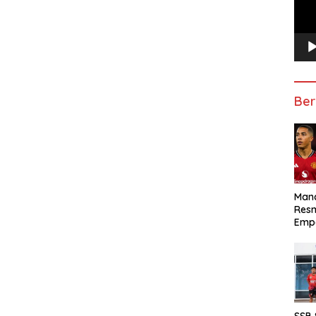
Ber
Manc
Res
Emp
SSB