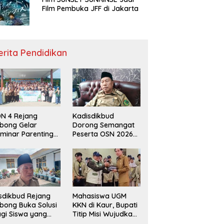
Film Pembuka JFF di Jakarta
erita Pendidikan
N 4 Rejang
Kadisdikbud
bong Gelar
Dorong Semangat
minar Parenting
Peserta OSN 2026
n Deklarasi Anti-
Demi Raih Prestasi
llying,
disdikbud: Patut
di Contoh
sdikbud Rejang
Mahasiswa UGM
bong Buka Solusi
KKN di Kaur, Bupati
gi Siswa yang
Titip Misi Wujudkan
lum Lolos SPMB
Daerah Bebas