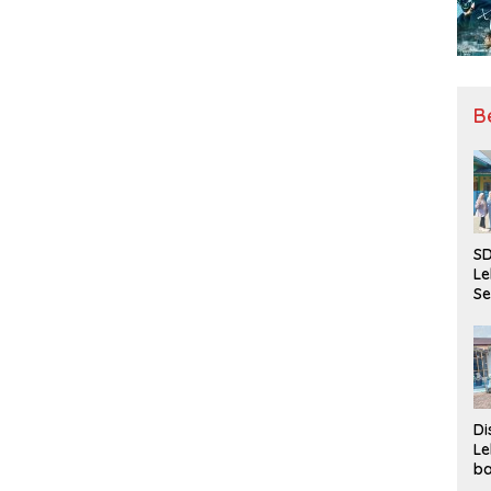
B
SD
Le
Se
da
Bu
Ka
Ja
Di
Le
ba
Be