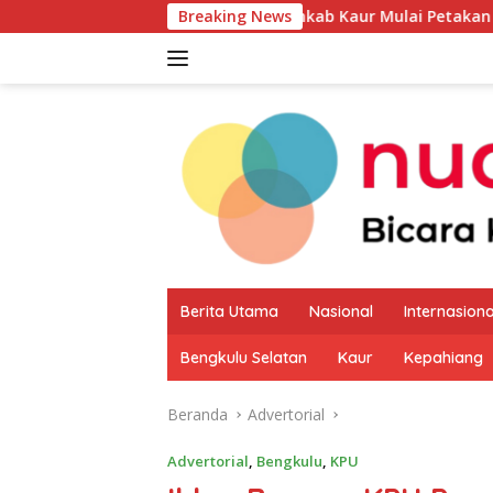
Langsung
Pemkab Kaur Mulai Petakan Potensi Produk 
Breaking News
ke
konten
Berita Utama
Nasional
Internasiona
Bengkulu Selatan
Kaur
Kepahiang
Beranda
Advertorial
Advertorial
,
Bengkulu
,
KPU