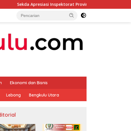
resiasi Inspektorat Provinsi Bengkulu Dukung Gerakan Donor D
m
Ekonomi dan Bisnis
Lebong
Bengkulu Utara
itorial