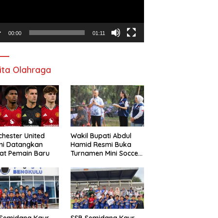
00:00
01:11
ita Olahraga
hester United
Wakil Bupati Abdul
mi Datangkan
Hamid Resmi Buka
at Pemain Baru
Turnamen Mini Soccer
Awat Mata Cup VI
 Semidang Kaur
SSB Semidang Kaur