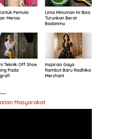
 Untuk Pemula
Lima Minuman Ini Bisa
jar Merias
Turunkan Berat
Badanmu
ni Teknik Off Shoe
Inspirasi Gaya
ting Pada
Rambut Baru Radhika
grafi
Merchant
anan Masyarakat
utar
o