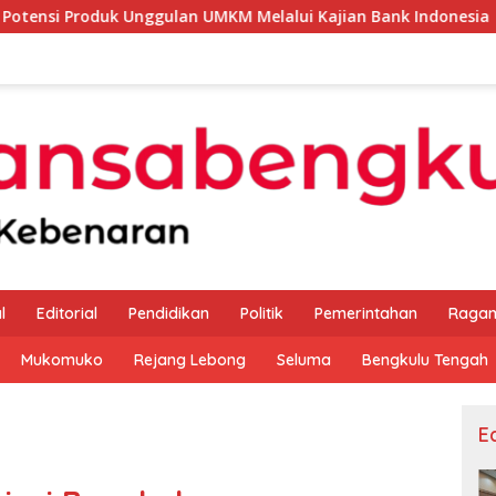
Unggulan UMKM Melalui Kajian Bank Indonesia
Sekda Ap
l
Editorial
Pendidikan
Politik
Pemerintahan
Raga
Mukomuko
Rejang Lebong
Seluma
Bengkulu Tengah
Ed