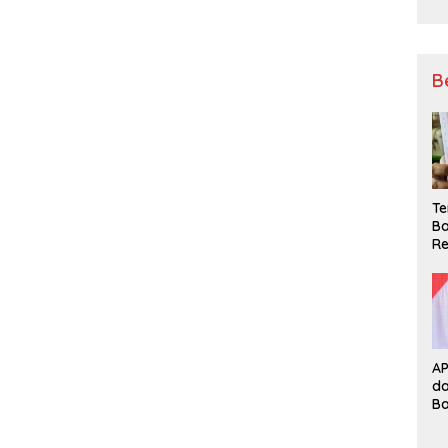
B
Te
Ba
Re
A
d
B