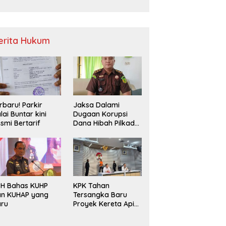
Sampah
erita Hukum
rbaru! Parkir
Jaksa Dalami
lai Buntar kini
Dugaan Korupsi
smi Bertarif
Dana Hibah Pilkada
2024 di Bawaslu
Kaur
PH Bahas KUHP
KPK Tahan
an KUHAP yang
Tersangka Baru
aru
Proyek Kereta Api
Medan