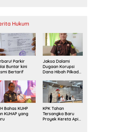
Sampah
erita Hukum
rbaru! Parkir
Jaksa Dalami
lai Buntar kini
Dugaan Korupsi
smi Bertarif
Dana Hibah Pilkada
2024 di Bawaslu
Kaur
PH Bahas KUHP
KPK Tahan
an KUHAP yang
Tersangka Baru
aru
Proyek Kereta Api
Medan