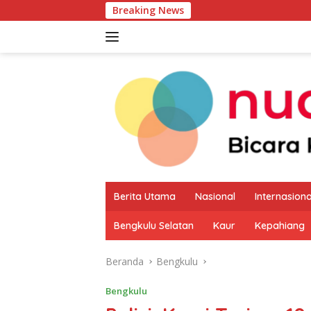
Langsung
Breaking News
Pemkab Kaur Mu
ke
konten
Berita Utama
Nasional
Internasiona
Bengkulu Selatan
Kaur
Kepahiang
Beranda
Bengkulu
Bengkulu