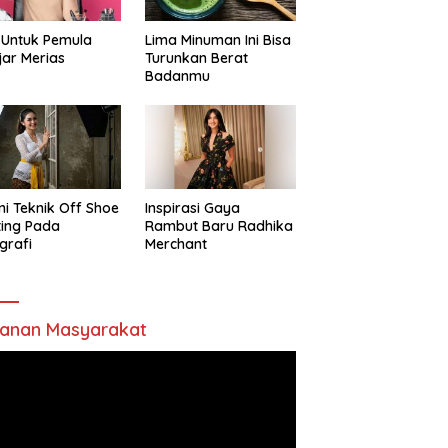
 Untuk Pemula
Lima Minuman Ini Bisa
jar Merias
Turunkan Berat
Badanmu
ni Teknik Off Shoe
Inspirasi Gaya
ting Pada
Rambut Baru Radhika
grafi
Merchant
anan Masyarakat
utar
o