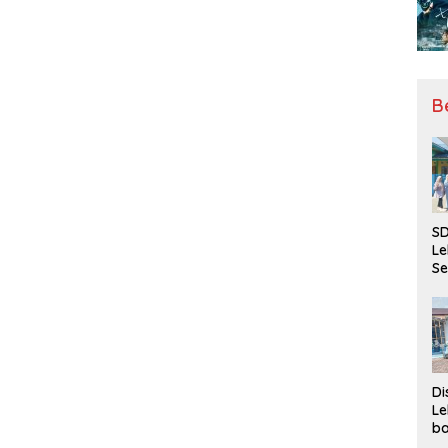
B
SD
Le
Se
da
Bu
Ka
Ja
Di
Le
ba
Be