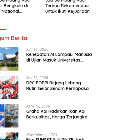
li Bengkulu di
Terima Rekomendasi
 National
untuk Ikuti Kejuaraan
mpionship 2026
Nasional Garuda Anak
arta
Nusantara 2026
am Berita
Juni 11, 2026
Kehebatan AI Lampaui Manusia
di Ujian Masuk Universitas
Tersulit Jepang
Mei 19, 2026
DPC PORPI Rejang Lebong
Rutin Gelar Senam Pernapasan
di Setia Negara Curup
April 18, 2026
Graha Koi Hadirkan Ikan Koi
Berkualitas, Harga Terjangkau
untuk Semua Kalangan
November 4, 2025
Film SUNSET SUNRINSE Jadi