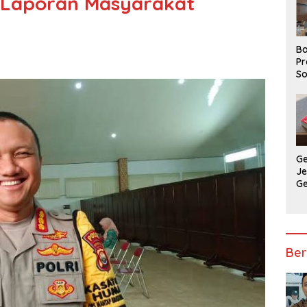
10 Laporan Masyarakat
Ba
Pr
So
P
P
Ba
G
J
G
Ju
Ja
Ber