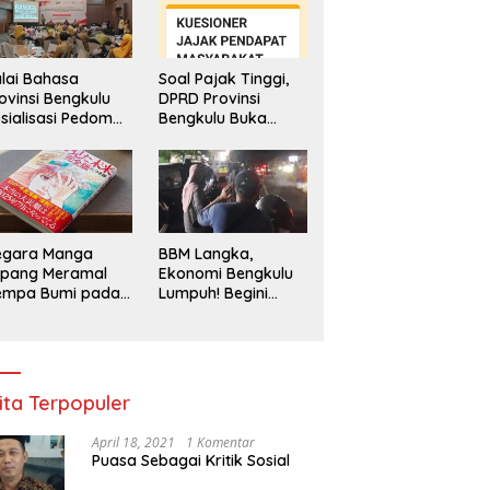
lai Bahasa
Soal Pajak Tinggi,
ovinsi Bengkulu
DPRD Provinsi
sialisasi Pedoman
Bengkulu Buka
engawasan
Layanan
enggunaan
Pengaduan
hasa Indonesia
Masyarakat
egara Manga
BBM Langka,
epang Meramal
Ekonomi Bengkulu
empa Bumi pada
Lumpuh! Begini
li 2025, Semua
Penjelasan
di Heboh
Gubernur
ita Terpopuler
April 18, 2021
1 Komentar
Puasa Sebagai Kritik Sosial