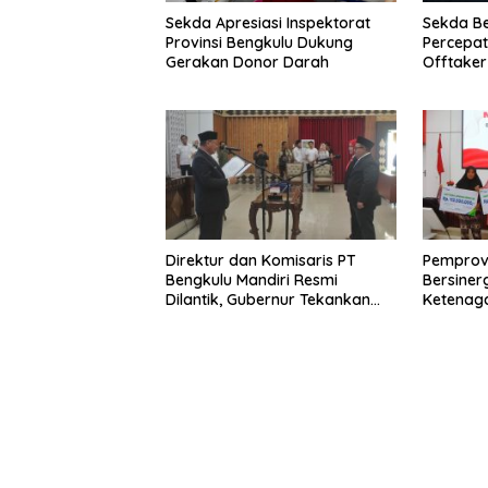
Sekda Apresiasi Inspektorat
Sekda B
Provinsi Bengkulu Dukung
Percepa
Gerakan Donor Darah
Offtake
TPST Reg
Direktur dan Komisaris PT
Pemprov
Bengkulu Mandiri Resmi
Bersiner
Dilantik, Gubernur Tekankan
Ketenaga
Pentingnya Inovasi
Universa