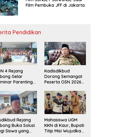
Film Pembuka JFF di Jakarta
erita Pendidikan
N 4 Rejang
Kadisdikbud
bong Gelar
Dorong Semangat
minar Parenting
Peserta OSN 2026
n Deklarasi Anti-
Demi Raih Prestasi
llying,
disdikbud: Patut
di Contoh
sdikbud Rejang
Mahasiswa UGM
bong Buka Solusi
KKN di Kaur, Bupati
gi Siswa yang
Titip Misi Wujudkan
lum Lolos SPMB
Daerah Bebas