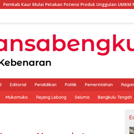
lai Petakan Potensi Produk Unggulan UMKM Melalui Kajian Ba
l
Editorial
Pendidikan
Politik
Pemerintahan
Raga
Mukomuko
Rejang Lebong
Seluma
Bengkulu Tengah
Ed