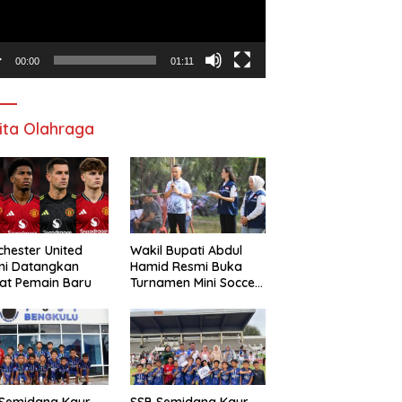
00:00
01:11
ita Olahraga
hester United
Wakil Bupati Abdul
mi Datangkan
Hamid Resmi Buka
at Pemain Baru
Turnamen Mini Soccer
Awat Mata Cup VI
 Semidang Kaur
SSB Semidang Kaur