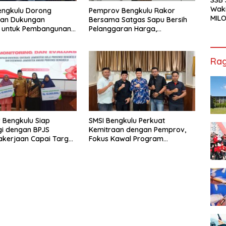
Waki
engkulu Dorong
Pemprov Bengkulu Rakor
MILO
tan Dukungan
Bersama Satgas Sapu Bersih
Cha
r untuk Pembangunan
Pelanggaran Harga,
Jak
ional
Keamanan, dan Mutu Pangan,
Harga TBS Sawit Masih Jadi
Sorotan
Rag
 Bengkulu Siap
SMSI Bengkulu Perkuat
gi dengan BPJS
Kemitraan dengan Pemprov,
kerjaan Capai Target
Fokus Kawal Program
l Coverage Jamsostek
Pembangunan