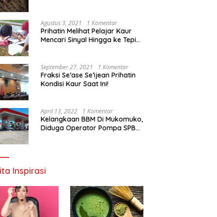
Agustus 3, 2021
1 Komentar
Prihatin Melihat Pelajar Kaur
Mencari Sinyal Hingga ke Tepi
Sungai, Pimpinan DPD RI:
Pemerintah Setempat Mesti
Segera Bertindak
September 27, 2021
1 Komentar
Fraksi Se’ase Se’ijean Prihatin
Kondisi Kaur Saat Ini!
April 13, 2022
1 Komentar
Kelangkaan BBM Di Mukomuko,
Diduga Operator Pompa SPBU
Bandaratu Stok Minyak Sendiri
ita Inspirasi