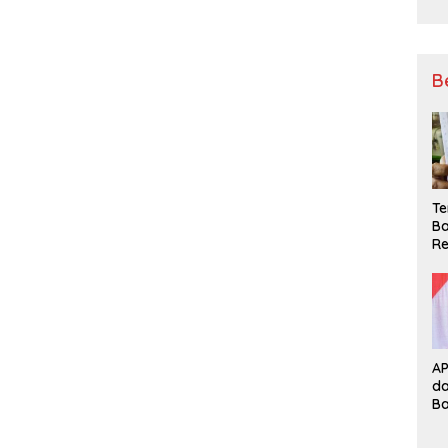
B
Te
Ba
Re
A
d
B