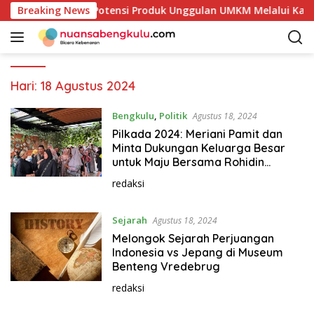
L
r Mulai Petakan Potensi Produk Unggulan UMKM Melalui Kajia
Breaking News
a
n
g
s
u
Hari:
18 Agustus 2024
n
g
Bengkulu
,
Politik
Agustus 18, 2024
k
Pilkada 2024: Meriani Pamit dan
e
Minta Dukungan Keluarga Besar
k
untuk Maju Bersama Rohidin
Mersyah
o
redaksi
n
t
Sejarah
Agustus 18, 2024
e
n
Melongok Sejarah Perjuangan
Indonesia vs Jepang di Museum
Benteng Vredebrug
redaksi