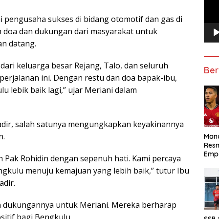
ai pengusaha sukses di bidang otomotif dan gas di
doa dan dukungan dari masyarakat untuk
an datang.
ri keluarga besar Rejang, Talo, dan seluruh
Ber
erjalanan ini. Dengan restu dan doa bapak-ibu,
lebik baik lagi,” ujar Meriani dalam
adir, salah satunya mengungkapkan keyakinannya
n.
Manc
Res
Emp
 Pak Rohidin dengan sepenuh hati. Kami percaya
kulu menuju kemajuan yang lebih baik,” tutur Ibu
adir.
n dukungannya untuk Meriani. Mereka berharap
tif bagi Bengkulu.
SSB