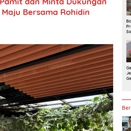
i Pamit dan Minta Dukungan
 Maju Bersama Rohidin
Ba
Pr
So
P
P
Ba
G
J
G
Ju
Ja
Ber