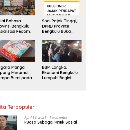
lai Bahasa
Soal Pajak Tinggi,
ovinsi Bengkulu
DPRD Provinsi
sialisasi Pedoman
Bengkulu Buka
engawasan
Layanan
enggunaan
Pengaduan
hasa Indonesia
Masyarakat
egara Manga
BBM Langka,
epang Meramal
Ekonomi Bengkulu
empa Bumi pada
Lumpuh! Begini
li 2025, Semua
Penjelasan
di Heboh
Gubernur
ita Terpopuler
April 18, 2021
1 Komentar
Puasa Sebagai Kritik Sosial