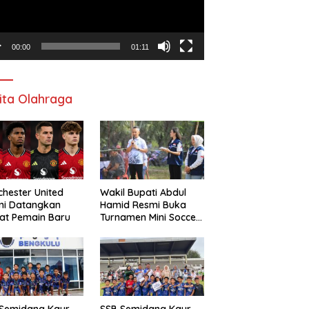
00:00
01:11
ita Olahraga
hester United
Wakil Bupati Abdul
mi Datangkan
Hamid Resmi Buka
at Pemain Baru
Turnamen Mini Soccer
Awat Mata Cup VI
 Semidang Kaur
SSB Semidang Kaur