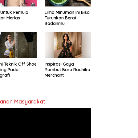
 Untuk Pemula
Lima Minuman Ini Bisa
jar Merias
Turunkan Berat
Badanmu
ni Teknik Off Shoe
Inspirasi Gaya
ting Pada
Rambut Baru Radhika
grafi
Merchant
anan Masyarakat
utar
o