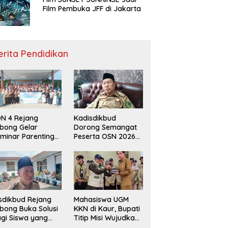
Film Pembuka JFF di Jakarta
erita Pendidikan
N 4 Rejang
Kadisdikbud
bong Gelar
Dorong Semangat
minar Parenting
Peserta OSN 2026
n Deklarasi Anti-
Demi Raih Prestasi
llying,
disdikbud: Patut
di Contoh
sdikbud Rejang
Mahasiswa UGM
bong Buka Solusi
KKN di Kaur, Bupati
gi Siswa yang
Titip Misi Wujudkan
lum Lolos SPMB
Daerah Bebas