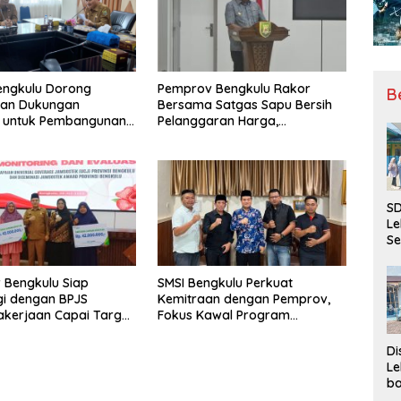
engkulu Dorong
Pemprov Bengkulu Rakor
B
tan Dukungan
Bersama Satgas Sapu Bersih
r untuk Pembangunan
Pelanggaran Harga,
ional
Keamanan, dan Mutu Pangan,
Harga TBS Sawit Masih Jadi
Sorotan
SD
Le
Se
da
Bu
 Bengkulu Siap
SMSI Bengkulu Perkuat
Ka
gi dengan BPJS
Kemitraan dengan Pemprov,
Ja
kerjaan Capai Target
Fokus Kawal Program
l Coverage Jamsostek
Pembangunan
Di
Le
ba
Be