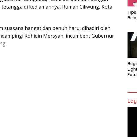
an tetangga di kediamannya, Rumah Ciliwung, Kota
Tips
Bela
m suasana hangat dan penuh haru, dihadiri oleh
endampingi Rohidin Mersyah, incumbent Gubernur
ng.
Begi
Ligh
Foto
Lay
Pem
Vide