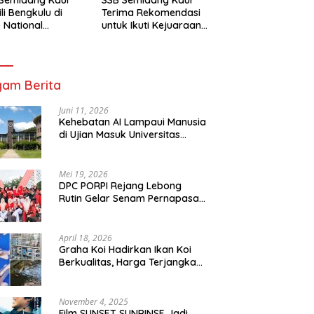
li Bengkulu di
Terima Rekomendasi
 National
untuk Ikuti Kejuaraan
mpionship 2026
Nasional Garuda Anak
arta
Nusantara 2026
am Berita
Juni 11, 2026
Kehebatan AI Lampaui Manusia
di Ujian Masuk Universitas
Tersulit Jepang
Mei 19, 2026
DPC PORPI Rejang Lebong
Rutin Gelar Senam Pernapasan
di Setia Negara Curup
April 18, 2026
Graha Koi Hadirkan Ikan Koi
Berkualitas, Harga Terjangkau
untuk Semua Kalangan
November 4, 2025
Film SUNSET SUNRINSE Jadi