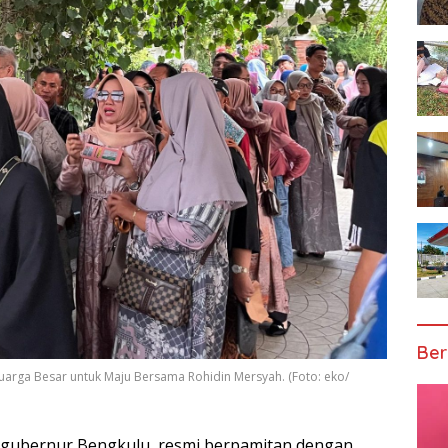
Ber
uarga Besar untuk Maju Bersama Rohidin Mersyah. (Foto: eko/
l gubernur Bengkulu, resmi berpamitan dengan