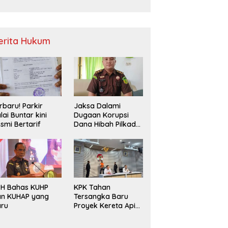
Sampah
erita Hukum
rbaru! Parkir
Jaksa Dalami
lai Buntar kini
Dugaan Korupsi
smi Bertarif
Dana Hibah Pilkada
2024 di Bawaslu
Kaur
PH Bahas KUHP
KPK Tahan
an KUHAP yang
Tersangka Baru
aru
Proyek Kereta Api
Medan