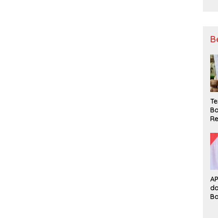
B
Te
Ba
Re
A
d
B