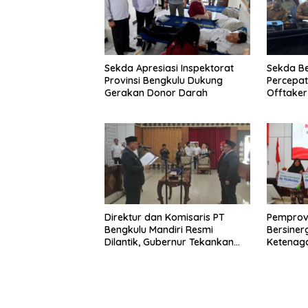
Sekda Apresiasi Inspektorat
Sekda B
Provinsi Bengkulu Dukung
Percepa
Gerakan Donor Darah
Offtake
TPST Reg
Direktur dan Komisaris PT
Pemprov
Bengkulu Mandiri Resmi
Bersiner
Dilantik, Gubernur Tekankan
Ketenaga
Pentingnya Inovasi
Universa