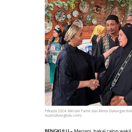
Pilkada 2024: Meriani Pamit dan Minta Dukungan Kel
nuansabengkulu.com)
BENGKULU –
Meriani, bakal calon waki