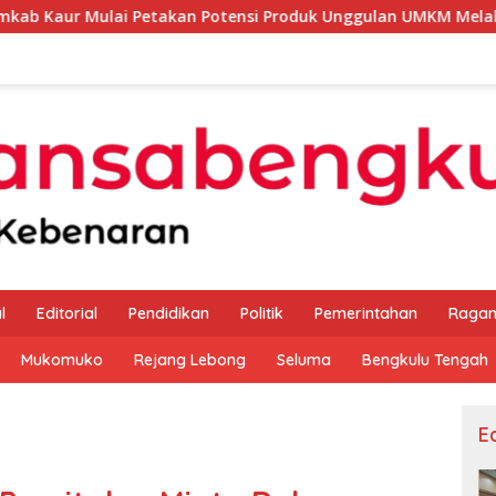
etakan Potensi Produk Unggulan UMKM Melalui Kajian Bank Ind
l
Editorial
Pendidikan
Politik
Pemerintahan
Raga
Mukomuko
Rejang Lebong
Seluma
Bengkulu Tengah
Ed