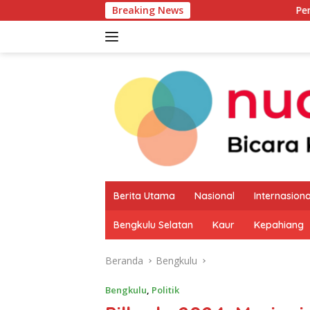
Langsung
Breaking News
Pemkab Kaur Mulai P
ke
konten
Berita Utama
Nasional
Internasiona
Bengkulu Selatan
Kaur
Kepahiang
Beranda
Bengkulu
Bengkulu
,
Politik