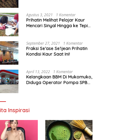
Agustus 3, 2021
1 Komentar
Prihatin Melihat Pelajar Kaur
Mencari Sinyal Hingga ke Tepi
Sungai, Pimpinan DPD RI:
Pemerintah Setempat Mesti
Segera Bertindak
September 27, 2021
1 Komentar
Fraksi Se’ase Se’ijean Prihatin
Kondisi Kaur Saat Ini!
April 13, 2022
1 Komentar
Kelangkaan BBM Di Mukomuko,
Diduga Operator Pompa SPBU
Bandaratu Stok Minyak Sendiri
ita Inspirasi