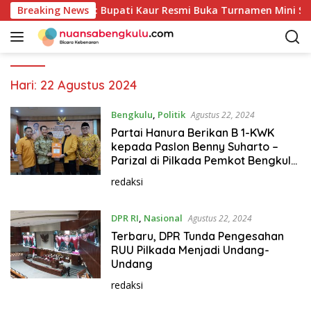
L
aian HUT RI ke-81: Bupati Kaur Resmi Buka Turnamen Mini Soc
Breaking News
a
n
g
s
u
Hari:
22 Agustus 2024
n
g
Bengkulu
,
Politik
Agustus 22, 2024
k
Partai Hanura Berikan B 1-KWK
e
kepada Paslon Benny Suharto –
k
Parizal di Pilkada Pemkot Bengkulu
2024
o
redaksi
n
t
DPR RI
,
Nasional
Agustus 22, 2024
e
n
Terbaru, DPR Tunda Pengesahan
RUU Pilkada Menjadi Undang-
Undang
redaksi