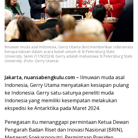
Ilmuwan muda asal Indonesia, Gerry Utama (kiri) memberikan cideramata
berupa lukisan dalam acara kuliah umum di St Petersburg State
University, Senin (17/9/2024). Gerry adalah mahasiswa St Petersburg State
University. (Foto: Gerry Utama)
Jakarta, nuansabengkulu.com –
Ilmuwan muda asal
Indonesia, Gerry Utama menyatakan kesiapan pulang
ke Indonesia. Gerry satu-satunya peneliti muda
Indonesia yang memiliki kesempatan melakukan
ekspedisi ke Antarktika pada Maret 2024.
Penegasan itu menanggapi permintaan Ketua Dewan
Pengarah Badan Riset dan Inovasi Nasional (BRIN),
Megawati Soekarnoputri. Permintaan Presiden