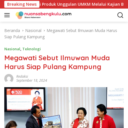
L
etakan Potensi Produk Unggulan UMKM Melalui Kajian Bank Ind
Breaking News
a
n
g
s
Beranda
Nasional
Megawati Sebut Ilmuwan Muda Harus
u
Siap Pulang Kampung
n
g
Nasional
,
Teknologi
k
Megawati Sebut Ilmuwan Muda
e
Harus Siap Pulang Kampung
k
o
Redaksi
n
September 18, 2024
t
e
n