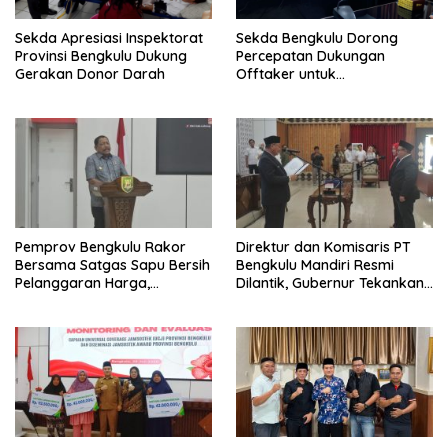
Sekda Apresiasi Inspektorat
Sekda Bengkulu Dorong
Provinsi Bengkulu Dukung
Percepatan Dukungan
Gerakan Donor Darah
Offtaker untuk
Pembangunan TPST Regional
Pemprov Bengkulu Rakor
Direktur dan Komisaris PT
Bersama Satgas Sapu Bersih
Bengkulu Mandiri Resmi
Pelanggaran Harga,
Dilantik, Gubernur Tekankan
Keamanan, dan Mutu
Pentingnya Inovasi
Pangan, Harga TBS Sawit
Masih Jadi Sorotan