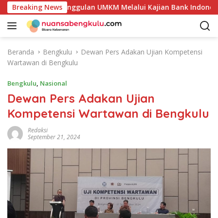
L
ensi Produk Unggulan UMKM Melalui Kajian Bank Indonesia
Breaking News
a
n
g
s
Beranda
Bengkulu
Dewan Pers Adakan Ujian Kompetensi
u
Wartawan di Bengkulu
n
g
Bengkulu
,
Nasional
k
Dewan Pers Adakan Ujian
e
Kompetensi Wartawan di Bengkulu
k
o
Redaksi
n
September 21, 2024
t
e
n