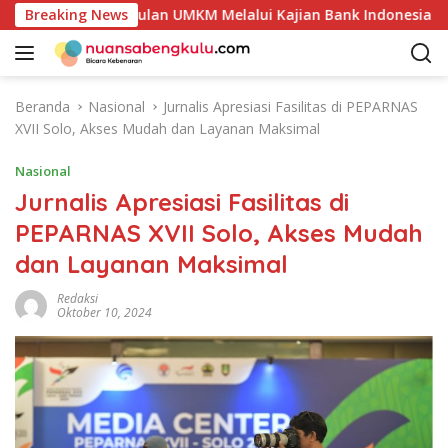
L
i Produk Unggulan UMKM Melalui Kajian Bank Indonesia
Breaking News
a
n
g
s
Beranda
Nasional
Jurnalis Apresiasi Fasilitas di PEPARNAS
u
XVII Solo, Akses Mudah dan Layanan Maksimal
n
g
Nasional
k
Jurnalis Apresiasi Fasilitas di
e
PEPARNAS XVII Solo, Akses Mudah
k
o
dan Layanan Maksimal
n
t
Redaksi
Oktober 10, 2024
e
n