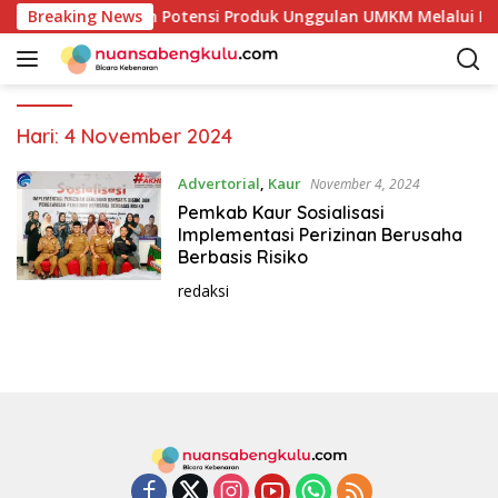
L
aur Mulai Petakan Potensi Produk Unggulan UMKM Melalui Kaj
Breaking News
a
n
g
s
u
Hari:
4 November 2024
n
g
Advertorial
,
Kaur
November 4, 2024
k
Pemkab Kaur Sosialisasi
e
Implementasi Perizinan Berusaha
k
Berbasis Risiko
o
redaksi
n
t
e
n