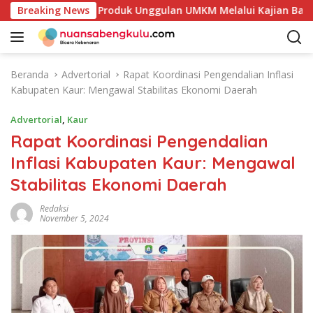
L
takan Potensi Produk Unggulan UMKM Melalui Kajian Bank Indo
Breaking News
a
n
g
s
Beranda
Advertorial
Rapat Koordinasi Pengendalian Inflasi
u
Kabupaten Kaur: Mengawal Stabilitas Ekonomi Daerah
n
g
Advertorial
,
Kaur
k
Rapat Koordinasi Pengendalian
e
Inflasi Kabupaten Kaur: Mengawal
k
o
Stabilitas Ekonomi Daerah
n
t
Redaksi
November 5, 2024
e
n