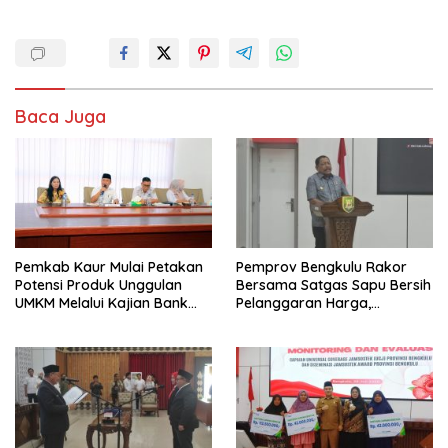
Baca Juga
Pemkab Kaur Mulai Petakan
Pemprov Bengkulu Rakor
Potensi Produk Unggulan
Bersama Satgas Sapu Bersih
UMKM Melalui Kajian Bank
Pelanggaran Harga,
Indonesia
Keamanan, dan Mutu
Pangan, Harga TBS Sawit
Masih Jadi Sorotan