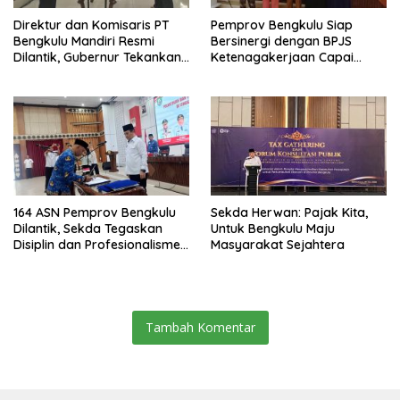
Direktur dan Komisaris PT
Pemprov Bengkulu Siap
Bengkulu Mandiri Resmi
Bersinergi dengan BPJS
Dilantik, Gubernur Tekankan
Ketenagakerjaan Capai
Pentingnya Inovasi
Target Universal Coverage
Jamsostek
164 ASN Pemprov Bengkulu
Sekda Herwan: Pajak Kita,
Dilantik, Sekda Tegaskan
Untuk Bengkulu Maju
Disiplin dan Profesionalisme
Masyarakat Sejahtera
Aparatur
Tambah Komentar