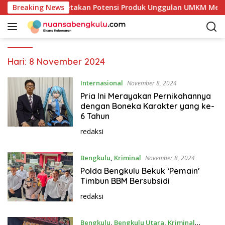
L
ab Kaur Mulai Petakan Potensi Produk Unggulan UMKM Melalui
Breaking News
a
n
g
s
u
Hari:
8 November 2024
n
g
Internasional
November 8, 2024
k
Pria Ini Merayakan Pernikahannya
e
dengan Boneka Karakter yang ke-
k
6 Tahun
o
redaksi
n
t
Bengkulu
,
Kriminal
November 8, 2024
e
n
Polda Bengkulu Bekuk ‘Pemain’
Timbun BBM Bersubsidi
redaksi
Bengkulu
,
Bengkulu Utara
,
Kriminal