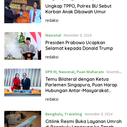
November 8, 2024
Ungkap TPPO, Polres BU Sebut
Korban Anak Dibawah Umur
redaksi
Nasional
November 8, 2024
Presiden Prabowo Ucapkan
Selamat kepada Donald Trump
redaksi
DPR RI
,
Nasional
,
Puan Maharani
November
8, 2024
Temu Bilateral dengan Ketua
Parlemen Singapura, Puan Harap
Hubungan Antar-Masyarakat
Libatkan Generasi Muda
redaksi
Bengkulu
,
Traveling
November 8, 2024
Citilink Resmi Buka Layanan Umroh