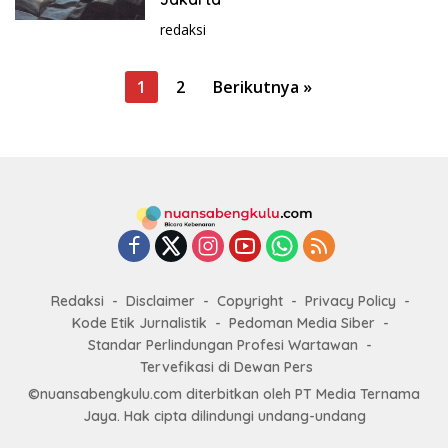
redaksi
P
1
2
Berikutnya »
a
g
i
n
a
s
i
Redaksi
Disclaimer
Copyright
Privacy Policy
p
Kode Etik Jurnalistik
Pedoman Media Siber
o
Standar Perlindungan Profesi Wartawan
s
Tervefikasi di Dewan Pers
©nuansabengkulu.com diterbitkan oleh PT Media Ternama
Jaya. Hak cipta dilindungi undang-undang