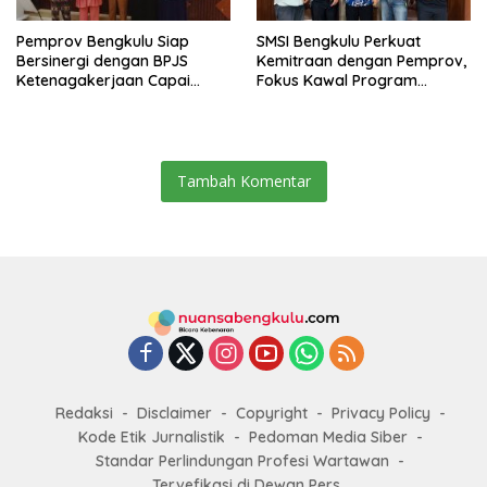
Pemprov Bengkulu Siap
SMSI Bengkulu Perkuat
Bersinergi dengan BPJS
Kemitraan dengan Pemprov,
Ketenagakerjaan Capai
Fokus Kawal Program
Target Universal Coverage
Pembangunan
Jamsostek
Tambah Komentar
Redaksi
Disclaimer
Copyright
Privacy Policy
Kode Etik Jurnalistik
Pedoman Media Siber
Standar Perlindungan Profesi Wartawan
Tervefikasi di Dewan Pers