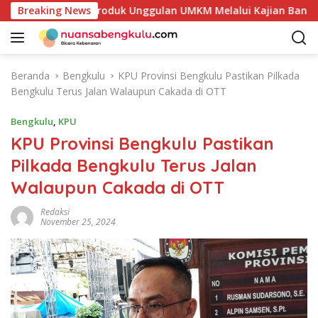
L
takan Potensi Produk Unggulan UMKM Melalui Kajian Bank Indo
Breaking News
a
n
g
s
Beranda
Bengkulu
KPU Provinsi Bengkulu Pastikan Pilkada
u
Bengkulu Terus Jalan Walaupun Cakada di OTT
n
g
Bengkulu
,
KPU
k
KPU Provinsi Bengkulu Pastikan
e
Pilkada Bengkulu Terus Jalan
k
o
Walaupun Cakada di OTT
n
t
Redaksi
November 25, 2024
e
n