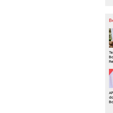
B
Te
Ba
Re
A
d
B