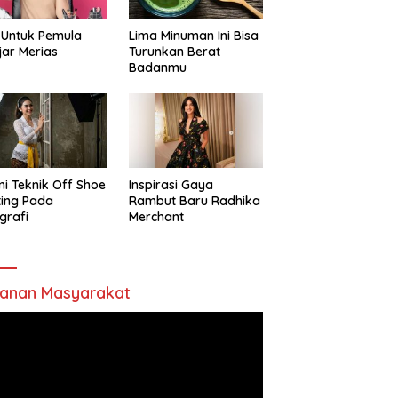
 Untuk Pemula
Lima Minuman Ini Bisa
jar Merias
Turunkan Berat
Badanmu
ni Teknik Off Shoe
Inspirasi Gaya
ting Pada
Rambut Baru Radhika
grafi
Merchant
anan Masyarakat
utar
o