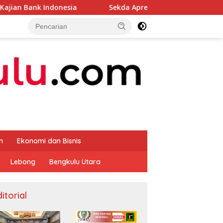
esia
Sekda Apresiasi Inspektorat Provinsi Bengkulu D
m
Ekonomi dan Bisnis
Lebong
Bengkulu Utara
itorial