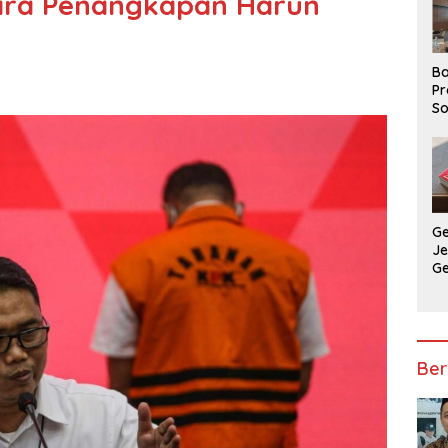
ra Penangkapan Harun
Ba
Pr
So
P
P
Ba
G
J
G
Ju
Ja
Ber