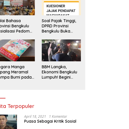
lai Bahasa
Soal Pajak Tinggi,
ovinsi Bengkulu
DPRD Provinsi
sialisasi Pedoman
Bengkulu Buka
engawasan
Layanan
enggunaan
Pengaduan
hasa Indonesia
Masyarakat
egara Manga
BBM Langka,
epang Meramal
Ekonomi Bengkulu
empa Bumi pada
Lumpuh! Begini
li 2025, Semua
Penjelasan
di Heboh
Gubernur
ita Terpopuler
April 18, 2021
1 Komentar
Puasa Sebagai Kritik Sosial