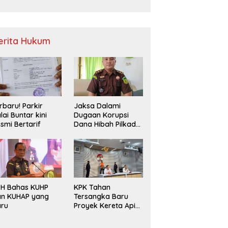
Sampah
erita Hukum
rbaru! Parkir
Jaksa Dalami
lai Buntar kini
Dugaan Korupsi
smi Bertarif
Dana Hibah Pilkada
2024 di Bawaslu
Kaur
PH Bahas KUHP
KPK Tahan
an KUHAP yang
Tersangka Baru
aru
Proyek Kereta Api
Medan