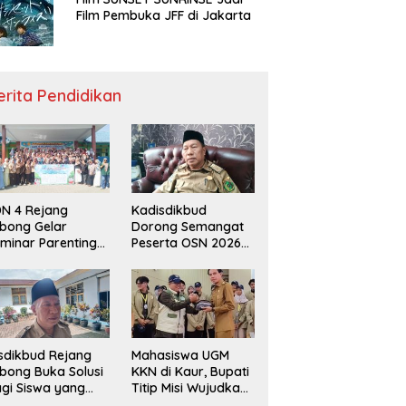
Film Pembuka JFF di Jakarta
erita Pendidikan
N 4 Rejang
Kadisdikbud
bong Gelar
Dorong Semangat
minar Parenting
Peserta OSN 2026
n Deklarasi Anti-
Demi Raih Prestasi
llying,
disdikbud: Patut
di Contoh
sdikbud Rejang
Mahasiswa UGM
bong Buka Solusi
KKN di Kaur, Bupati
gi Siswa yang
Titip Misi Wujudkan
lum Lolos SPMB
Daerah Bebas