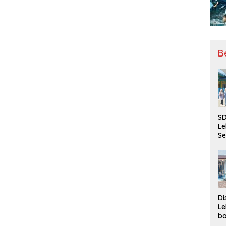
B
SD
Le
Se
da
Bu
Ka
Ja
Di
Le
ba
Be