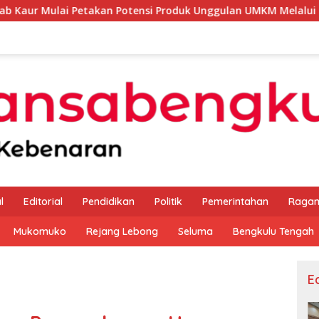
akan Potensi Produk Unggulan UMKM Melalui Kajian Bank Indon
l
Editorial
Pendidikan
Politik
Pemerintahan
Raga
Mukomuko
Rejang Lebong
Seluma
Bengkulu Tengah
Ed