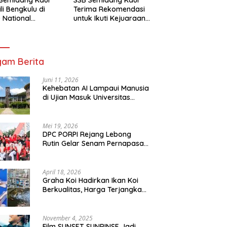
li Bengkulu di
Terima Rekomendasi
 National
untuk Ikuti Kejuaraan
mpionship 2026
Nasional Garuda Anak
arta
Nusantara 2026
am Berita
Juni 11, 2026
Kehebatan AI Lampaui Manusia
di Ujian Masuk Universitas
Tersulit Jepang
Mei 19, 2026
DPC PORPI Rejang Lebong
Rutin Gelar Senam Pernapasan
di Setia Negara Curup
April 18, 2026
Graha Koi Hadirkan Ikan Koi
Berkualitas, Harga Terjangkau
untuk Semua Kalangan
November 4, 2025
Film SUNSET SUNRINSE Jadi