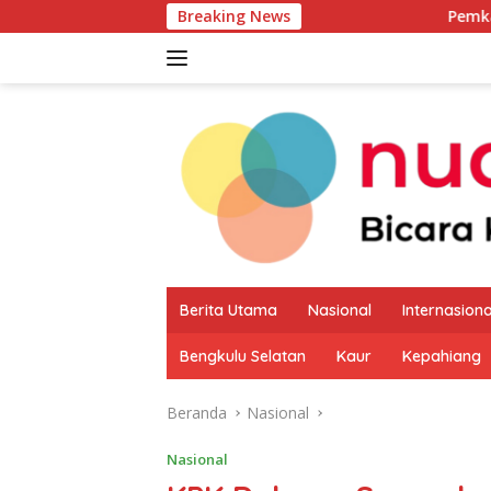
Langsung
Breaking News
Pemkab Kaur Mulai Pet
ke
konten
Berita Utama
Nasional
Internasiona
Bengkulu Selatan
Kaur
Kepahiang
Beranda
Nasional
Nasional