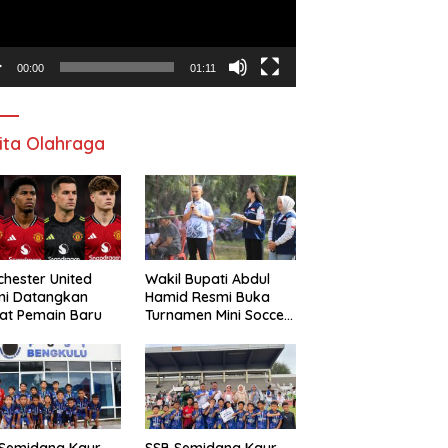
00:00
01:11
ita Olahraga
hester United
Wakil Bupati Abdul
mi Datangkan
Hamid Resmi Buka
at Pemain Baru
Turnamen Mini Soccer
Awat Mata Cup VI
 Semidang Kaur
SSB Semidang Kaur