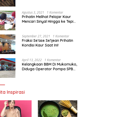
Agustus 3, 2021
1 Komentar
Prihatin Melihat Pelajar Kaur
Mencari Sinyal Hingga ke Tepi
Sungai, Pimpinan DPD RI:
Pemerintah Setempat Mesti
Segera Bertindak
September 27, 2021
1 Komentar
Fraksi Se’ase Se’ijean Prihatin
Kondisi Kaur Saat Ini!
April 13, 2022
1 Komentar
Kelangkaan BBM Di Mukomuko,
Diduga Operator Pompa SPBU
Bandaratu Stok Minyak Sendiri
ita Inspirasi