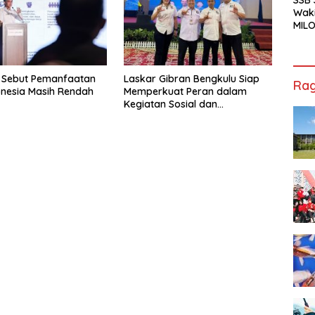
Waki
MILO
Cha
Jak
 Sebut Pemanfaatan
Laskar Gibran Bengkulu Siap
Rag
donesia Masih Rendah
Memperkuat Peran dalam
Kegiatan Sosial dan
Kebangsaan