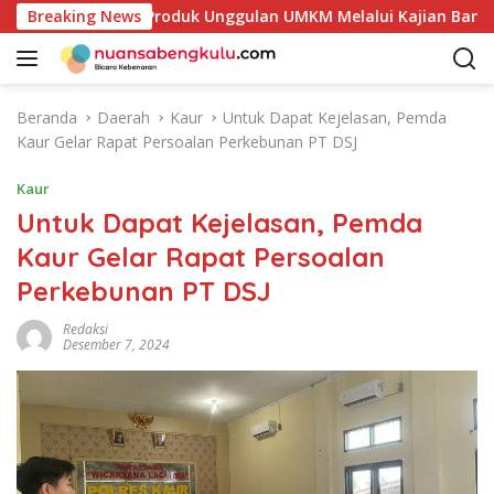
L
akan Potensi Produk Unggulan UMKM Melalui Kajian Bank Indon
Breaking News
a
n
g
s
Beranda
Daerah
Kaur
Untuk Dapat Kejelasan, Pemda
u
Kaur Gelar Rapat Persoalan Perkebunan PT DSJ
n
g
Kaur
k
Untuk Dapat Kejelasan, Pemda
e
Kaur Gelar Rapat Persoalan
k
o
Perkebunan PT DSJ
n
t
Redaksi
Desember 7, 2024
e
n