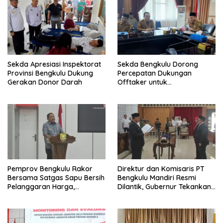
Sekda Apresiasi Inspektorat
Sekda Bengkulu Dorong
Provinsi Bengkulu Dukung
Percepatan Dukungan
Gerakan Donor Darah
Offtaker untuk
Pembangunan TPST Regional
Pemprov Bengkulu Rakor
Direktur dan Komisaris PT
Bersama Satgas Sapu Bersih
Bengkulu Mandiri Resmi
Pelanggaran Harga,
Dilantik, Gubernur Tekankan
Keamanan, dan Mutu
Pentingnya Inovasi
Pangan, Harga TBS Sawit
Masih Jadi Sorotan