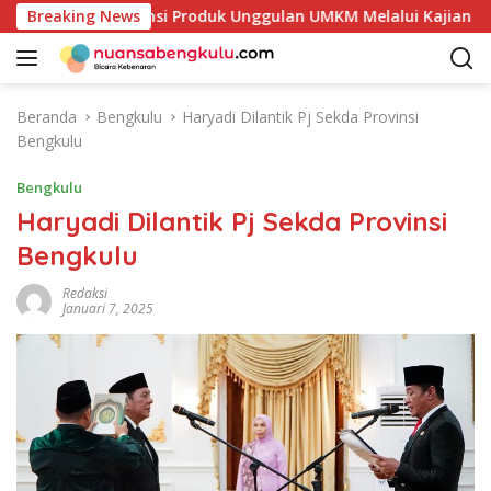
L
i Petakan Potensi Produk Unggulan UMKM Melalui Kajian Bank 
Breaking News
a
n
g
s
Beranda
Bengkulu
Haryadi Dilantik Pj Sekda Provinsi
u
Bengkulu
n
g
Bengkulu
k
Haryadi Dilantik Pj Sekda Provinsi
e
Bengkulu
k
o
Redaksi
n
Januari 7, 2025
t
e
n