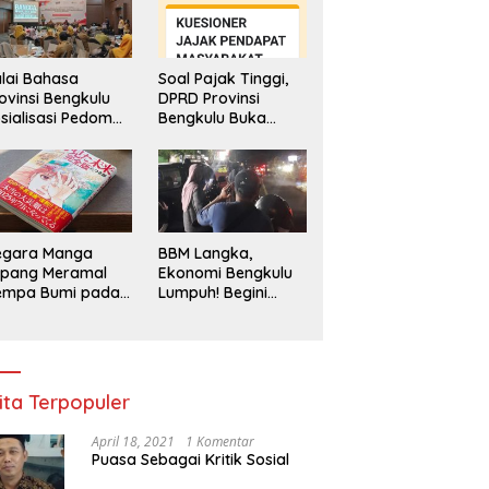
lai Bahasa
Soal Pajak Tinggi,
ovinsi Bengkulu
DPRD Provinsi
sialisasi Pedoman
Bengkulu Buka
engawasan
Layanan
enggunaan
Pengaduan
hasa Indonesia
Masyarakat
egara Manga
BBM Langka,
epang Meramal
Ekonomi Bengkulu
empa Bumi pada
Lumpuh! Begini
li 2025, Semua
Penjelasan
di Heboh
Gubernur
ita Terpopuler
April 18, 2021
1 Komentar
Puasa Sebagai Kritik Sosial