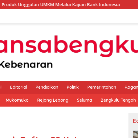
n UMKM Melalui Kajian Bank Indonesia
Sekda Apresiasi
l
Editorial
Pendidikan
Politik
Pemerintahan
Raga
Mukomuko
Rejang Lebong
Seluma
Bengkulu Tengah
Ed