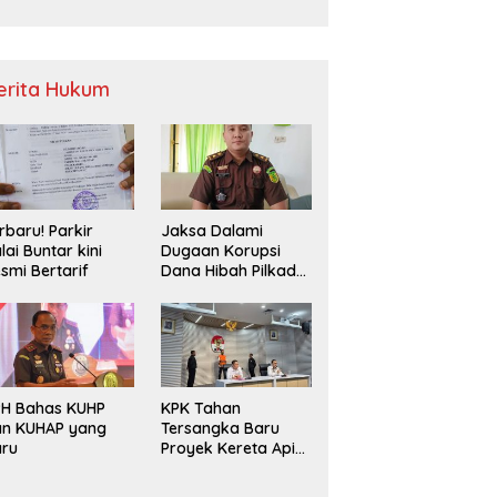
Sampah
erita Hukum
rbaru! Parkir
Jaksa Dalami
lai Buntar kini
Dugaan Korupsi
smi Bertarif
Dana Hibah Pilkada
2024 di Bawaslu
Kaur
PH Bahas KUHP
KPK Tahan
an KUHAP yang
Tersangka Baru
aru
Proyek Kereta Api
Medan