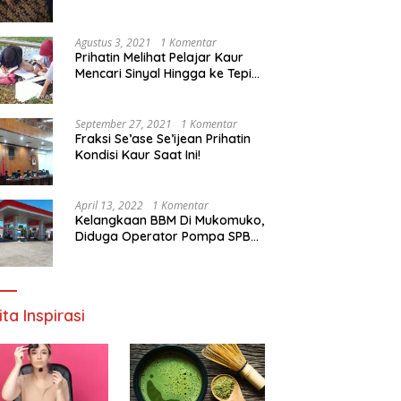
Agustus 3, 2021
1 Komentar
Prihatin Melihat Pelajar Kaur
Mencari Sinyal Hingga ke Tepi
Sungai, Pimpinan DPD RI:
Pemerintah Setempat Mesti
Segera Bertindak
September 27, 2021
1 Komentar
Fraksi Se’ase Se’ijean Prihatin
Kondisi Kaur Saat Ini!
April 13, 2022
1 Komentar
Kelangkaan BBM Di Mukomuko,
Diduga Operator Pompa SPBU
Bandaratu Stok Minyak Sendiri
ita Inspirasi