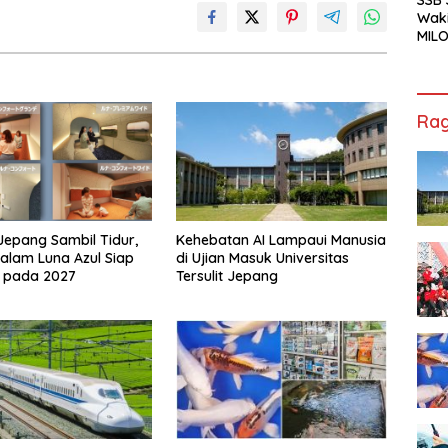
Waki
MILO
Cha
Jak
Rag
 Jepang Sambil Tidur,
Kehebatan AI Lampaui Manusia
alam Luna Azul Siap
di Ujian Masuk Universitas
r pada 2027
Tersulit Jepang