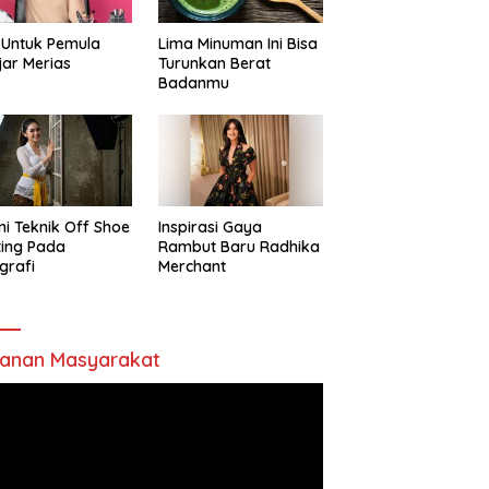
 Untuk Pemula
Lima Minuman Ini Bisa
jar Merias
Turunkan Berat
Badanmu
ni Teknik Off Shoe
Inspirasi Gaya
ting Pada
Rambut Baru Radhika
grafi
Merchant
anan Masyarakat
utar
o