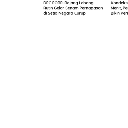
DPC PORPI Rejang Lebong
Kondektu
Rutin Gelar Senam Pernapasan
Menit, P
di Setia Negara Curup
Bikin Pe
Resmi