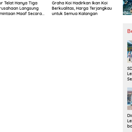
r Telat Hanya Tiga
Graha Koi Hadirkan Ikan Koi
erusahaan Langsung
Berkualitas, Harga Terjangkau
rmintaan Maaf Secara
untuk Semua Kalangan
B
SD
Le
Se
da
Bu
Ka
Ja
Di
Le
ba
Be