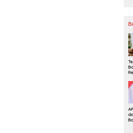
B
Te
Ba
Re
A
d
B