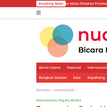
Langsung
Pemkab Kaur Mulai Petakan Potensi Produk Unggula
Breaking News
ke
konten
Berita Utama
Nasional
Internasiona
Bengkulu Selatan
Kaur
Kepahiang
Beranda
Internasional
Internasional
,
Ragam
,
Wisata