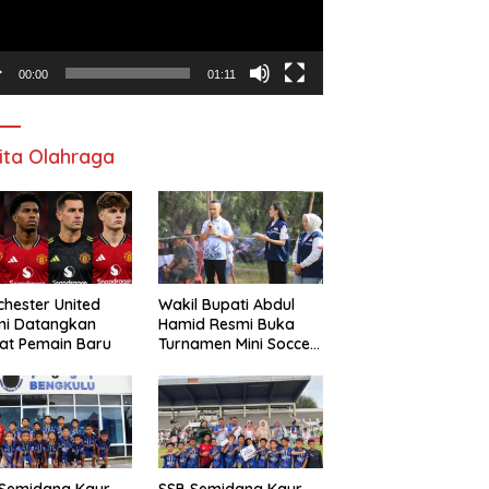
00:00
01:11
ita Olahraga
hester United
Wakil Bupati Abdul
mi Datangkan
Hamid Resmi Buka
at Pemain Baru
Turnamen Mini Soccer
Awat Mata Cup VI
 Semidang Kaur
SSB Semidang Kaur