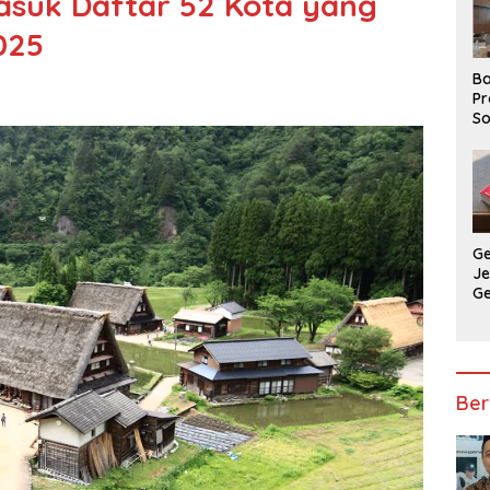
suk Daftar 52 Kota yang
025
Ba
Pr
So
P
P
Ba
G
J
G
Ju
Ja
Ber