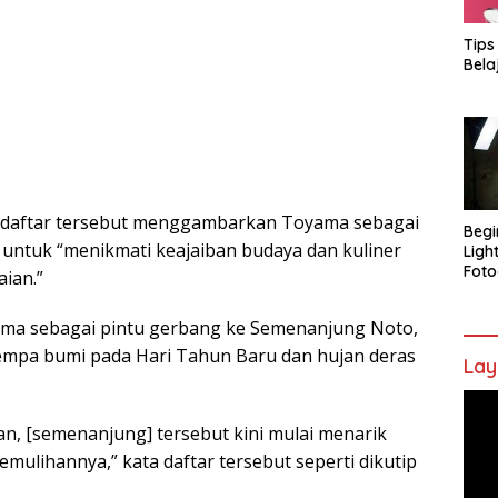
Tips
Bela
ri, daftar tersebut menggambarkan Toyama sebagai
Begi
ntuk “menikmati keajaiban budaya dan kuliner
Ligh
Foto
aian.”
ma sebagai pintu gerbang ke Semenanjung Noto,
empa bumi pada Hari Tahun Baru dan hujan deras
Lay
Pem
Vide
n, [semenanjung] tersebut kini mulai menarik
mulihannya,” kata daftar tersebut seperti dikutip