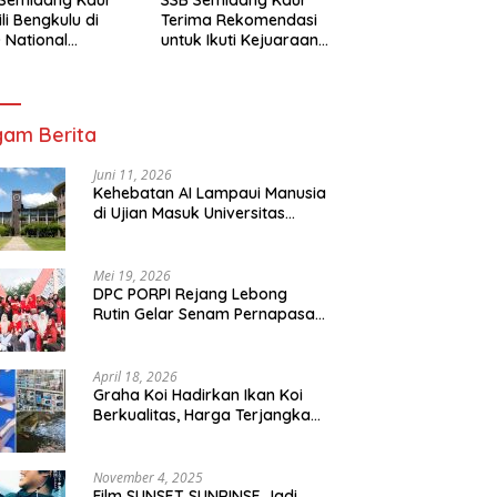
li Bengkulu di
Terima Rekomendasi
 National
untuk Ikuti Kejuaraan
mpionship 2026
Nasional Garuda Anak
arta
Nusantara 2026
am Berita
Juni 11, 2026
Kehebatan AI Lampaui Manusia
di Ujian Masuk Universitas
Tersulit Jepang
Mei 19, 2026
DPC PORPI Rejang Lebong
Rutin Gelar Senam Pernapasan
di Setia Negara Curup
April 18, 2026
Graha Koi Hadirkan Ikan Koi
Berkualitas, Harga Terjangkau
untuk Semua Kalangan
November 4, 2025
Film SUNSET SUNRINSE Jadi