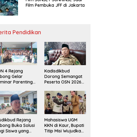
Film Pembuka JFF di Jakarta
erita Pendidikan
N 4 Rejang
Kadisdikbud
bong Gelar
Dorong Semangat
minar Parenting
Peserta OSN 2026
n Deklarasi Anti-
Demi Raih Prestasi
llying,
disdikbud: Patut
di Contoh
sdikbud Rejang
Mahasiswa UGM
bong Buka Solusi
KKN di Kaur, Bupati
gi Siswa yang
Titip Misi Wujudkan
lum Lolos SPMB
Daerah Bebas