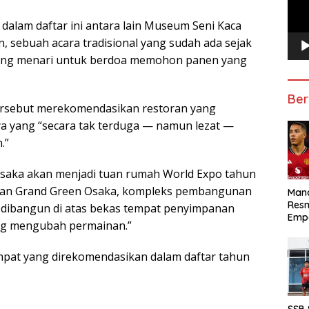
alam daftar ini antara lain Museum Seni Kaca
, sebuah acara tradisional yang sudah ada sejak
rang menari untuk berdoa memohon panen yang
Ber
 tersebut merekomendasikan restoran yang
ya yang “secara tak terduga — namun lezat —
.”
saka akan menjadi tuan rumah World Expo tahun
rkan Grand Green Osaka, kompleks pembangunan
Manc
Res
g dibangun di atas bekas tempat penyimpanan
Emp
ang mengubah permainan.”
mpat yang direkomendasikan dalam daftar tahun
SSB