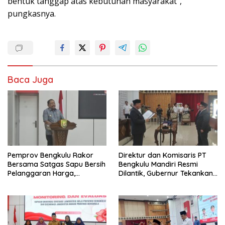
bentuk tanggap atas kebutuhan masyarakat”,
pungkasnya.
Baca Juga
Pemprov Bengkulu Rakor
Direktur dan Komisaris PT
Bersama Satgas Sapu Bersih
Bengkulu Mandiri Resmi
Pelanggaran Harga,
Dilantik, Gubernur Tekankan
Keamanan, dan Mutu
Pentingnya Inovasi
Pangan, Harga TBS Sawit
Masih Jadi Sorotan