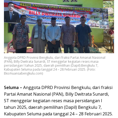
Anggota DPRD Provinsi Bengkulu, dari fraksi Partai Amanat Nasional
(PAN), Billy Dwitrata Sunardi, ST menggelar kegiatan reses masa
persidangan l tahun 2025, daerah pemilihan (Dapil) Bengkulu 7,
Kabupaten Seluma pada tanggal 24 – 28 Februari 2025. (Foto:
Eko/nuansabengkulu.com)
Seluma –
Anggota DPRD Provinsi Bengkulu, dari fraksi
Partai Amanat Nasional (PAN), Billy Dwitrata Sunardi,
ST menggelar kegiatan reses masa persidangan l
tahun 2025, daerah pemilihan (Dapil) Bengkulu 7,
Kabupaten Seluma pada tanggal 24 – 28 Februari 2025.