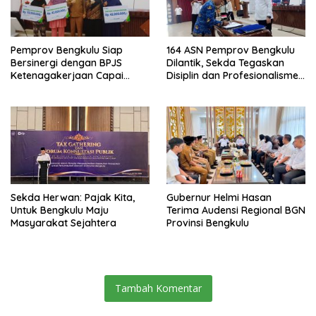
Pemprov Bengkulu Siap
164 ASN Pemprov Bengkulu
Bersinergi dengan BPJS
Dilantik, Sekda Tegaskan
Ketenagakerjaan Capai
Disiplin dan Profesionalisme
Target Universal Coverage
Aparatur
Jamsostek
Sekda Herwan: Pajak Kita,
Gubernur Helmi Hasan
Untuk Bengkulu Maju
Terima Audensi Regional BGN
Masyarakat Sejahtera
Provinsi Bengkulu
Tambah Komentar