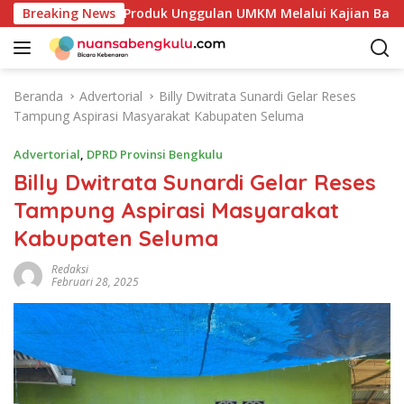
L
akan Potensi Produk Unggulan UMKM Melalui Kajian Bank Indon
Breaking News
a
n
g
s
Beranda
Advertorial
Billy Dwitrata Sunardi Gelar Reses
u
Tampung Aspirasi Masyarakat Kabupaten Seluma
n
g
Advertorial
,
DPRD Provinsi Bengkulu
k
Billy Dwitrata Sunardi Gelar Reses
e
Tampung Aspirasi Masyarakat
k
o
Kabupaten Seluma
n
t
Redaksi
Februari 28, 2025
e
n