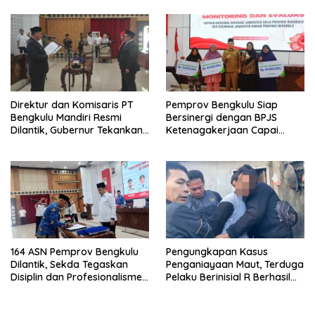
Pangan, Harga TBS Sawit
Masih Jadi Sorotan
Direktur dan Komisaris PT
Pemprov Bengkulu Siap
Bengkulu Mandiri Resmi
Bersinergi dengan BPJS
Dilantik, Gubernur Tekankan
Ketenagakerjaan Capai
Pentingnya Inovasi
Target Universal Coverage
Jamsostek
164 ASN Pemprov Bengkulu
Pengungkapan Kasus
Dilantik, Sekda Tegaskan
Penganiayaan Maut, Terduga
Disiplin dan Profesionalisme
Pelaku Berinisial R Berhasil
Aparatur
Ditangkap