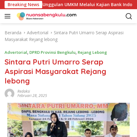
L
otensi Produk Unggulan UMKM Melalui Kajian Bank Indonesia
Breaking News
a
n
g
s
Beranda
Advertorial
Sintara Putri Umarro Serap Aspirasi
u
Masyarakat Rejang lebong
n
g
Advertorial
,
DPRD Provinsi Bengkulu
,
Rejang Lebong
k
Sintara Putri Umarro Serap
e
Aspirasi Masyarakat Rejang
k
o
lebong
n
t
Redaksi
Februari 28, 2025
e
n