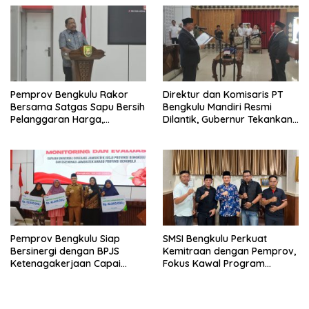
Pemprov Bengkulu Rakor
Direktur dan Komisaris PT
Bersama Satgas Sapu Bersih
Bengkulu Mandiri Resmi
Pelanggaran Harga,
Dilantik, Gubernur Tekankan
Keamanan, dan Mutu
Pentingnya Inovasi
Pangan, Harga TBS Sawit
Masih Jadi Sorotan
Pemprov Bengkulu Siap
SMSI Bengkulu Perkuat
Bersinergi dengan BPJS
Kemitraan dengan Pemprov,
Ketenagakerjaan Capai
Fokus Kawal Program
Target Universal Coverage
Pembangunan
Jamsostek