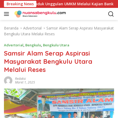
L
an Potensi Produk Unggulan UMKM Melalui Kajian Bank Indone
Breaking News
a
n
g
s
Beranda
Advertorial
Samsir Alam Serap Aspirasi Masyarakat
u
Bengkulu Utara Melalui Reses
n
g
Advertorial
,
Bengkulu
,
Bengkulu Utara
k
Samsir Alam Serap Aspirasi
e
Masyarakat Bengkulu Utara
k
o
Melalui Reses
n
t
Redaksi
Maret 1, 2025
e
n