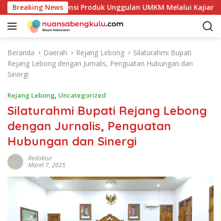
L
ai Petakan Potensi Produk Unggulan UMKM Melalui Kajian Bank
Breaking News
a
n
g
s
Beranda
Daerah
Rejang Lebong
Silaturahmi Bupati
u
Rejang Lebong dengan Jurnalis, Penguatan Hubungan dan
n
Sinergi
g
k
Rejang Lebong
,
Uncategorized
e
Silaturahmi Bupati Rejang Lebong
k
dengan Jurnalis, Penguatan
o
n
Hubungan dan Sinergi
t
e
Redaktur
Maret 7, 2025
n