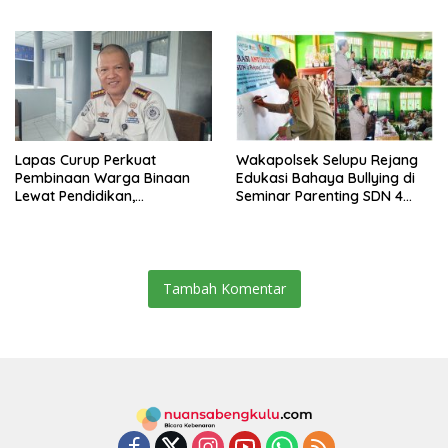
dan Minimnya Fasilitas
Ubar
Lapas Curup Perkuat
Wakapolsek Selupu Rejang
Pembinaan Warga Binaan
Edukasi Bahaya Bullying di
Lewat Pendidikan,
Seminar Parenting SDN 4
Keterampilan, hingga
Rejang Lebong
Kesenian
Tambah Komentar