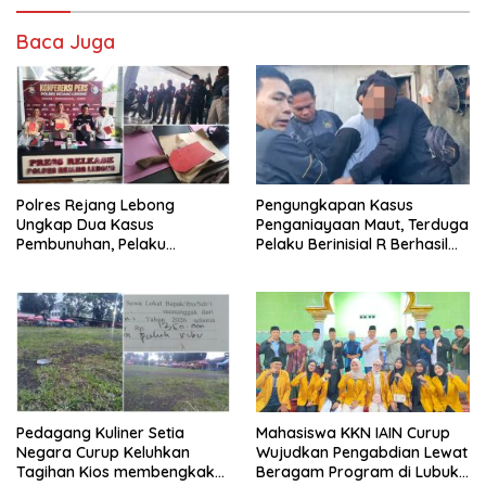
Baca Juga
Polres Rejang Lebong
Pengungkapan Kasus
Ungkap Dua Kasus
Penganiayaan Maut, Terduga
Pembunuhan, Pelaku
Pelaku Berinisial R Berhasil
Terancam 15 Tahun Penjara
Ditangkap
Pedagang Kuliner Setia
Mahasiswa KKN IAIN Curup
Negara Curup Keluhkan
Wujudkan Pengabdian Lewat
Tagihan Kios membengkak
Beragam Program di Lubuk