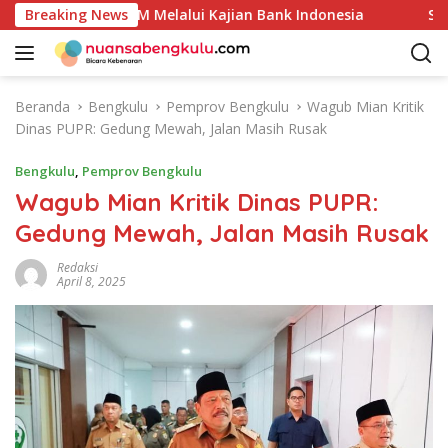
L
 Unggulan UMKM Melalui Kajian Bank Indonesia
Breaking News
Sekda A
a
n
g
s
Beranda
Bengkulu
Pemprov Bengkulu
Wagub Mian Kritik
u
Dinas PUPR: Gedung Mewah, Jalan Masih Rusak
n
g
Bengkulu
,
Pemprov Bengkulu
k
Wagub Mian Kritik Dinas PUPR:
e
Gedung Mewah, Jalan Masih Rusak
k
o
Redaksi
n
April 8, 2025
t
e
n