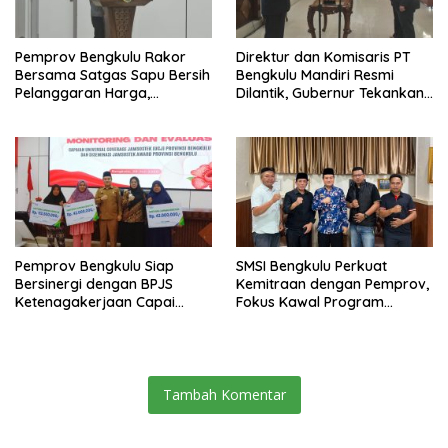
Pemprov Bengkulu Rakor
Direktur dan Komisaris PT
Bersama Satgas Sapu Bersih
Bengkulu Mandiri Resmi
Pelanggaran Harga,
Dilantik, Gubernur Tekankan
Keamanan, dan Mutu
Pentingnya Inovasi
Pangan, Harga TBS Sawit
Masih Jadi Sorotan
Pemprov Bengkulu Siap
SMSI Bengkulu Perkuat
Bersinergi dengan BPJS
Kemitraan dengan Pemprov,
Ketenagakerjaan Capai
Fokus Kawal Program
Target Universal Coverage
Pembangunan
Jamsostek
Tambah Komentar