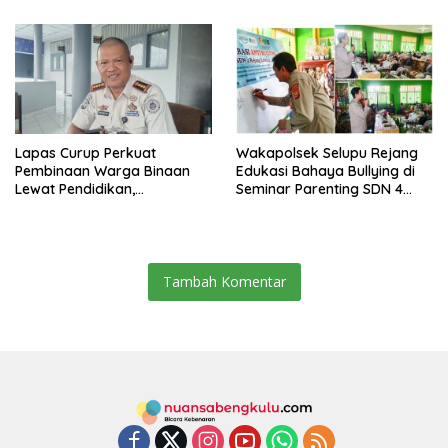
Lapas Curup Perkuat
Wakapolsek Selupu Rejang
Pembinaan Warga Binaan
Edukasi Bahaya Bullying di
Lewat Pendidikan,
Seminar Parenting SDN 4
Keterampilan, hingga
Rejang Lebong
Kesenian
Tambah Komentar