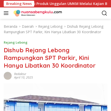
L
Petakan Potensi Produk Unggulan UMKM Melalui Kajian Bank In
Breaking News
a
n
g
s
Beranda
Daerah
Rejang Lebong
Dishub Rejang Lebong
u
Rampungkan SPT Parkir, Kini Hanya Libatkan 30 Koordinator
n
g
Rejang Lebong
k
Dishub Rejang Lebong
e
Rampungkan SPT Parkir, Kini
k
o
Hanya Libatkan 30 Koordinator
n
t
Redaktur
April 10, 2025
e
n