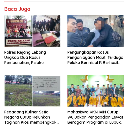
Baca Juga
Polres Rejang Lebong
Pengungkapan Kasus
Ungkap Dua Kasus
Penganiayaan Maut, Terduga
Pembunuhan, Pelaku
Pelaku Berinisial R Berhasil
Terancam 15 Tahun Penjara
Ditangkap
Pedagang Kuliner Setia
Mahasiswa KKN IAIN Curup
Negara Curup Keluhkan
Wujudkan Pengabdian Lewat
Tagihan Kios membengkak
Beragam Program di Lubuk
dan Minimnya Fasilitas
Ubar