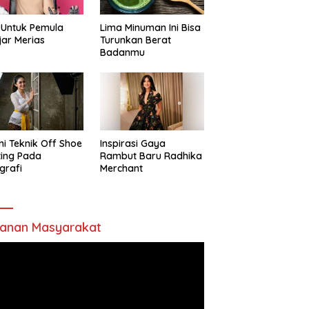
 Untuk Pemula
Lima Minuman Ini Bisa
jar Merias
Turunkan Berat
Badanmu
ni Teknik Off Shoe
Inspirasi Gaya
ting Pada
Rambut Baru Radhika
grafi
Merchant
anan Masyarakat
utar
o