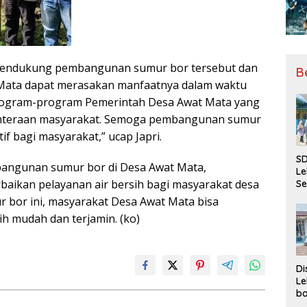
ut mendukung pembangunan sumur bor tersebut dan
B
Mata dapat merasakan manfaatnya dalam waktu
rogram-program Pemerintah Desa Awat Mata yang
ahteraan masyarakat. Semoga pembangunan sumur
f bagi masyarakat,” ucap Japri.
SD
bangunan sumur bor di Desa Awat Mata,
Le
rbaikan pelayanan air bersih bagi masyarakat desa
Se
da
 bor ini, masyarakat Desa Awat Mata bisa
Bu
ih mudah dan terjamin. (ko)
Ka
Ja
Di
Le
ba
Be