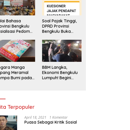
lai Bahasa
Soal Pajak Tinggi,
ovinsi Bengkulu
DPRD Provinsi
sialisasi Pedoman
Bengkulu Buka
engawasan
Layanan
enggunaan
Pengaduan
hasa Indonesia
Masyarakat
egara Manga
BBM Langka,
epang Meramal
Ekonomi Bengkulu
empa Bumi pada
Lumpuh! Begini
li 2025, Semua
Penjelasan
di Heboh
Gubernur
ita Terpopuler
April 18, 2021
1 Komentar
Puasa Sebagai Kritik Sosial