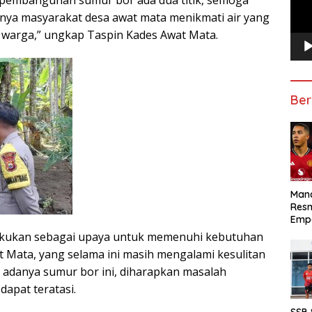
nol pembangunan sumur bor ada dua titik, semoga
nya masyarakat desa awat mata menikmati air yang
 warga,” ungkap Taspin Kades Awat Mata.
Ber
Manc
Res
Emp
akukan sebagai upaya untuk memenuhi kebutuhan
t Mata, yang selama ini masih mengalami kesulitan
 adanya sumur bor ini, diharapkan masalah
dapat teratasi.
SSB