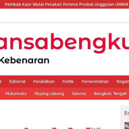
lai Petakan Potensi Produk Unggulan UMKM Melalui Kajian Ban
l
Editorial
Pendidikan
Politik
Pemerintahan
Raga
Mukomuko
Rejang Lebong
Seluma
Bengkulu Tengah
Ed