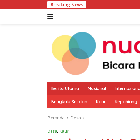
Langsung
Breaking News
Pemkab Kaur Mu
ke
konten
Berita Utama
Nasional
Internasiona
Bengkulu Selatan
Kaur
Kepahiang
Beranda
Desa
Desa
,
Kaur