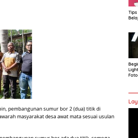
Tips
Bela
Begi
Ligh
Foto
Lay
n, pembangunan sumur bor 2 (dua) titik di
Pem
yawarah masyarakat desa awat mata sesuai usulan
Vide