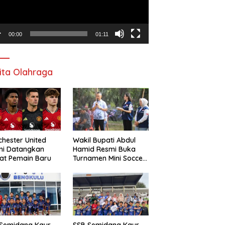
00:00
01:11
ita Olahraga
hester United
Wakil Bupati Abdul
mi Datangkan
Hamid Resmi Buka
at Pemain Baru
Turnamen Mini Soccer
Awat Mata Cup VI
 Semidang Kaur
SSB Semidang Kaur