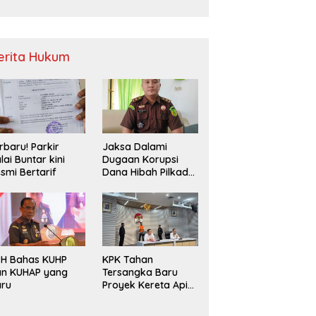
Sampah
erita Hukum
rbaru! Parkir
Jaksa Dalami
lai Buntar kini
Dugaan Korupsi
smi Bertarif
Dana Hibah Pilkada
2024 di Bawaslu
Kaur
PH Bahas KUHP
KPK Tahan
an KUHAP yang
Tersangka Baru
aru
Proyek Kereta Api
Medan