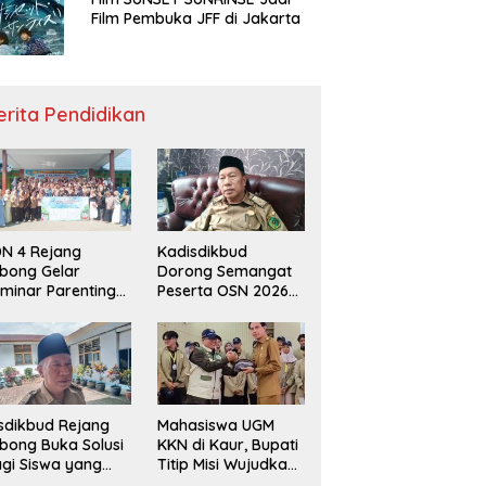
Film Pembuka JFF di Jakarta
erita Pendidikan
N 4 Rejang
Kadisdikbud
bong Gelar
Dorong Semangat
minar Parenting
Peserta OSN 2026
n Deklarasi Anti-
Demi Raih Prestasi
llying,
disdikbud: Patut
di Contoh
sdikbud Rejang
Mahasiswa UGM
bong Buka Solusi
KKN di Kaur, Bupati
gi Siswa yang
Titip Misi Wujudkan
lum Lolos SPMB
Daerah Bebas