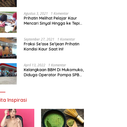
Agustus 3, 2021
1 Komentar
Prihatin Melihat Pelajar Kaur
Mencari Sinyal Hingga ke Tepi
Sungai, Pimpinan DPD RI:
Pemerintah Setempat Mesti
Segera Bertindak
September 27, 2021
1 Komentar
Fraksi Se’ase Se’ijean Prihatin
Kondisi Kaur Saat Ini!
April 13, 2022
1 Komentar
Kelangkaan BBM Di Mukomuko,
Diduga Operator Pompa SPBU
Bandaratu Stok Minyak Sendiri
ita Inspirasi