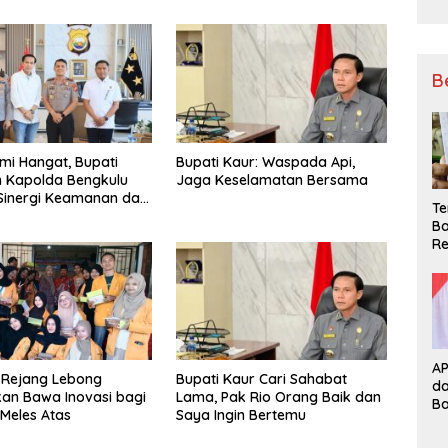
B
hmi Hangat, Bupati
Bupati Kaur: Waspada Api,
 Kapolda Bengkulu
Jaga Keselamatan Bersama
Sinergi Keamanan dan
Te
gunan
Ba
Re
A
 Rejang Lebong
Bupati Kaur Cari Sahabat
d
an Bawa Inovasi bagi
Lama, Pak Rio Orang Baik dan
B
 Meles Atas
Saya Ingin Bertemu