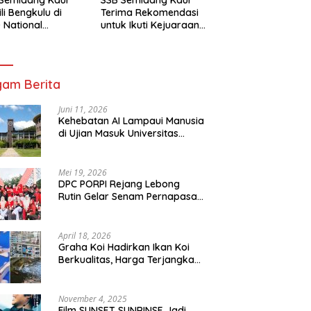
li Bengkulu di
Terima Rekomendasi
 National
untuk Ikuti Kejuaraan
mpionship 2026
Nasional Garuda Anak
arta
Nusantara 2026
am Berita
Juni 11, 2026
Kehebatan AI Lampaui Manusia
di Ujian Masuk Universitas
Tersulit Jepang
Mei 19, 2026
DPC PORPI Rejang Lebong
Rutin Gelar Senam Pernapasan
di Setia Negara Curup
April 18, 2026
Graha Koi Hadirkan Ikan Koi
Berkualitas, Harga Terjangkau
untuk Semua Kalangan
November 4, 2025
Film SUNSET SUNRINSE Jadi