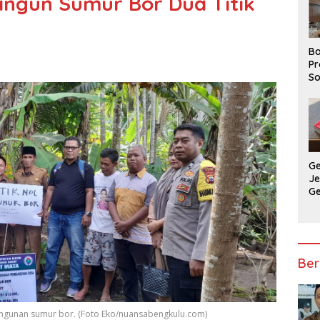
ngun Sumur Bor Dua Titik
Ba
Pr
So
P
P
Ba
G
J
G
Ju
Ja
Ber
bangunan sumur bor. (Foto Eko/nuansabengkulu.com)