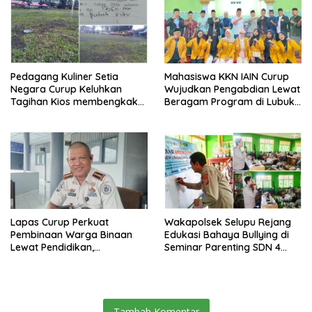
Pedagang Kuliner Setia
Mahasiswa KKN IAIN Curup
Negara Curup Keluhkan
Wujudkan Pengabdian Lewat
Tagihan Kios membengkak
Beragam Program di Lubuk
dan Minimnya Fasilitas
Ubar
Lapas Curup Perkuat
Wakapolsek Selupu Rejang
Pembinaan Warga Binaan
Edukasi Bahaya Bullying di
Lewat Pendidikan,
Seminar Parenting SDN 4
Keterampilan, hingga
Rejang Lebong
Kesenian
Tambah Komentar