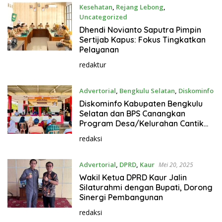
Kesehatan
,
Rejang Lebong
,
Uncategorized
Mei 20, 2025
Dhendi Novianto Saputra Pimpin
Sertijab Kapus: Fokus Tingkatkan
Pelayanan
redaktur
Advertorial
,
Bengkulu Selatan
,
Diskominfo
Mei 20, 2025
Diskominfo Kabupaten Bengkulu
Selatan dan BPS Canangkan
Program Desa/Kelurahan Cantik
(Cinta Statistik) di Lubuk Sirih Ilir
redaksi
Advertorial
,
DPRD
,
Kaur
Mei 20, 2025
Wakil Ketua DPRD Kaur Jalin
Silaturahmi dengan Bupati, Dorong
Sinergi Pembangunan
redaksi