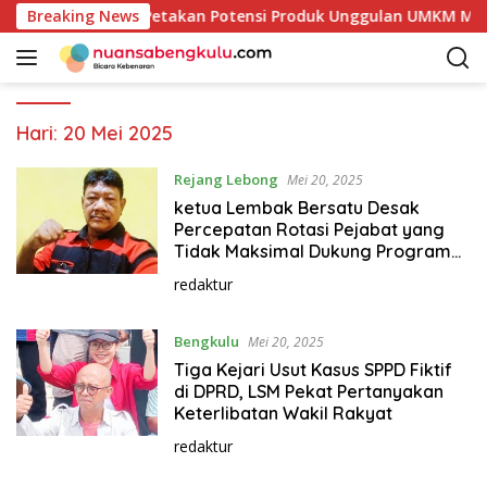
L
mkab Kaur Mulai Petakan Potensi Produk Unggulan UMKM Melalu
Breaking News
a
n
g
s
u
Hari:
20 Mei 2025
n
g
Rejang Lebong
Mei 20, 2025
k
ketua Lembak Bersatu Desak
e
Percepatan Rotasi Pejabat yang
k
Tidak Maksimal Dukung Program
Bupati Fikri
o
redaktur
n
t
Bengkulu
Mei 20, 2025
e
n
Tiga Kejari Usut Kasus SPPD Fiktif
di DPRD, LSM Pekat Pertanyakan
Keterlibatan Wakil Rakyat
redaktur