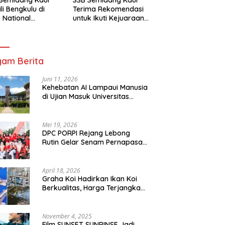
li Bengkulu di
Terima Rekomendasi
 National
untuk Ikuti Kejuaraan
mpionship 2026
Nasional Garuda Anak
arta
Nusantara 2026
am Berita
Juni 11, 2026
Kehebatan AI Lampaui Manusia
di Ujian Masuk Universitas
Tersulit Jepang
Mei 19, 2026
DPC PORPI Rejang Lebong
Rutin Gelar Senam Pernapasan
di Setia Negara Curup
April 18, 2026
Graha Koi Hadirkan Ikan Koi
Berkualitas, Harga Terjangkau
untuk Semua Kalangan
November 4, 2025
Film SUNSET SUNRINSE Jadi