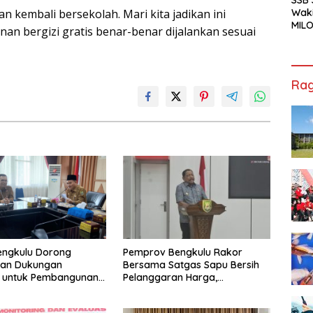
Waki
n kembali bersekolah. Mari kita jadikan ini
MILO
n bergizi gratis benar-benar dijalankan sesuai
Cha
Jak
Rag
engkulu Dorong
Pemprov Bengkulu Rakor
tan Dukungan
Bersama Satgas Sapu Bersih
r untuk Pembangunan
Pelanggaran Harga,
ional
Keamanan, dan Mutu Pangan,
Harga TBS Sawit Masih Jadi