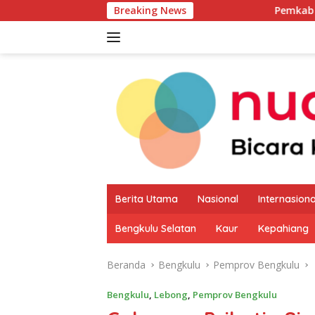
Langsung
Breaking News
Pemkab Kaur Mulai Petak
ke
konten
Berita Utama
Nasional
Internasiona
Bengkulu Selatan
Kaur
Kepahiang
Beranda
Bengkulu
Pemprov Bengkulu
Bengkulu
,
Lebong
,
Pemprov Bengkulu