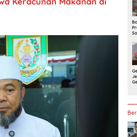
swa Keracunan Makanan di
Ba
Pr
So
P
P
Ba
G
J
G
Ju
Ja
Ber