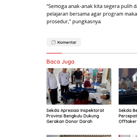
“Semoga anak-anak kita segera pulih da
pelajaran bersama agar program makana
prosedur,” pungkasnya.
Komentar
Baca Juga
Sekda Apresiasi Inspektorat
Sekda B
Provinsi Bengkulu Dukung
Percepa
Gerakan Donor Darah
Offtake
TPST Reg