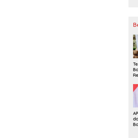
B
Te
Ba
Re
A
d
B