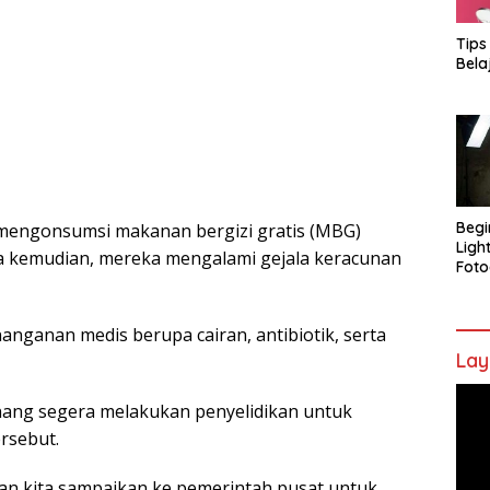
Tips
Bela
Begi
wa mengonsumsi makanan bergizi gratis (MBG)
Ligh
ma kemudian, mereka mengalami gejala keracunan
Foto
nanganan medis berupa cairan, antibiotik, serta
Lay
Pem
ang segera melakukan penyelidikan untuk
Vide
rsebut.
akan kita sampaikan ke pemerintah pusat untuk