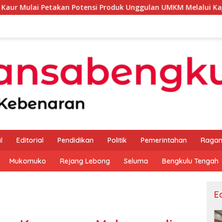
an Potensi Produk Unggulan UMKM Melalui Kajian Bank Indones
l
Editorial
Pendidikan
Politik
Pemerintahan
Raga
Mukomuko
Rejang Lebong
Seluma
Bengkulu Tengah
Ed