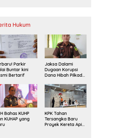
Sampah
erita Hukum
rbaru! Parkir
Jaksa Dalami
lai Buntar kini
Dugaan Korupsi
smi Bertarif
Dana Hibah Pilkada
2024 di Bawaslu
Kaur
PH Bahas KUHP
KPK Tahan
an KUHAP yang
Tersangka Baru
aru
Proyek Kereta Api
Medan