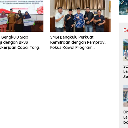
Sorotan
B
 Bengkulu Siap
SMSI Bengkulu Perkuat
gi dengan BPJS
Kemitraan dengan Pemprov,
kerjaan Capai Target
Fokus Kawal Program
l Coverage Jamsostek
Pembangunan
SD
Le
Se
da
Bu
Ka
Ja
Di
Le
ba
Be