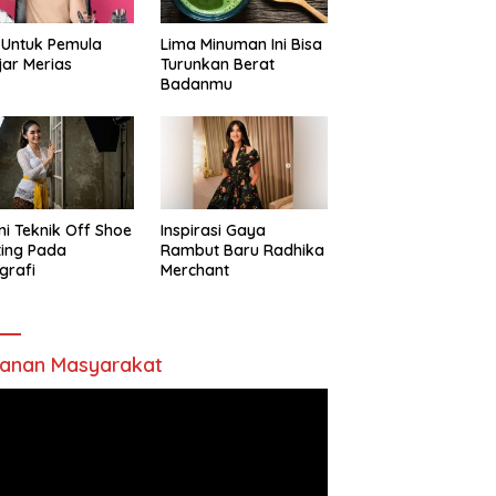
 Untuk Pemula
Lima Minuman Ini Bisa
jar Merias
Turunkan Berat
Badanmu
ni Teknik Off Shoe
Inspirasi Gaya
ting Pada
Rambut Baru Radhika
grafi
Merchant
anan Masyarakat
utar
o