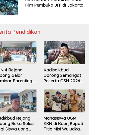
Film Pembuka JFF di Jakarta
erita Pendidikan
N 4 Rejang
Kadisdikbud
bong Gelar
Dorong Semangat
minar Parenting
Peserta OSN 2026
n Deklarasi Anti-
Demi Raih Prestasi
llying,
disdikbud: Patut
di Contoh
sdikbud Rejang
Mahasiswa UGM
bong Buka Solusi
KKN di Kaur, Bupati
gi Siswa yang
Titip Misi Wujudkan
lum Lolos SPMB
Daerah Bebas