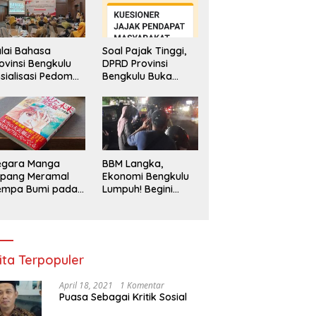
lai Bahasa
Soal Pajak Tinggi,
ovinsi Bengkulu
DPRD Provinsi
sialisasi Pedoman
Bengkulu Buka
engawasan
Layanan
enggunaan
Pengaduan
hasa Indonesia
Masyarakat
egara Manga
BBM Langka,
epang Meramal
Ekonomi Bengkulu
empa Bumi pada
Lumpuh! Begini
li 2025, Semua
Penjelasan
di Heboh
Gubernur
ita Terpopuler
April 18, 2021
1 Komentar
Puasa Sebagai Kritik Sosial