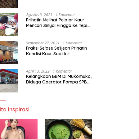
Agustus 3, 2021
1 Komentar
Prihatin Melihat Pelajar Kaur
Mencari Sinyal Hingga ke Tepi
Sungai, Pimpinan DPD RI:
Pemerintah Setempat Mesti
Segera Bertindak
September 27, 2021
1 Komentar
Fraksi Se’ase Se’ijean Prihatin
Kondisi Kaur Saat Ini!
April 13, 2022
1 Komentar
Kelangkaan BBM Di Mukomuko,
Diduga Operator Pompa SPBU
Bandaratu Stok Minyak Sendiri
ita Inspirasi