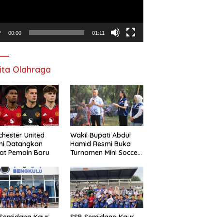
00:00
01:11
ita Olahraga
hester United
Wakil Bupati Abdul
mi Datangkan
Hamid Resmi Buka
at Pemain Baru
Turnamen Mini Soccer
Awat Mata Cup VI
 Semidang Kaur
SSB Semidang Kaur