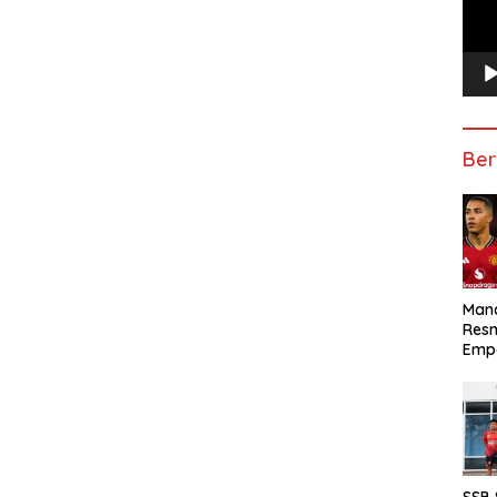
Ber
Manc
Res
Emp
SSB