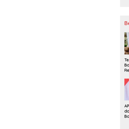
B
Te
Ba
Re
A
d
B