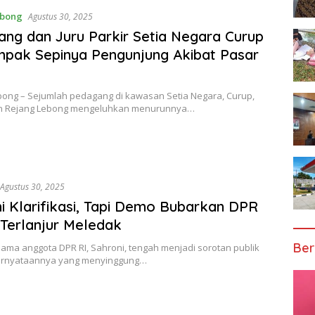
ebong
Agustus 30, 2025
ng dan Juru Parkir Setia Negara Curup
pak Sepinya Pengunjung Akibat Pasar
m
bong – Sejumlah pedagang di kawasan Setia Negara, Curup,
n Rejang Lebong mengeluhkan menurunnya…
Agustus 30, 2025
i Klarifikasi, Tapi Demo Bubarkan DPR
Terlanjur Meledak
Ber
Nama anggota DPR RI, Sahroni, tengah menjadi sorotan publik
ernyataannya yang menyinggung…