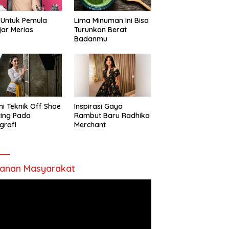
 Untuk Pemula
Lima Minuman Ini Bisa
jar Merias
Turunkan Berat
Badanmu
ni Teknik Off Shoe
Inspirasi Gaya
ting Pada
Rambut Baru Radhika
grafi
Merchant
anan Masyarakat
utar
o