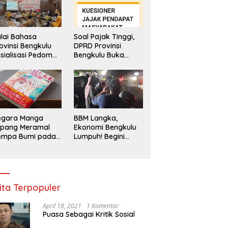
lai Bahasa
Soal Pajak Tinggi,
ovinsi Bengkulu
DPRD Provinsi
sialisasi Pedoman
Bengkulu Buka
engawasan
Layanan
enggunaan
Pengaduan
hasa Indonesia
Masyarakat
egara Manga
BBM Langka,
epang Meramal
Ekonomi Bengkulu
empa Bumi pada
Lumpuh! Begini
li 2025, Semua
Penjelasan
di Heboh
Gubernur
ita Terpopuler
April 18, 2021
1 Komentar
Puasa Sebagai Kritik Sosial