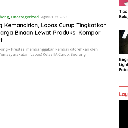
Tips
Bela
ebong
,
Uncategorized
Agustus 30, 2025
 Kemandirian, Lapas Curup Tingkatkan
Warga Binaan Lewat Produksi Kompor
if
bong – Prestasi membanggakan kembali ditorehkan oleh
emasyarakatan (Lapas) Kelas IIA Curup. Seorang…
Begi
Ligh
Foto
Lay
Pem
Vide