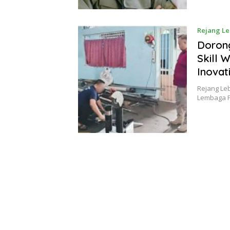
Rejang L
Dorong
Skill 
Inovat
Rejang Le
Lembaga P