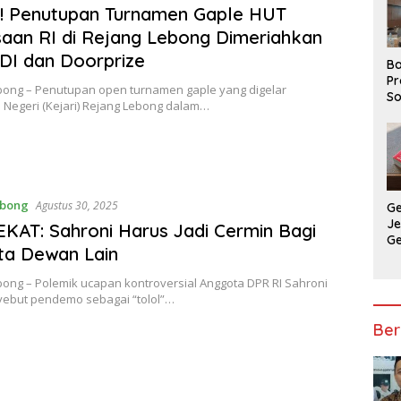
! Penutupan Turnamen Gaple HUT
aan RI di Rejang Lebong Dimeriahkan
KDI dan Doorprize
Ba
Pr
bong – Penutupan open turnamen gaple yang digelar
So
 Negeri (Kejari) Rejang Lebong dalam…
P
P
Ba
ebong
Agustus 30, 2025
G
J
KAT: Sahroni Harus Jadi Cermin Bagi
G
ta Dewan Lain
Ju
Ja
bong – Polemik ucapan kontroversial Anggota DPR RI Sahroni
ebut pendemo sebagai “tolol”…
Ber