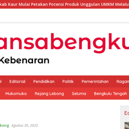
Petakan Potensi Produk Unggulan UMKM Melalui Kajian Bank I
l
Editorial
Pendidikan
Politik
Pemerintahan
Raga
Mukomuko
Rejang Lebong
Seluma
Bengkulu Tengah
Ed
ebong
Agustus 30, 2025