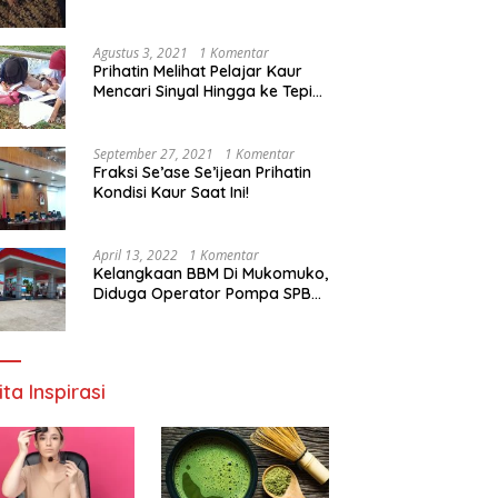
Agustus 3, 2021
1 Komentar
Prihatin Melihat Pelajar Kaur
Mencari Sinyal Hingga ke Tepi
Sungai, Pimpinan DPD RI:
Pemerintah Setempat Mesti
Segera Bertindak
September 27, 2021
1 Komentar
Fraksi Se’ase Se’ijean Prihatin
Kondisi Kaur Saat Ini!
April 13, 2022
1 Komentar
Kelangkaan BBM Di Mukomuko,
Diduga Operator Pompa SPBU
Bandaratu Stok Minyak Sendiri
ita Inspirasi