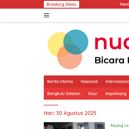
Langsung
Breaking News
Pemkab Kaur Mulai 
ke
konten
Berita Utama
Nasional
Internasiona
Bengkulu Selatan
Kaur
Kepahiang
Hari:
30 Agustus 2025
Rejang L