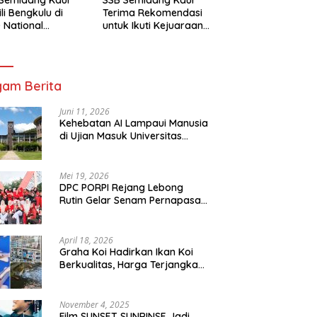
li Bengkulu di
Terima Rekomendasi
 National
untuk Ikuti Kejuaraan
mpionship 2026
Nasional Garuda Anak
arta
Nusantara 2026
am Berita
Juni 11, 2026
Kehebatan AI Lampaui Manusia
di Ujian Masuk Universitas
Tersulit Jepang
Mei 19, 2026
DPC PORPI Rejang Lebong
Rutin Gelar Senam Pernapasan
di Setia Negara Curup
April 18, 2026
Graha Koi Hadirkan Ikan Koi
Berkualitas, Harga Terjangkau
untuk Semua Kalangan
November 4, 2025
Film SUNSET SUNRINSE Jadi