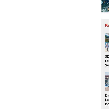
B
SD
Le
Se
da
Bu
Ka
Ja
Di
Le
ba
Be