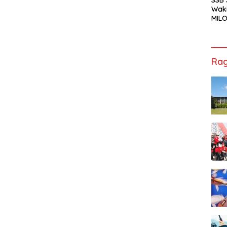
Waki
MILO
Cha
Jak
Rag