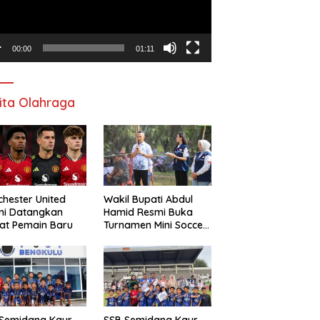
00:00
01:11
ita Olahraga
hester United
Wakil Bupati Abdul
mi Datangkan
Hamid Resmi Buka
at Pemain Baru
Turnamen Mini Soccer
Awat Mata Cup VI
 Semidang Kaur
SSB Semidang Kaur