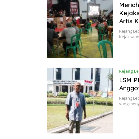
Meriah
Kejaks
Artis 
Rejang Le
Kejaksaan
Rejang L
LSM PE
Anggo
Rejang Le
yang meny