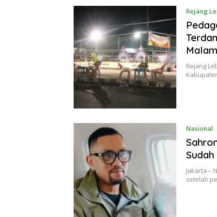
Rejang L
Pedaga
Terdam
Mala
Rejang Le
Kabupate
Nasional
Sahron
Sudah 
Jakarta – 
setelah p