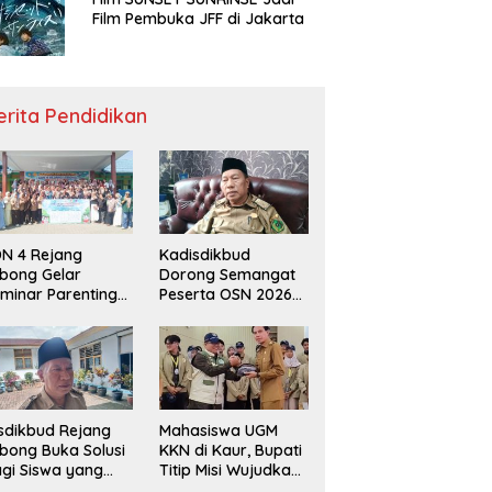
Film Pembuka JFF di Jakarta
erita Pendidikan
N 4 Rejang
Kadisdikbud
bong Gelar
Dorong Semangat
minar Parenting
Peserta OSN 2026
n Deklarasi Anti-
Demi Raih Prestasi
llying,
disdikbud: Patut
di Contoh
sdikbud Rejang
Mahasiswa UGM
bong Buka Solusi
KKN di Kaur, Bupati
gi Siswa yang
Titip Misi Wujudkan
lum Lolos SPMB
Daerah Bebas