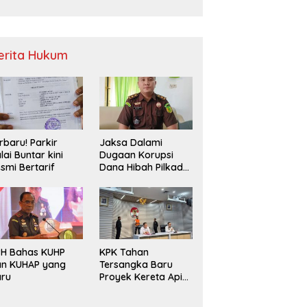
Sampah
erita Hukum
rbaru! Parkir
Jaksa Dalami
lai Buntar kini
Dugaan Korupsi
smi Bertarif
Dana Hibah Pilkada
2024 di Bawaslu
Kaur
PH Bahas KUHP
KPK Tahan
an KUHAP yang
Tersangka Baru
aru
Proyek Kereta Api
Medan