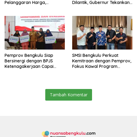
Pelanggaran Harga,
Dilantik, Gubernur Tekankan
Keamanan, dan Mutu
Pentingnya Inovasi
Pangan, Harga TBS Sawit
Masih Jadi Sorotan
Pemprov Bengkulu Siap
SMSI Bengkulu Perkuat
Bersinergi dengan BPJS
Kemitraan dengan Pemprov,
Ketenagakerjaan Capai
Fokus Kawal Program
Target Universal Coverage
Pembangunan
Jamsostek
Tambah Komentar