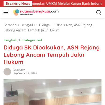
L
ensi Produk Unggulan UMKM Melalui Kajian Bank Indonesia
Breaking News
a
n
g
s
Beranda
Bengkulu
Diduga SK Dipalsukan, ASN Rejang
u
Lebong Ancam Tempuh Jalur Hukum
n
g
Bengkulu
,
Uncategorized
k
Diduga SK Dipalsukan, ASN Rejang
e
Lebong Ancam Tempuh Jalur
k
o
Hukum
n
t
Redaktur
September 9, 2025
e
n