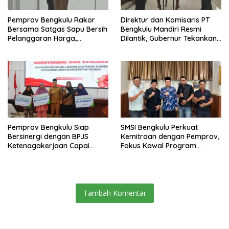
Pemprov Bengkulu Rakor
Direktur dan Komisaris PT
Bersama Satgas Sapu Bersih
Bengkulu Mandiri Resmi
Pelanggaran Harga,
Dilantik, Gubernur Tekankan
Keamanan, dan Mutu
Pentingnya Inovasi
Pangan, Harga TBS Sawit
Masih Jadi Sorotan
Pemprov Bengkulu Siap
SMSI Bengkulu Perkuat
Bersinergi dengan BPJS
Kemitraan dengan Pemprov,
Ketenagakerjaan Capai
Fokus Kawal Program
Target Universal Coverage
Pembangunan
Jamsostek
Tambah Komentar