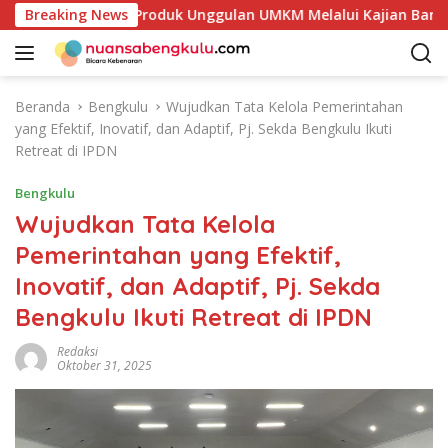
L
takan Potensi Produk Unggulan UMKM Melalui Kajian Bank Ind
Breaking News
a
n
g
s
Beranda
Bengkulu
Wujudkan Tata Kelola Pemerintahan
u
yang Efektif, Inovatif, dan Adaptif, Pj. Sekda Bengkulu Ikuti
n
Retreat di IPDN
g
k
Bengkulu
e
Wujudkan Tata Kelola
k
Pemerintahan yang Efektif,
o
n
Inovatif, dan Adaptif, Pj. Sekda
t
Bengkulu Ikuti Retreat di IPDN
e
n
Redaksi
Oktober 31, 2025