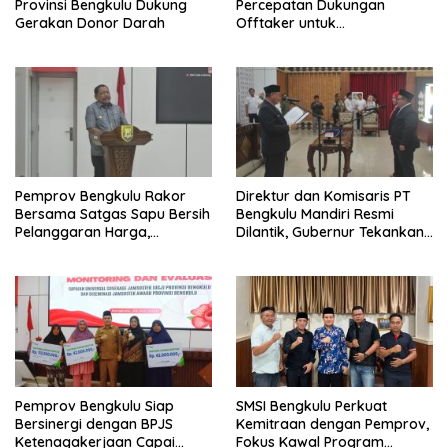
Provinsi Bengkulu Dukung
Percepatan Dukungan
Gerakan Donor Darah
Offtaker untuk
Pembangunan TPST Regional
Pemprov Bengkulu Rakor
Direktur dan Komisaris PT
Bersama Satgas Sapu Bersih
Bengkulu Mandiri Resmi
Pelanggaran Harga,
Dilantik, Gubernur Tekankan
Keamanan, dan Mutu
Pentingnya Inovasi
Pangan, Harga TBS Sawit
Masih Jadi Sorotan
Pemprov Bengkulu Siap
SMSI Bengkulu Perkuat
Bersinergi dengan BPJS
Kemitraan dengan Pemprov,
Ketenagakerjaan Capai
Fokus Kawal Program