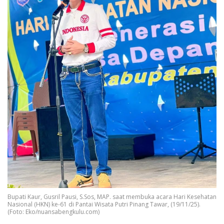
Bupati Kaur, Gusril Pausi, S.Sos, MAP. saat membuka acara Hari Kesehatan
Nasional (HKN) ke-61 di Pantai Wisata Putri Pinang Tawar, (19/11/25).
(Foto: Eko/nuansabengkulu.com)