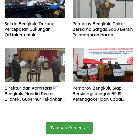
Sekda Bengkulu Dorong
Pemprov Bengkulu Rakor
Percepatan Dukungan
Bersama Satgas Sapu Bersih
Offtaker untuk
Pelanggaran Harga,
Pembangunan TPST Regional
Keamanan, dan Mutu
Pangan, Harga TBS Sawit
Masih Jadi Sorotan
Direktur dan Komisaris PT
Pemprov Bengkulu Siap
Bengkulu Mandiri Resmi
Bersinergi dengan BPJS
Dilantik, Gubernur Tekankan
Ketenagakerjaan Capai
Pentingnya Inovasi
Target Universal Coverage
Jamsostek
Tambah Komentar