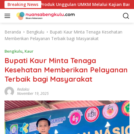
L
akan Potensi Produk Unggulan UMKM Melalui Kajian Bank Indo
Breaking News
a
n
g
s
Beranda
Bengkulu
Bupati Kaur Minta Tenaga Kesehatan
u
Memberikan Pelayanan Terbaik bagi Masyarakat
n
g
Bengkulu
,
Kaur
k
Bupati Kaur Minta Tenaga
e
Kesehatan Memberikan Pelayanan
k
o
Terbaik bagi Masyarakat
n
t
Redaksi
November 19, 2025
e
n