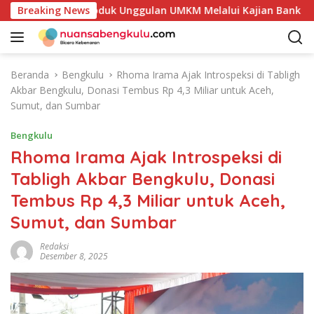
L
an Potensi Produk Unggulan UMKM Melalui Kajian Bank Indones
Breaking News
a
n
g
s
Beranda
Bengkulu
Rhoma Irama Ajak Introspeksi di Tabligh
u
Akbar Bengkulu, Donasi Tembus Rp 4,3 Miliar untuk Aceh,
n
Sumut, dan Sumbar
g
k
Bengkulu
e
Rhoma Irama Ajak Introspeksi di
k
Tabligh Akbar Bengkulu, Donasi
o
n
Tembus Rp 4,3 Miliar untuk Aceh,
t
Sumut, dan Sumbar
e
n
Redaksi
Desember 8, 2025