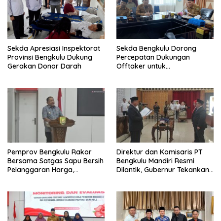
Sekda Apresiasi Inspektorat
Sekda Bengkulu Dorong
Provinsi Bengkulu Dukung
Percepatan Dukungan
Gerakan Donor Darah
Offtaker untuk
Pembangunan TPST Regional
Pemprov Bengkulu Rakor
Direktur dan Komisaris PT
Bersama Satgas Sapu Bersih
Bengkulu Mandiri Resmi
Pelanggaran Harga,
Dilantik, Gubernur Tekankan
Keamanan, dan Mutu
Pentingnya Inovasi
Pangan, Harga TBS Sawit
Masih Jadi Sorotan