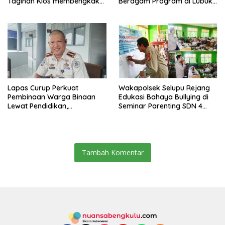
Tagihan Kios membengkak
Beragam Program di Lubuk
dan Minimnya Fasilitas
Ubar
Lapas Curup Perkuat
Wakapolsek Selupu Rejang
Pembinaan Warga Binaan
Edukasi Bahaya Bullying di
Lewat Pendidikan,
Seminar Parenting SDN 4
Keterampilan, hingga
Rejang Lebong
Kesenian
Tambah Komentar