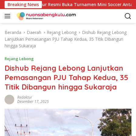
L
-81: Bupati Kaur Resmi Buka Turnamen Mini Soccer Antar OPD
Breaking News
a
n
g
s
Beranda
Daerah
Rejang Lebong
Dishub Rejang Lebong
u
Lanjutkan Pemasangan PJU Tahap Kedua, 35 Titik Dibangun
n
hingga Sukaraja
g
k
Rejang Lebong
e
Dishub Rejang Lebong Lanjutkan
k
Pemasangan PJU Tahap Kedua, 35
o
n
Titik Dibangun hingga Sukaraja
t
e
Redaktur
Desember 17, 2025
n