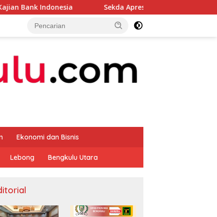
a
Sekda Apresiasi Inspektorat Provinsi Bengkulu Duku
m
Ekonomi dan Bisnis
Lebong
Bengkulu Utara
itorial