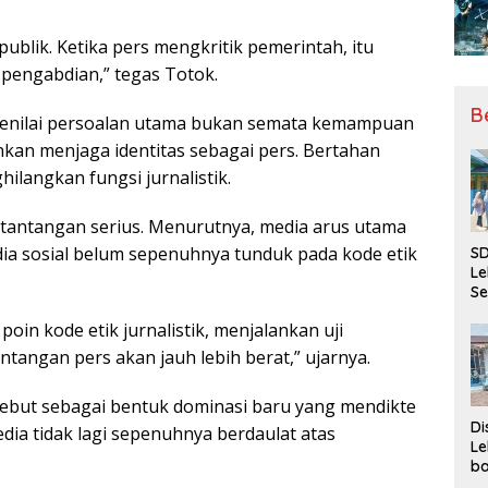
ublik. Ketika pers mengkritik pemerintah, itu
pengabdian,” tegas Totok.
B
menilai persoalan utama bukan semata kemampuan
kan menjaga identitas sebagai pers. Bertahan
ilangkan fungsi jurnalistik.
i tantangan serius. Menurutnya, media arus utama
ia sosial belum sepenuhnya tunduk pada kode etik
SD
Le
Se
da
oin kode etik jurnalistik, menjalankan uji
Bu
Ka
tangan pers akan jauh lebih berat,” ujarnya.
Ja
sebut sebagai bentuk dominasi baru yang mendikte
Di
dia tidak lagi sepenuhnya berdaulat atas
Le
ba
Be