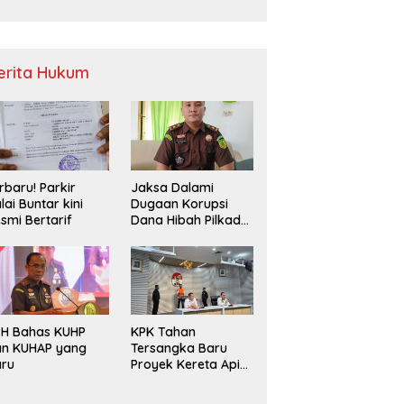
Sampah
erita Hukum
rbaru! Parkir
Jaksa Dalami
lai Buntar kini
Dugaan Korupsi
smi Bertarif
Dana Hibah Pilkada
2024 di Bawaslu
Kaur
PH Bahas KUHP
KPK Tahan
an KUHAP yang
Tersangka Baru
aru
Proyek Kereta Api
Medan