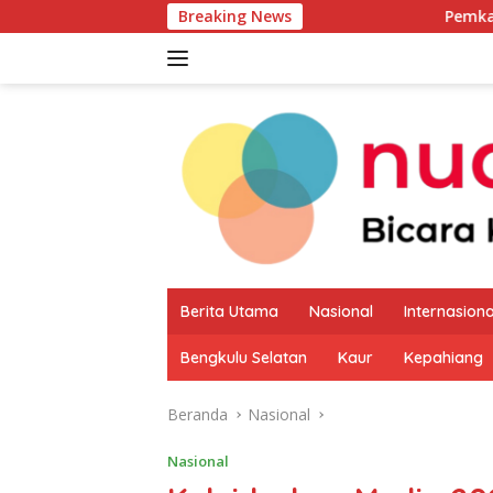
Langsung
Breaking News
Pemkab Kaur Mulai Petaka
ke
konten
Berita Utama
Nasional
Internasiona
Bengkulu Selatan
Kaur
Kepahiang
Beranda
Nasional
Nasional