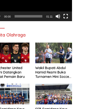
00:00
01:11
ita Olahraga
hester United
Wakil Bupati Abdul
mi Datangkan
Hamid Resmi Buka
at Pemain Baru
Turnamen Mini Soccer
Awat Mata Cup VI
 Semidang Kaur
SSB Semidang Kaur