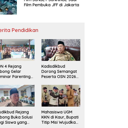
Film Pembuka JFF di Jakarta
erita Pendidikan
N 4 Rejang
Kadisdikbud
bong Gelar
Dorong Semangat
minar Parenting
Peserta OSN 2026
n Deklarasi Anti-
Demi Raih Prestasi
llying,
disdikbud: Patut
di Contoh
sdikbud Rejang
Mahasiswa UGM
bong Buka Solusi
KKN di Kaur, Bupati
gi Siswa yang
Titip Misi Wujudkan
lum Lolos SPMB
Daerah Bebas