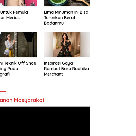
 Untuk Pemula
Lima Minuman Ini Bisa
jar Merias
Turunkan Berat
Badanmu
ni Teknik Off Shoe
Inspirasi Gaya
ting Pada
Rambut Baru Radhika
grafi
Merchant
anan Masyarakat
utar
o