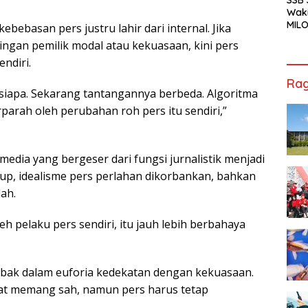
Waki
MILO
ebebasan pers justru lahir dari internal. Jika
Cha
ingan pemilik modal atau kekuasaan, kini pers
Jak
endiri.
Rag
 siapa. Sekarang tantangannya berbeda. Algoritma
rparah oleh perubahan roh pers itu sendiri,”
edia yang bergeser dari fungsi jurnalistik menjadi
idup, idealisme pers perlahan dikorbankan, bahkan
lah.
eh pelaku pers sendiri, itu jauh lebih berbahaya
jebak dalam euforia kedekatan dengan kekuasaan.
at memang sah, namun pers harus tetap