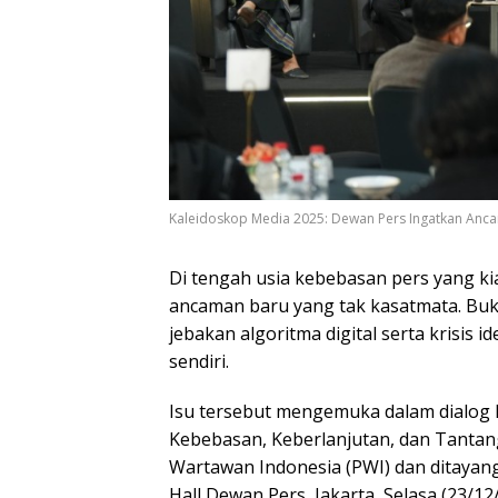
Kaleidoskop Media 2025: Dewan Pers Ingatkan Ancam
Di tengah usia kebebasan pers yang ki
ancaman baru yang tak kasatmata. Buk
jebakan algoritma digital serta krisis 
sendiri.
Isu tersebut mengemuka dalam dialog
Kebebasan, Keberlanjutan, dan Tantan
Wartawan Indonesia (PWI) dan ditayang
Hall Dewan Pers, Jakarta, Selasa (23/12