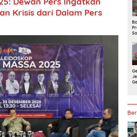
25: Dewan Pers Ingatkan
n Krisis dari Dalam Pers
Ba
Pr
So
P
P
Ba
G
J
G
Ju
Ja
Ber