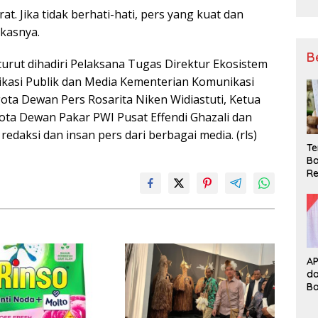
at. Jika tidak berhati-hati, pers yang kuat dan
gkasnya.
B
urut dihadiri Pelaksana Tugas Direktur Ekosistem
ikasi Publik dan Media Kementerian Komunikasi
gota Dewan Pers Rosarita Niken Widiastuti, Ketua
a Dewan Pakar PWI Pusat Effendi Ghazali dan
edaksi dan insan pers dari berbagai media. (rls)
Te
Ba
Re
A
d
B