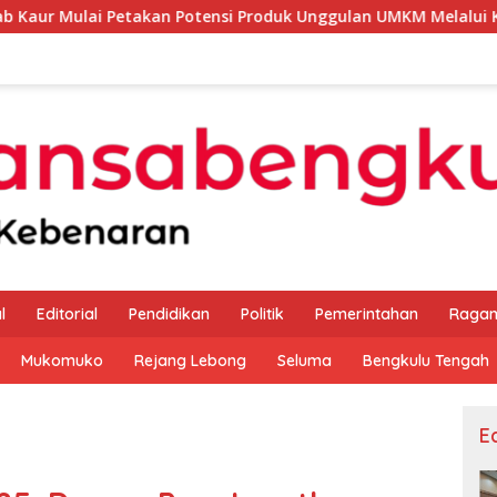
n Potensi Produk Unggulan UMKM Melalui Kajian Bank Indonesi
l
Editorial
Pendidikan
Politik
Pemerintahan
Raga
Mukomuko
Rejang Lebong
Seluma
Bengkulu Tengah
Ed