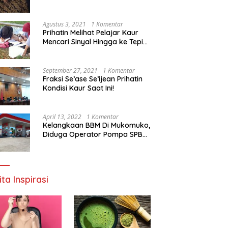
Agustus 3, 2021
1 Komentar
Prihatin Melihat Pelajar Kaur
Mencari Sinyal Hingga ke Tepi
Sungai, Pimpinan DPD RI:
Pemerintah Setempat Mesti
Segera Bertindak
September 27, 2021
1 Komentar
Fraksi Se’ase Se’ijean Prihatin
Kondisi Kaur Saat Ini!
April 13, 2022
1 Komentar
Kelangkaan BBM Di Mukomuko,
Diduga Operator Pompa SPBU
Bandaratu Stok Minyak Sendiri
ita Inspirasi