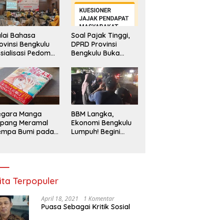
lai Bahasa
Soal Pajak Tinggi,
ovinsi Bengkulu
DPRD Provinsi
sialisasi Pedoman
Bengkulu Buka
engawasan
Layanan
enggunaan
Pengaduan
hasa Indonesia
Masyarakat
egara Manga
BBM Langka,
epang Meramal
Ekonomi Bengkulu
empa Bumi pada
Lumpuh! Begini
li 2025, Semua
Penjelasan
di Heboh
Gubernur
ita Terpopuler
April 18, 2021
1 Komentar
Puasa Sebagai Kritik Sosial