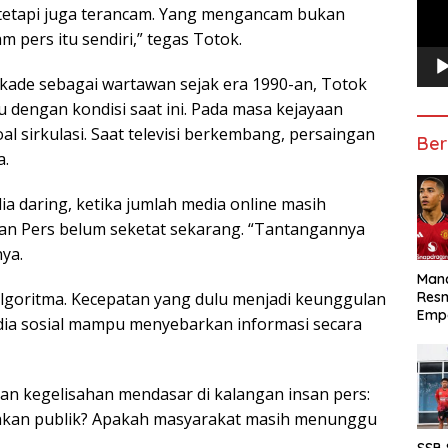
, tetapi juga terancam. Yang mengancam bukan
m pers itu sendiri,” tegas Totok.
ekade sebagai wartawan sejak era 1990-an, Totok
dengan kondisi saat ini. Pada masa kejayaan
l sirkulasi. Saat televisi berkembang, persaingan
Ber
a.
a daring, ketika jumlah media online masih
wan Pers belum seketat sekarang. “Tantangannya
nya.
Manc
Res
 algoritma. Kecepatan yang dulu menjadi keunggulan
Emp
dia sosial mampu menyebarkan informasi secara
an kegelisahan mendasar di kalangan insan pers:
uhkan publik? Apakah masyarakat masih menunggu
SSB