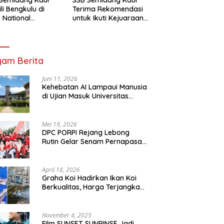
li Bengkulu di
Terima Rekomendasi
 National
untuk Ikuti Kejuaraan
mpionship 2026
Nasional Garuda Anak
arta
Nusantara 2026
am Berita
Juni 11, 2026
Kehebatan AI Lampaui Manusia
di Ujian Masuk Universitas
Tersulit Jepang
Mei 19, 2026
DPC PORPI Rejang Lebong
Rutin Gelar Senam Pernapasan
di Setia Negara Curup
April 18, 2026
Graha Koi Hadirkan Ikan Koi
Berkualitas, Harga Terjangkau
untuk Semua Kalangan
November 4, 2025
Film SUNSET SUNRINSE Jadi