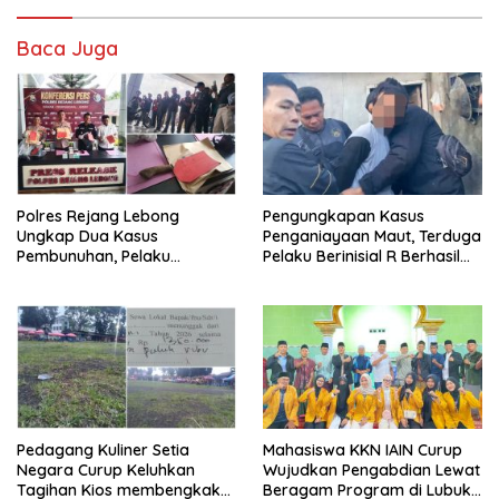
Baca Juga
Polres Rejang Lebong
Pengungkapan Kasus
Ungkap Dua Kasus
Penganiayaan Maut, Terduga
Pembunuhan, Pelaku
Pelaku Berinisial R Berhasil
Terancam 15 Tahun Penjara
Ditangkap
Pedagang Kuliner Setia
Mahasiswa KKN IAIN Curup
Negara Curup Keluhkan
Wujudkan Pengabdian Lewat
Tagihan Kios membengkak
Beragam Program di Lubuk