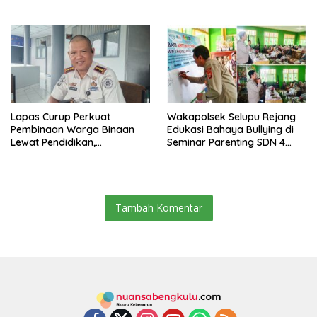
dan Minimnya Fasilitas
Ubar
Lapas Curup Perkuat
Wakapolsek Selupu Rejang
Pembinaan Warga Binaan
Edukasi Bahaya Bullying di
Lewat Pendidikan,
Seminar Parenting SDN 4
Keterampilan, hingga
Rejang Lebong
Kesenian
Tambah Komentar