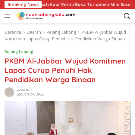
L
T RI ke-81: Bupati Kaur Resmi Buka Turnamen Mini Soccer Ant
Breaking News
a
n
g
s
Beranda
Daerah
Rejang Lebong
PKBM Al-Jabbar Wujud
u
Komitmen Lapas Curup Penuhi Hak Pendidikan Warga Binaan
n
g
Rejang Lebong
k
PKBM Al-Jabbar Wujud Komitmen
e
Lapas Curup Penuhi Hak
k
o
Pendidikan Warga Binaan
n
t
Redaktur
Januari 24, 2026
e
n