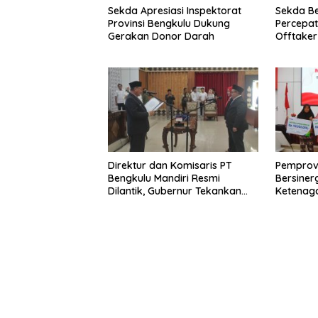
Sekda Apresiasi Inspektorat
Sekda B
Provinsi Bengkulu Dukung
Percepa
Gerakan Donor Darah
Offtake
TPST Reg
Direktur dan Komisaris PT
Pemprov
Bengkulu Mandiri Resmi
Bersiner
Dilantik, Gubernur Tekankan
Ketenaga
Pentingnya Inovasi
Universa