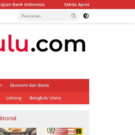
esia
Sekda Apresiasi Inspektorat Provinsi Bengkulu Du
m
Ekonomi dan Bisnis
Lebong
Bengkulu Utara
itorial