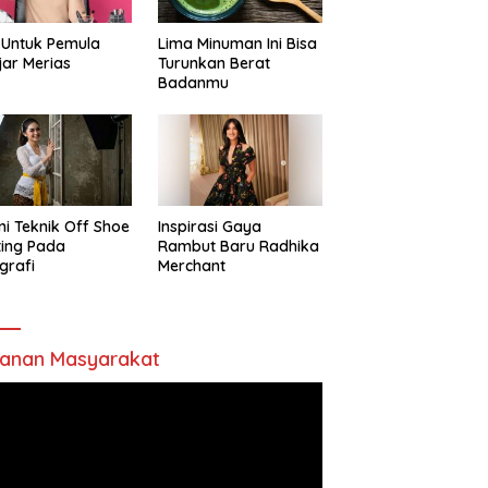
 Untuk Pemula
Lima Minuman Ini Bisa
jar Merias
Turunkan Berat
Badanmu
ni Teknik Off Shoe
Inspirasi Gaya
ting Pada
Rambut Baru Radhika
grafi
Merchant
anan Masyarakat
utar
o