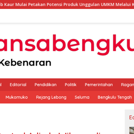
kan Potensi Produk Unggulan UMKM Melalui Kajian Bank Indon
l
Editorial
Pendidikan
Politik
Pemerintahan
Raga
Mukomuko
Rejang Lebong
Seluma
Bengkulu Tengah
Ed