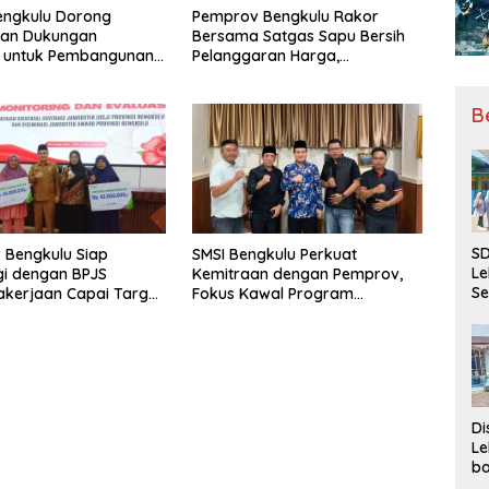
engkulu Dorong
Pemprov Bengkulu Rakor
tan Dukungan
Bersama Satgas Sapu Bersih
r untuk Pembangunan
Pelanggaran Harga,
ional
Keamanan, dan Mutu Pangan,
Harga TBS Sawit Masih Jadi
B
Sorotan
SD
 Bengkulu Siap
SMSI Bengkulu Perkuat
Le
gi dengan BPJS
Kemitraan dengan Pemprov,
Se
kerjaan Capai Target
Fokus Kawal Program
da
l Coverage Jamsostek
Pembangunan
Bu
Ka
Ja
Di
Le
ba
Be