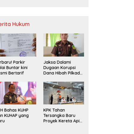
Sampah
erita Hukum
rbaru! Parkir
Jaksa Dalami
lai Buntar kini
Dugaan Korupsi
smi Bertarif
Dana Hibah Pilkada
2024 di Bawaslu
Kaur
PH Bahas KUHP
KPK Tahan
an KUHAP yang
Tersangka Baru
aru
Proyek Kereta Api
Medan