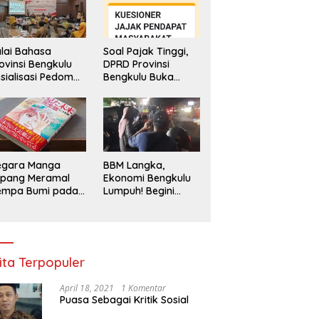
lai Bahasa
Soal Pajak Tinggi,
ovinsi Bengkulu
DPRD Provinsi
sialisasi Pedoman
Bengkulu Buka
engawasan
Layanan
enggunaan
Pengaduan
hasa Indonesia
Masyarakat
egara Manga
BBM Langka,
epang Meramal
Ekonomi Bengkulu
empa Bumi pada
Lumpuh! Begini
li 2025, Semua
Penjelasan
di Heboh
Gubernur
ita Terpopuler
April 18, 2021
1 Komentar
Puasa Sebagai Kritik Sosial