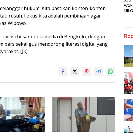
Waki
k melanggar hukum. Kita pastikan konten-konten
MILO
atau rusuh. Fokus kita adalah pembinaan agar
Cha
Jak
ngkas Wibowo.
Rag
solidasi besar dunia media di Bengkulu, dengan
ers sekaligus mendorong literasi digital yang
arakat. [Jk]