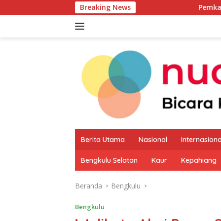
Langsung
Breaking News
Pemkab Kaur Mulai Peta
ke
konten
Berita Utama
Nasional
Internasiona
Bengkulu Selatan
Kaur
Kepahiang
Beranda
Bengkulu
Bengkulu