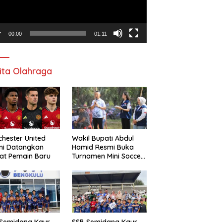
00:00
01:11
ita Olahraga
hester United
Wakil Bupati Abdul
mi Datangkan
Hamid Resmi Buka
at Pemain Baru
Turnamen Mini Soccer
Awat Mata Cup VI
 Semidang Kaur
SSB Semidang Kaur