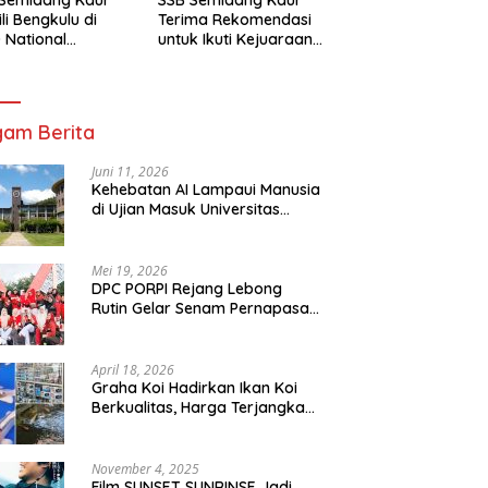
li Bengkulu di
Terima Rekomendasi
 National
untuk Ikuti Kejuaraan
mpionship 2026
Nasional Garuda Anak
arta
Nusantara 2026
am Berita
Juni 11, 2026
Kehebatan AI Lampaui Manusia
di Ujian Masuk Universitas
Tersulit Jepang
Mei 19, 2026
DPC PORPI Rejang Lebong
Rutin Gelar Senam Pernapasan
di Setia Negara Curup
April 18, 2026
Graha Koi Hadirkan Ikan Koi
Berkualitas, Harga Terjangkau
untuk Semua Kalangan
November 4, 2025
Film SUNSET SUNRINSE Jadi