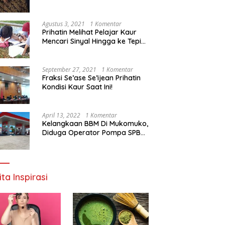
Agustus 3, 2021
1 Komentar
Prihatin Melihat Pelajar Kaur
Mencari Sinyal Hingga ke Tepi
Sungai, Pimpinan DPD RI:
Pemerintah Setempat Mesti
Segera Bertindak
September 27, 2021
1 Komentar
Fraksi Se’ase Se’ijean Prihatin
Kondisi Kaur Saat Ini!
April 13, 2022
1 Komentar
Kelangkaan BBM Di Mukomuko,
Diduga Operator Pompa SPBU
Bandaratu Stok Minyak Sendiri
ita Inspirasi