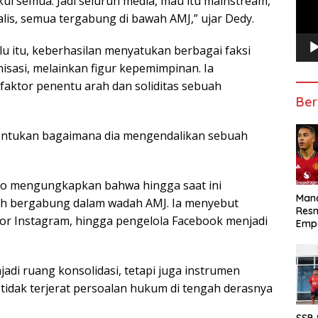
gkul semua. Jadi seluruh media, mau itu mainstream,
nalis, semua tergabung di bawah AMJ,” ujar Dedy.
u itu, keberhasilan menyatukan berbagai faksi
sasi, melainkan figur kepemimpinan. Ia
aktor penentu arah dan soliditas sebuah
Ber
nentukan bagaimana dia mengendalikan sebuah
lo mengungkapkan bahwa hingga saat ini
Manc
elah bergabung dalam wadah AMJ. Ia menyebut
Res
tor Instagram, hingga pengelola Facebook menjadi
Emp
di ruang konsolidasi, tetapi juga instrumen
 tidak terjerat persoalan hukum di tengah derasnya
SSB