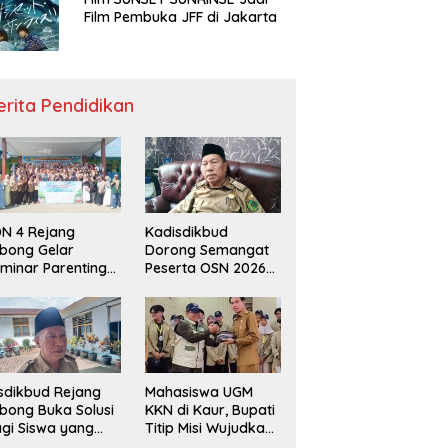
Film Pembuka JFF di Jakarta
erita Pendidikan
N 4 Rejang
Kadisdikbud
bong Gelar
Dorong Semangat
minar Parenting
Peserta OSN 2026
n Deklarasi Anti-
Demi Raih Prestasi
llying,
disdikbud: Patut
di Contoh
sdikbud Rejang
Mahasiswa UGM
bong Buka Solusi
KKN di Kaur, Bupati
gi Siswa yang
Titip Misi Wujudkan
lum Lolos SPMB
Daerah Bebas