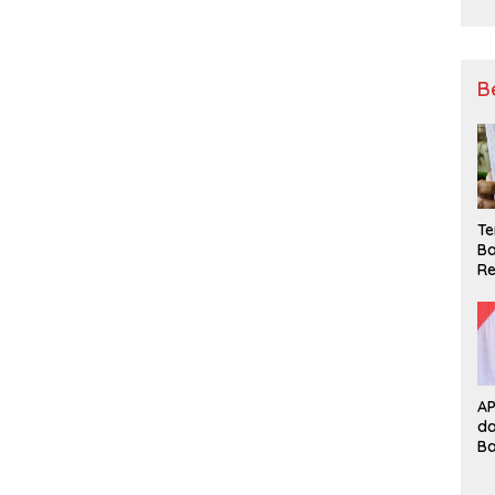
B
Te
Ba
Re
A
d
B