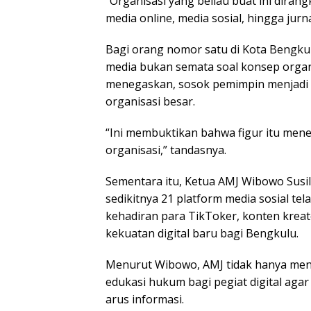
“Organisasi yang beliau buat ini diran
media online, media sosial, hingga jur
Bagi orang nomor satu di Kota Bengkul
media bukan semata soal konsep organi
menegaskan, sosok pemimpin menjadi f
organisasi besar.
“Ini membuktikan bahwa figur itu me
organisasi,” tandasnya.
Sementara itu, Ketua AMJ Wibowo Susi
sedikitnya 21 platform media sosial t
kehadiran para TikToker, konten krea
kekuatan digital baru bagi Bengkulu.
Menurut Wibowo, AMJ tidak hanya menja
edukasi hukum bagi pegiat digital agar
arus informasi.