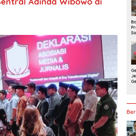
Sentral Adinda Wibowo di
Ba
Pr
So
P
P
Ba
G
J
G
Ju
Ja
Ber