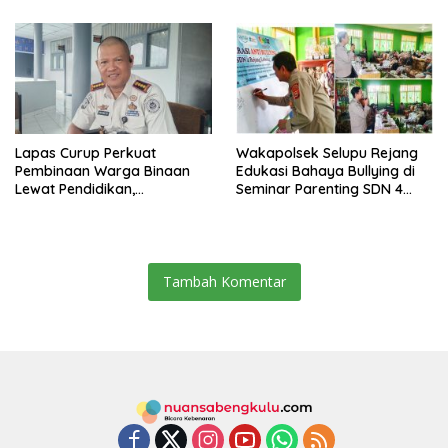
Lapas Curup Perkuat
Wakapolsek Selupu Rejang
Pembinaan Warga Binaan
Edukasi Bahaya Bullying di
Lewat Pendidikan,
Seminar Parenting SDN 4
Keterampilan, hingga
Rejang Lebong
Kesenian
Tambah Komentar