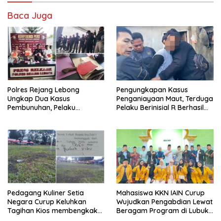
Baca Juga
Polres Rejang Lebong
Pengungkapan Kasus
Ungkap Dua Kasus
Penganiayaan Maut, Terduga
Pembunuhan, Pelaku
Pelaku Berinisial R Berhasil
Terancam 15 Tahun Penjara
Ditangkap
Pedagang Kuliner Setia
Mahasiswa KKN IAIN Curup
Negara Curup Keluhkan
Wujudkan Pengabdian Lewat
Tagihan Kios membengkak
Beragam Program di Lubuk
dan Minimnya Fasilitas
Ubar