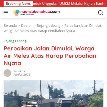
L
akan Potensi Produk Unggulan UMKM Melalui Kajian Bank Indon
Breaking News
a
n
g
s
Beranda
Daerah
Rejang Lebong
Perbaikan Jalan Dimulai,
u
Warga Air Meles Atas Harap Perubahan Nyata
n
g
Rejang Lebong
k
Perbaikan Jalan Dimulai, Warga
e
Air Meles Atas Harap Perubahan
k
o
Nyata
n
t
Redaktur
April 2, 2026
e
n