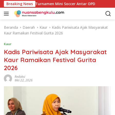
L
Resmi Buka Turnamen Mini Soccer Antar OPD
Breaking News
BPDP dan 
a
n
g
s
Beranda
Daerah
Kaur
Kadis Pariwisata Ajak Masyarakat
u
Kaur Ramaikan Festival Gurita 2026
n
g
Kaur
k
Kadis Pariwisata Ajak Masyarakat
e
Kaur Ramaikan Festival Gurita
k
o
2026
n
t
Redaksi
Mei 22, 2026
e
n