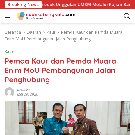
L
takan Potensi Produk Unggulan UMKM Melalui Kajian Bank Indo
Breaking News
a
n
g
s
Beranda
Daerah
Kaur
Pemda Kaur dan Pemda Muara
u
Enim MoU Pembangunan Jalan Penghubung
n
g
Kaur
k
Pemda Kaur dan Pemda Muara
e
Enim MoU Pembangunan Jalan
k
o
Penghubung
n
t
Redaksi
Mei 28, 2026
e
n