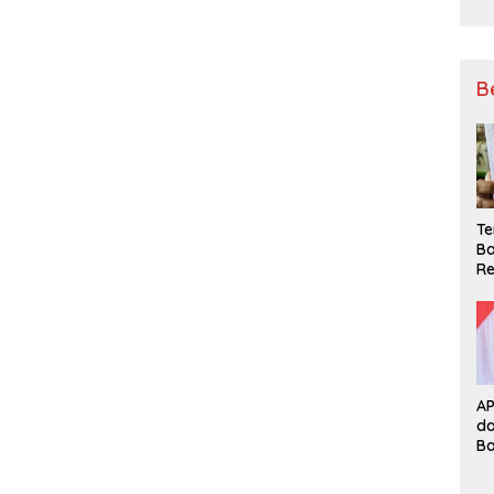
B
Te
Ba
Re
A
d
B