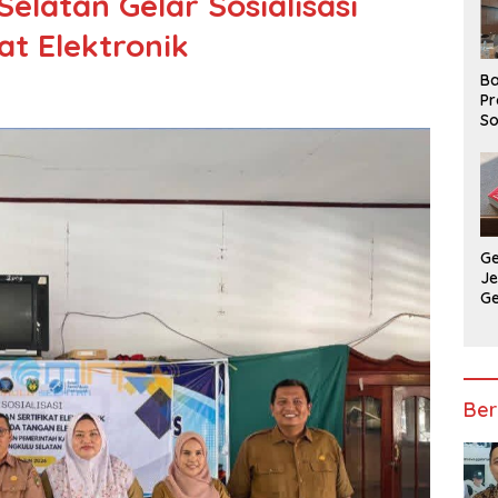
elatan Gelar Sosialisasi
at Elektronik
Ba
Pr
So
P
P
Ba
G
J
G
Ju
Ja
Ber