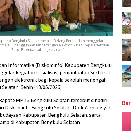
upaten Bengkulu Selatan melalui Bidang Persandian menggelar
nik melalui penggunaan tanda tangan elektronik bagi kepala sekolah
atan. (Foto: Eko/nuansabengkulu.com)
dan Informatika (Diskominfo) Kabupaten Bengkulu
gelar kegiatan sosialisasi pemanfaatan Sertifikat
tangan elektronik bagi kepala sekolah menengah
elatan, Senin (18/05/2026).
apat SMP 13 Bengkulu Selatan tersebut dihadiri
Ber
an Diskominfo Bengkulu Selatan, Dodi Yarmansyah,
Kebudayaan Kabupaten Bengkulu Selatan, serta
ama di Kabupaten Bengkulu Selatan.