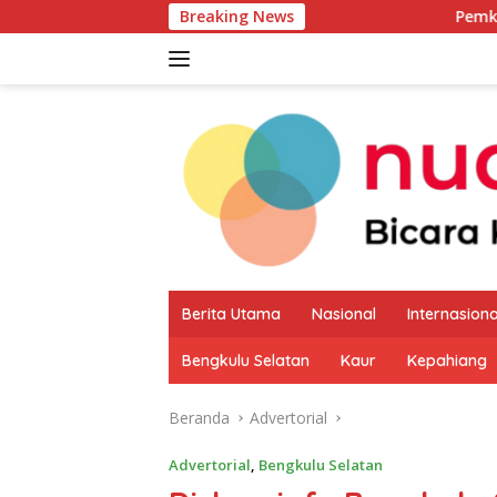
Langsung
Breaking News
Pemkab Kaur Mulai Pe
ke
konten
Berita Utama
Nasional
Internasiona
Bengkulu Selatan
Kaur
Kepahiang
Beranda
Advertorial
Advertorial
,
Bengkulu Selatan