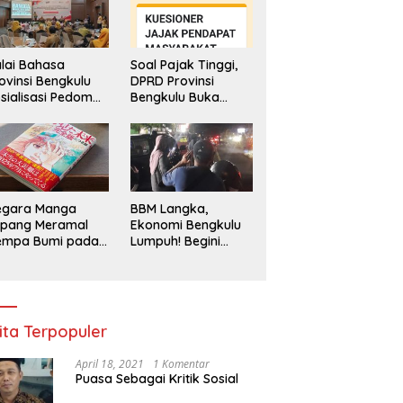
lai Bahasa
Soal Pajak Tinggi,
ovinsi Bengkulu
DPRD Provinsi
sialisasi Pedoman
Bengkulu Buka
engawasan
Layanan
enggunaan
Pengaduan
hasa Indonesia
Masyarakat
egara Manga
BBM Langka,
epang Meramal
Ekonomi Bengkulu
empa Bumi pada
Lumpuh! Begini
li 2025, Semua
Penjelasan
di Heboh
Gubernur
ita Terpopuler
April 18, 2021
1 Komentar
Puasa Sebagai Kritik Sosial