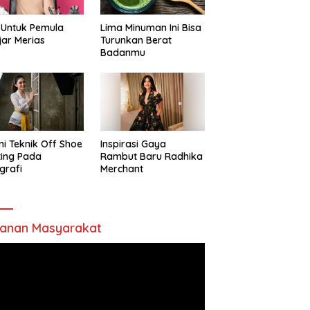
 Untuk Pemula
Lima Minuman Ini Bisa
jar Merias
Turunkan Berat
Badanmu
ni Teknik Off Shoe
Inspirasi Gaya
ting Pada
Rambut Baru Radhika
grafi
Merchant
anan Masyarakat
utar
o