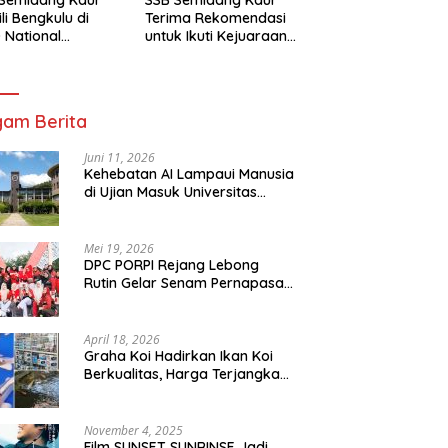
li Bengkulu di
Terima Rekomendasi
 National
untuk Ikuti Kejuaraan
mpionship 2026
Nasional Garuda Anak
arta
Nusantara 2026
am Berita
Juni 11, 2026
Kehebatan AI Lampaui Manusia
di Ujian Masuk Universitas
Tersulit Jepang
Mei 19, 2026
DPC PORPI Rejang Lebong
Rutin Gelar Senam Pernapasan
di Setia Negara Curup
April 18, 2026
Graha Koi Hadirkan Ikan Koi
Berkualitas, Harga Terjangkau
untuk Semua Kalangan
November 4, 2025
Film SUNSET SUNRINSE Jadi