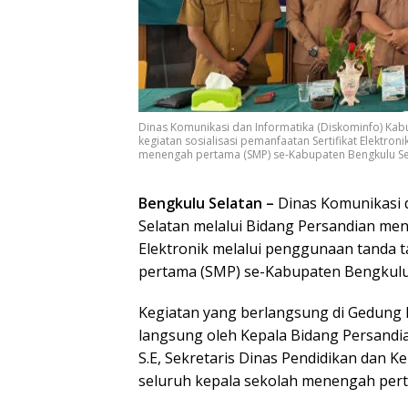
Dinas Komunikasi dan Informatika (Diskominfo) Kab
kegiatan sosialisasi pemanfaatan Sertifikat Elektro
menengah pertama (SMP) se-Kabupaten Bengkulu Sel
Bengkulu Selatan –
Dinas Komunikasi 
Selatan melalui Bidang Persandian meng
Elektronik melalui penggunaan tanda 
pertama (SMP) se-Kabupaten Bengkulu S
Kegiatan yang berlangsung di Gedung R
langsung oleh Kepala Bidang Persandi
S.E, Sekretaris Dinas Pendidikan dan 
seluruh kepala sekolah menengah pert