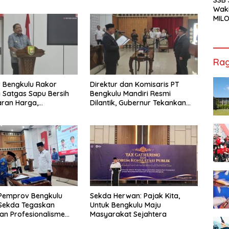
Waki
MILO
Cha
Jak
Rag
 Bengkulu Rakor
Direktur dan Komisaris PT
Satgas Sapu Bersih
Bengkulu Mandiri Resmi
ran Harga,
Dilantik, Gubernur Tekankan
n, dan Mutu Pangan,
Pentingnya Inovasi
S Sawit Masih Jadi
 Pemprov Bengkulu
Sekda Herwan: Pajak Kita,
, Sekda Tegaskan
Untuk Bengkulu Maju
dan Profesionalisme
Masyarakat Sejahtera
r