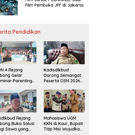
Film Pembuka JFF di Jakarta
erita Pendidikan
N 4 Rejang
Kadisdikbud
bong Gelar
Dorong Semangat
minar Parenting
Peserta OSN 2026
n Deklarasi Anti-
Demi Raih Prestasi
llying,
disdikbud: Patut
di Contoh
sdikbud Rejang
Mahasiswa UGM
bong Buka Solusi
KKN di Kaur, Bupati
gi Siswa yang
Titip Misi Wujudkan
lum Lolos SPMB
Daerah Bebas