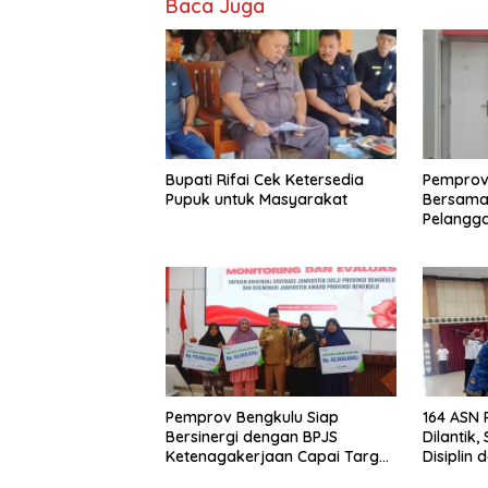
Baca Juga
Bupati Rifai Cek Ketersedia
Pemprov
Pupuk untuk Masyarakat
Bersama 
Pelangga
Keamana
Harga TB
Sorotan
Pemprov Bengkulu Siap
164 ASN
Bersinergi dengan BPJS
Dilantik
Ketenagakerjaan Capai Target
Disiplin 
Universal Coverage Jamsostek
Aparatu