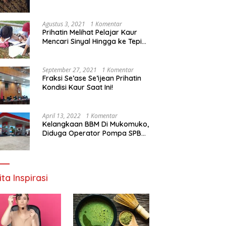
Agustus 3, 2021
1 Komentar
Prihatin Melihat Pelajar Kaur
Mencari Sinyal Hingga ke Tepi
Sungai, Pimpinan DPD RI:
Pemerintah Setempat Mesti
Segera Bertindak
September 27, 2021
1 Komentar
Fraksi Se’ase Se’ijean Prihatin
Kondisi Kaur Saat Ini!
April 13, 2022
1 Komentar
Kelangkaan BBM Di Mukomuko,
Diduga Operator Pompa SPBU
Bandaratu Stok Minyak Sendiri
ita Inspirasi