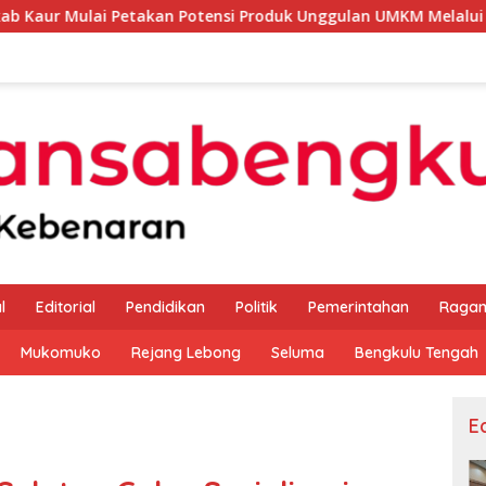
takan Potensi Produk Unggulan UMKM Melalui Kajian Bank Indo
l
Editorial
Pendidikan
Politik
Pemerintahan
Raga
Mukomuko
Rejang Lebong
Seluma
Bengkulu Tengah
Ed