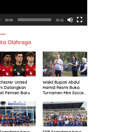
00:00
01:11
ita Olahraga
hester United
Wakil Bupati Abdul
mi Datangkan
Hamid Resmi Buka
at Pemain Baru
Turnamen Mini Soccer
Awat Mata Cup VI
 Semidang Kaur
SSB Semidang Kaur