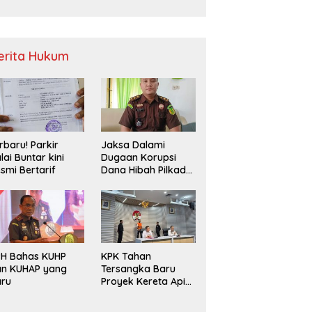
Sampah
erita Hukum
rbaru! Parkir
Jaksa Dalami
lai Buntar kini
Dugaan Korupsi
smi Bertarif
Dana Hibah Pilkada
2024 di Bawaslu
Kaur
PH Bahas KUHP
KPK Tahan
an KUHAP yang
Tersangka Baru
aru
Proyek Kereta Api
Medan