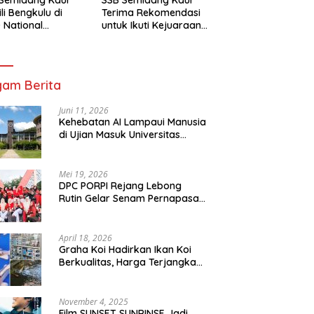
li Bengkulu di
Terima Rekomendasi
 National
untuk Ikuti Kejuaraan
mpionship 2026
Nasional Garuda Anak
arta
Nusantara 2026
am Berita
Juni 11, 2026
Kehebatan AI Lampaui Manusia
di Ujian Masuk Universitas
Tersulit Jepang
Mei 19, 2026
DPC PORPI Rejang Lebong
Rutin Gelar Senam Pernapasan
di Setia Negara Curup
April 18, 2026
Graha Koi Hadirkan Ikan Koi
Berkualitas, Harga Terjangkau
untuk Semua Kalangan
November 4, 2025
Film SUNSET SUNRINSE Jadi