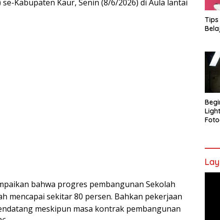
se-Kabupaten Kaur, Senin (8/6/2026) di Aula lantai
Tips
Bela
Begi
Ligh
Foto
Lay
Pem
ampaikan bahwa progres pembangunan Sekolah
Vide
elah mencapai sekitar 80 persen. Bahkan pekerjaan
ni mendatang meskipun masa kontrak pembangunan