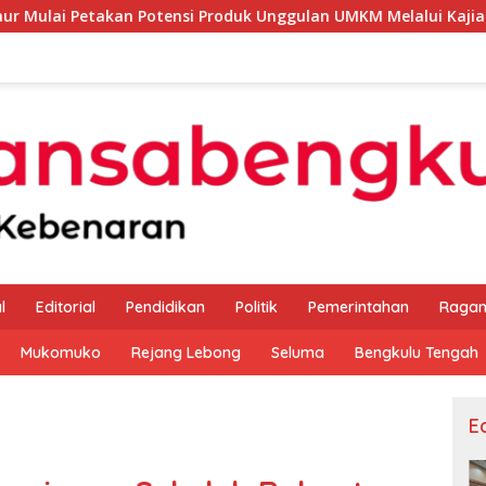
otensi Produk Unggulan UMKM Melalui Kajian Bank Indonesia
l
Editorial
Pendidikan
Politik
Pemerintahan
Raga
Mukomuko
Rejang Lebong
Seluma
Bengkulu Tengah
Ed