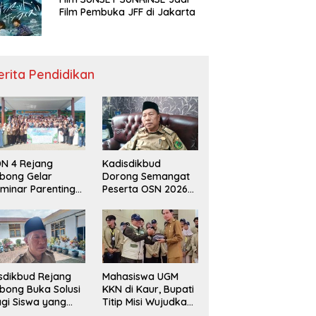
Film Pembuka JFF di Jakarta
erita Pendidikan
N 4 Rejang
Kadisdikbud
bong Gelar
Dorong Semangat
minar Parenting
Peserta OSN 2026
n Deklarasi Anti-
Demi Raih Prestasi
llying,
disdikbud: Patut
di Contoh
sdikbud Rejang
Mahasiswa UGM
bong Buka Solusi
KKN di Kaur, Bupati
gi Siswa yang
Titip Misi Wujudkan
lum Lolos SPMB
Daerah Bebas