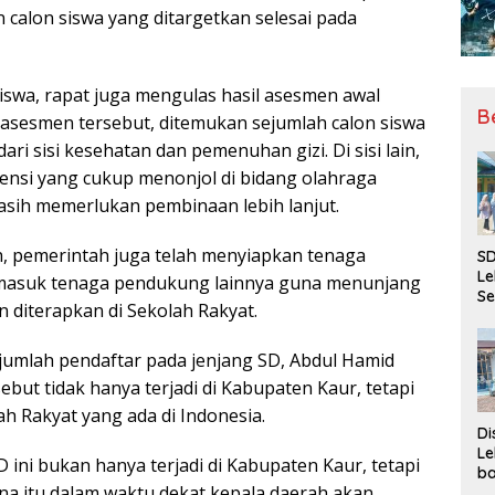
 calon siswa yang ditargetkan selesai pada
swa, rapat juga mengulas hasil asesmen awal
B
il asesmen tersebut, ditemukan sejumlah calon siswa
 sisi kesehatan dan pemenuhan gizi. Di sisi lain,
tensi yang cukup menonjol di bidang olahraga
ih memerlukan pembinaan lebih lanjut.
, pemerintah juga telah menyiapkan tenaga
SD
Le
ermasuk tenaga pendukung lainnya guna menunjang
Se
 diterapkan di Sekolah Rakyat.
da
Bu
Ka
 jumlah pendaftar pada jenjang SD, Abdul Hamid
Ja
t tidak hanya terjadi di Kabupaten Kaur, tetapi
ah Rakyat yang ada di Indonesia.
Di
Le
ini bukan hanya terjadi di Kabupaten Kaur, tetapi
ba
ena itu dalam waktu dekat kepala daerah akan
Be