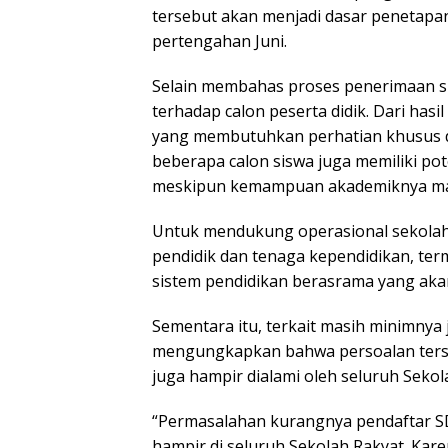
tersebut akan menjadi dasar penetapan
pertengahan Juni.
Selain membahas proses penerimaan si
terhadap calon peserta didik. Dari has
yang membutuhkan perhatian khusus dari
beberapa calon siswa juga memiliki po
meskipun kemampuan akademiknya mas
Untuk mendukung operasional sekolah
pendidik dan tenaga kependidikan, t
sistem pendidikan berasrama yang akan
Sementara itu, terkait masih minimnya
mengungkapkan bahwa persoalan tersebu
juga hampir dialami oleh seluruh Sekol
“Permasalahan kurangnya pendaftar SD 
hampir di seluruh Sekolah Rakyat. Kar