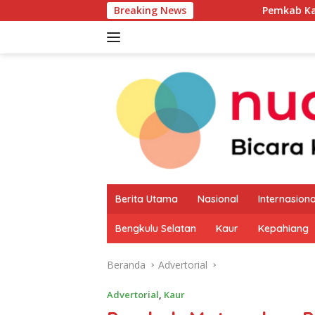
Langsung
Breaking News
Pemkab Kaur Mulai Petakan P
ke
konten
Berita Utama
Nasional
Internasiona
Bengkulu Selatan
Kaur
Kepahiang
Beranda
Advertorial
Advertorial
,
Kaur