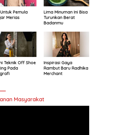
 Untuk Pemula
Lima Minuman Ini Bisa
jar Merias
Turunkan Berat
Badanmu
ni Teknik Off Shoe
Inspirasi Gaya
ting Pada
Rambut Baru Radhika
grafi
Merchant
anan Masyarakat
utar
o