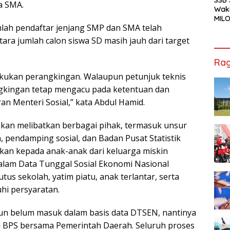
a SMA.
Waki
MILO
lah pendaftar jenjang SMP dan SMA telah
Cha
Jak
ara jumlah calon siswa SD masih jauh dari target
Rag
lakukan perangkingan. Walaupun petunjuk teknis
ngkingan tetap mengacu pada ketentuan dan
ran Menteri Sosial,” kata Abdul Hamid.
akan melibatkan berbagai pihak, termasuk unsur
, pendamping sosial, dan Badan Pusat Statistik
ikan kepada anak-anak dari keluarga miskin
 dalam Data Tunggal Sosial Ekonomi Nasional
us sekolah, yatim piatu, anak terlantar, serta
hi persyaratan.
amun belum masuk dalam basis data DTSEN, nantinya
eh BPS bersama Pemerintah Daerah. Seluruh proses