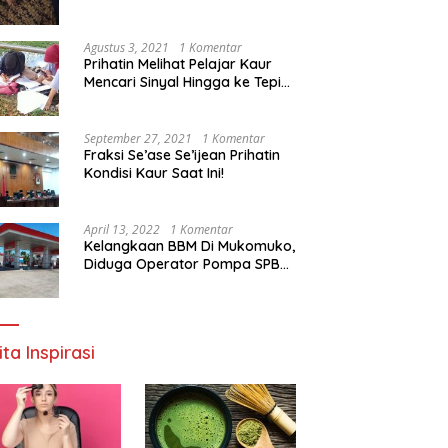
Agustus 3, 2021
1 Komentar
Prihatin Melihat Pelajar Kaur
Mencari Sinyal Hingga ke Tepi
Sungai, Pimpinan DPD RI:
Pemerintah Setempat Mesti
Segera Bertindak
September 27, 2021
1 Komentar
Fraksi Se’ase Se’ijean Prihatin
Kondisi Kaur Saat Ini!
April 13, 2022
1 Komentar
Kelangkaan BBM Di Mukomuko,
Diduga Operator Pompa SPBU
Bandaratu Stok Minyak Sendiri
ita Inspirasi