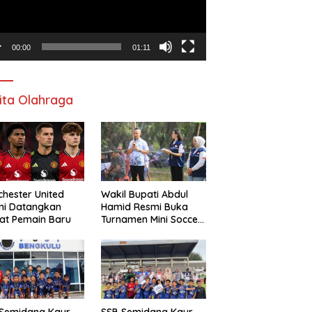
00:00
01:11
ita Olahraga
hester United
Wakil Bupati Abdul
mi Datangkan
Hamid Resmi Buka
at Pemain Baru
Turnamen Mini Soccer
Awat Mata Cup VI
 Semidang Kaur
SSB Semidang Kaur