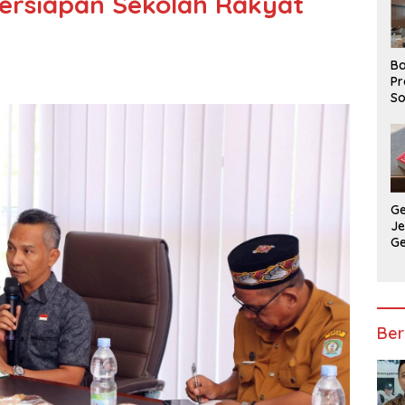
rsiapan Sekolah Rakyat
Ba
Pr
So
P
P
Ba
G
J
G
Ju
Ja
Ber