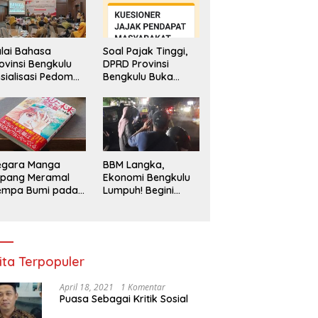
lai Bahasa
Soal Pajak Tinggi,
ovinsi Bengkulu
DPRD Provinsi
sialisasi Pedoman
Bengkulu Buka
engawasan
Layanan
enggunaan
Pengaduan
hasa Indonesia
Masyarakat
egara Manga
BBM Langka,
epang Meramal
Ekonomi Bengkulu
empa Bumi pada
Lumpuh! Begini
li 2025, Semua
Penjelasan
di Heboh
Gubernur
ita Terpopuler
April 18, 2021
1 Komentar
Puasa Sebagai Kritik Sosial