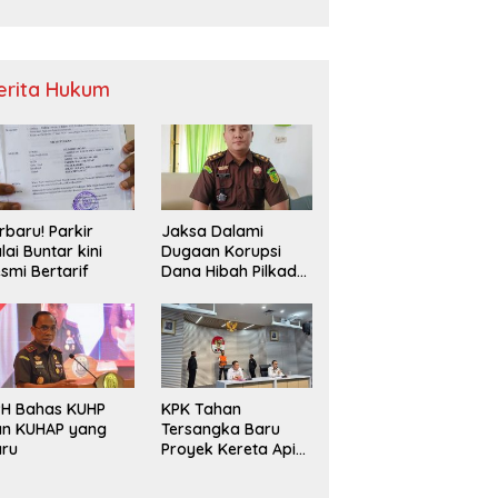
Sampah
erita Hukum
rbaru! Parkir
Jaksa Dalami
lai Buntar kini
Dugaan Korupsi
smi Bertarif
Dana Hibah Pilkada
2024 di Bawaslu
Kaur
PH Bahas KUHP
KPK Tahan
an KUHAP yang
Tersangka Baru
aru
Proyek Kereta Api
Medan