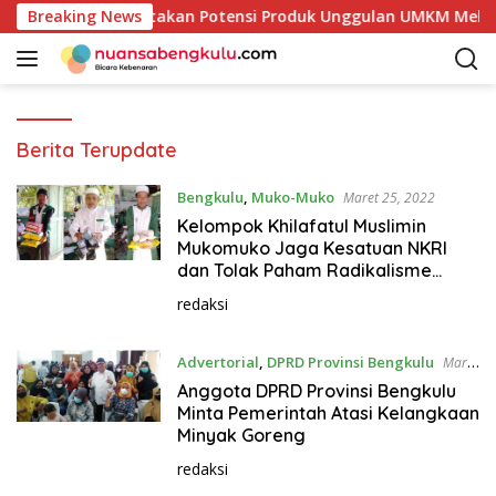
L
b Kaur Mulai Petakan Potensi Produk Unggulan UMKM Melalui 
Breaking News
a
n
g
s
u
Berita Terupdate
n
g
Bengkulu
,
Muko-Muko
Maret 25, 2022
k
Kelompok Khilafatul Muslimin
e
Mukomuko Jaga Kesatuan NKRI
k
dan Tolak Paham Radikalisme
o
serta Terorisme
n
redaksi
t
e
Advertorial
,
DPRD Provinsi Bengkulu
Maret
n
23, 2022
Anggota DPRD Provinsi Bengkulu
Minta Pemerintah Atasi Kelangkaan
Minyak Goreng
redaksi