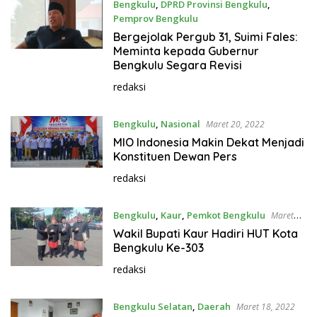
Bengkulu
,
DPRD Provinsi Bengkulu
,
Pemprov Bengkulu
Maret 21, 2022
Bergejolak Pergub 31, Suimi Fales:
Meminta kepada Gubernur
Bengkulu Segara Revisi
redaksi
Bengkulu
,
Nasional
Maret 20, 2022
MIO Indonesia Makin Dekat Menjadi
Konstituen Dewan Pers
redaksi
Bengkulu
,
Kaur
,
Pemkot Bengkulu
Maret
18, 2022
Wakil Bupati Kaur Hadiri HUT Kota
Bengkulu Ke-303
redaksi
Bengkulu Selatan
,
Daerah
Maret 18, 2022