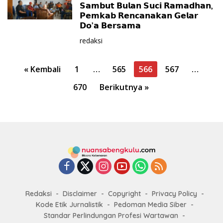
𝗦𝗮𝗺𝗯𝘂𝘁 𝗕𝘂𝗹𝗮𝗻 𝗦𝘂𝗰𝗶 𝗥𝗮𝗺𝗮𝗱𝗵𝗮𝗻,
𝗣𝗲𝗺𝗸𝗮𝗯 𝗥𝗲𝗻𝗰𝗮𝗻𝗮𝗸𝗮𝗻 𝗚𝗲𝗹𝗮𝗿
𝗗𝗼’𝗮 𝗕𝗲𝗿𝘀𝗮𝗺𝗮
redaksi
P
« Kembali
1
…
565
566
567
…
a
670
Berikutnya »
g
i
n
a
s
i
p
o
Redaksi
Disclaimer
Copyright
Privacy Policy
s
Kode Etik Jurnalistik
Pedoman Media Siber
Standar Perlindungan Profesi Wartawan