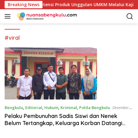
L
 Mulai Petakan Potensi Produk Unggulan UMKM Melalui Kajian 
Breaking News
a
n
g
s
u
#viral
n
g
k
e
k
o
n
t
e
n
Bengkulu
,
Editorial
,
Hukum
,
Kriminal
,
Polda Bengkulu
Desember
30, 2024
Pelaku Pembunuhan Sadis Siswi dan Nenek
Belum Tertangkap, Keluarga Korban Datangi
Polres Kaur