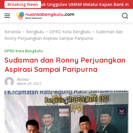
L
tensi Produk Unggulan UMKM Melalui Kajian Bank Indonesia
Breaking News
a
n
g
s
Beranda
Bengkulu
DPRD Kota Bengkulu
Sudisman dan
u
Ronny Perjuangkan Aspirasi Sampai Paripurna
n
g
DPRD Kota Bengkulu
k
Sudisman dan Ronny Perjuangkan
e
Aspirasi Sampai Paripurna
k
o
Redaksi
n
Maret 29, 2021
t
e
n