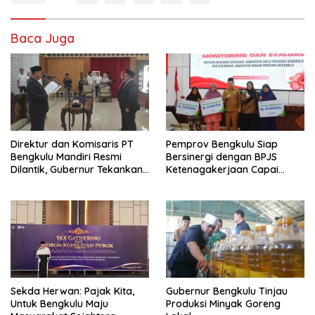
Baca Juga
Direktur dan Komisaris PT
Pemprov Bengkulu Siap
Bengkulu Mandiri Resmi
Bersinergi dengan BPJS
Dilantik, Gubernur Tekankan
Ketenagakerjaan Capai
Pentingnya Inovasi
Target Universal Coverage
Jamsostek
Sekda Herwan: Pajak Kita,
Gubernur Bengkulu Tinjau
Untuk Bengkulu Maju
Produksi Minyak Goreng