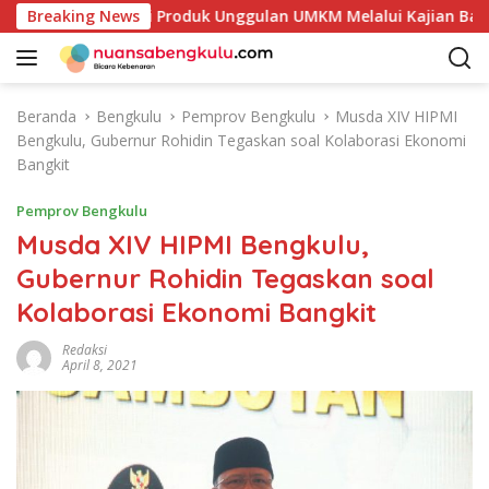
L
etakan Potensi Produk Unggulan UMKM Melalui Kajian Bank Ind
Breaking News
a
n
g
s
Beranda
Bengkulu
Pemprov Bengkulu
Musda XIV HIPMI
u
Bengkulu, Gubernur Rohidin Tegaskan soal Kolaborasi Ekonomi
n
Bangkit
g
k
Pemprov Bengkulu
e
Musda XIV HIPMI Bengkulu,
k
Gubernur Rohidin Tegaskan soal
o
n
Kolaborasi Ekonomi Bangkit
t
e
Redaksi
April 8, 2021
n