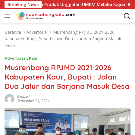
L
Petakan Potensi Produk Unggulan UMKM Melalui Kajian Bank In
Breaking News
a
n
g
s
Beranda
Advertorial
Musrenbang RPJMD 2021-2026
u
Kabupaten Kaur, Bupati : Jalan Dua Jalur dan Sarjana Masuk
n
Desa
g
k
Advertorial
,
Kaur
e
Musrenbang RPJMD 2021-2026
k
Kabupaten Kaur, Bupati : Jalan
o
n
Dua Jalur dan Sarjana Masuk Desa
t
e
Redaksi
September 21, 2021
n