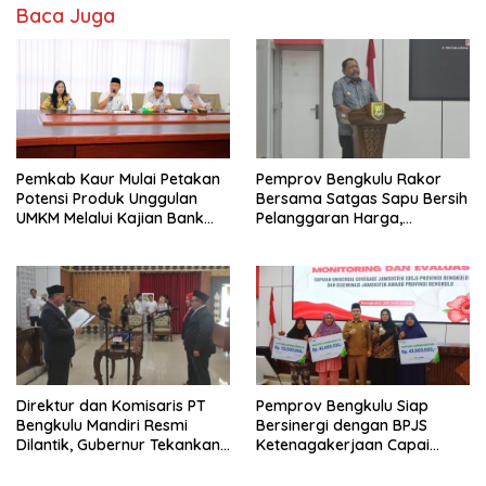
Baca Juga
Pemkab Kaur Mulai Petakan
Pemprov Bengkulu Rakor
Potensi Produk Unggulan
Bersama Satgas Sapu Bersih
UMKM Melalui Kajian Bank
Pelanggaran Harga,
Indonesia
Keamanan, dan Mutu
Pangan, Harga TBS Sawit
Masih Jadi Sorotan
Direktur dan Komisaris PT
Pemprov Bengkulu Siap
Bengkulu Mandiri Resmi
Bersinergi dengan BPJS
Dilantik, Gubernur Tekankan
Ketenagakerjaan Capai
Pentingnya Inovasi
Target Universal Coverage
Jamsostek