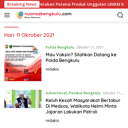
L
mkab Kaur Mulai Petakan Potensi Produk Unggulan UMKM Melalu
Breaking News
a
n
g
s
u
Hari:
11 Oktober 2021
n
g
Polda Bengkulu
Oktober 11, 2021
k
Mau Vaksin? Silahkan Datang ke
e
Polda Bengkulu
k
redaksi
o
n
t
e
Advertorial
,
Pemkot Bengkulu
Oktober 11,
n
2021
Keluh Kesah Masyarakat Bertabur
Di Medsos, Walikota Helmi Minta
Jajaran Lakukan Patroli
redaksi