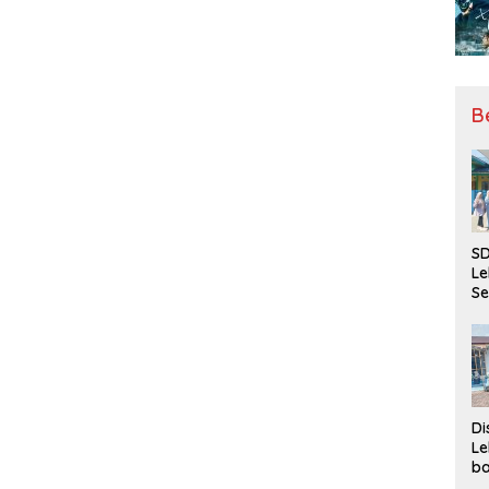
B
SD
Le
Se
da
Bu
Ka
Ja
Di
Le
ba
Be