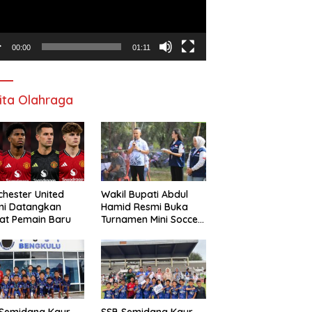
00:00
01:11
ita Olahraga
hester United
Wakil Bupati Abdul
mi Datangkan
Hamid Resmi Buka
at Pemain Baru
Turnamen Mini Soccer
Awat Mata Cup VI
 Semidang Kaur
SSB Semidang Kaur