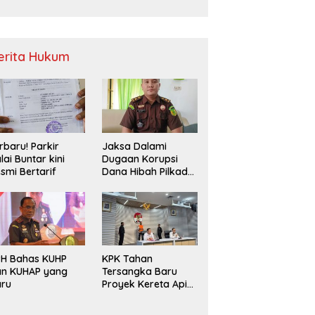
Sampah
erita Hukum
rbaru! Parkir
Jaksa Dalami
lai Buntar kini
Dugaan Korupsi
smi Bertarif
Dana Hibah Pilkada
2024 di Bawaslu
Kaur
PH Bahas KUHP
KPK Tahan
an KUHAP yang
Tersangka Baru
aru
Proyek Kereta Api
Medan