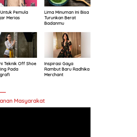
 Untuk Pemula
Lima Minuman Ini Bisa
jar Merias
Turunkan Berat
Badanmu
ni Teknik Off Shoe
Inspirasi Gaya
ting Pada
Rambut Baru Radhika
grafi
Merchant
anan Masyarakat
utar
o