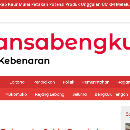
takan Potensi Produk Unggulan UMKM Melalui Kajian Bank Ind
l
Editorial
Pendidikan
Politik
Pemerintahan
Raga
Mukomuko
Rejang Lebong
Seluma
Bengkulu Tengah
Ed