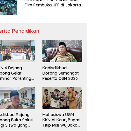
Film Pembuka JFF di Jakarta
erita Pendidikan
N 4 Rejang
Kadisdikbud
bong Gelar
Dorong Semangat
minar Parenting
Peserta OSN 2026
n Deklarasi Anti-
Demi Raih Prestasi
llying,
disdikbud: Patut
di Contoh
sdikbud Rejang
Mahasiswa UGM
bong Buka Solusi
KKN di Kaur, Bupati
gi Siswa yang
Titip Misi Wujudkan
lum Lolos SPMB
Daerah Bebas