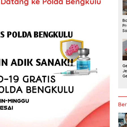
 Datang ke Polda Bengkulu
Ba
Pr
So
P
P
Ba
G
J
G
Ju
Ja
Ber