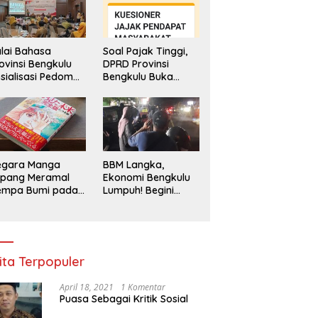
lai Bahasa
Soal Pajak Tinggi,
ovinsi Bengkulu
DPRD Provinsi
sialisasi Pedoman
Bengkulu Buka
engawasan
Layanan
enggunaan
Pengaduan
hasa Indonesia
Masyarakat
egara Manga
BBM Langka,
epang Meramal
Ekonomi Bengkulu
empa Bumi pada
Lumpuh! Begini
li 2025, Semua
Penjelasan
di Heboh
Gubernur
ita Terpopuler
April 18, 2021
1 Komentar
Puasa Sebagai Kritik Sosial