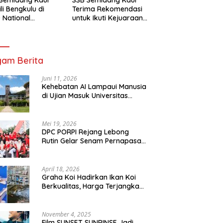
li Bengkulu di
Terima Rekomendasi
 National
untuk Ikuti Kejuaraan
mpionship 2026
Nasional Garuda Anak
arta
Nusantara 2026
am Berita
Juni 11, 2026
Kehebatan AI Lampaui Manusia
di Ujian Masuk Universitas
Tersulit Jepang
Mei 19, 2026
DPC PORPI Rejang Lebong
Rutin Gelar Senam Pernapasan
di Setia Negara Curup
April 18, 2026
Graha Koi Hadirkan Ikan Koi
Berkualitas, Harga Terjangkau
untuk Semua Kalangan
November 4, 2025
Film SUNSET SUNRINSE Jadi