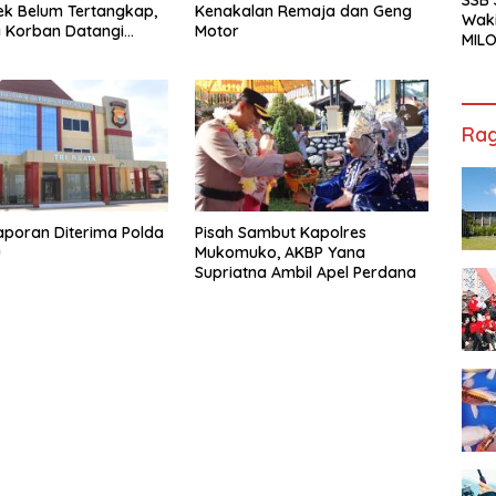
k Belum Tertangkap,
Kenakalan Remaja dan Geng
Waki
 Korban Datangi
Motor
MILO
aur
Cha
Jak
Rag
aporan Diterima Polda
Pisah Sambut Kapolres
u
Mukomuko, AKBP Yana
Supriatna Ambil Apel Perdana