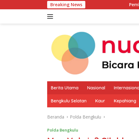
Langsung
Breaking News
Pemkab Kaur Mulai Pe
ke
konten
Berita Utama
Nasional
Internasiona
Bengkulu Selatan
Kaur
Kepahiang
Beranda
Polda Bengkulu
Polda Bengkulu