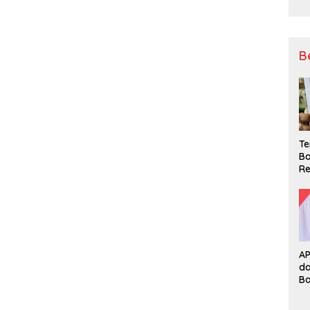
B
Te
Ba
Re
A
d
B