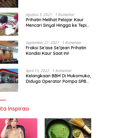
Agustus 3, 2021
1 Komentar
Prihatin Melihat Pelajar Kaur
Mencari Sinyal Hingga ke Tepi
Sungai, Pimpinan DPD RI:
Pemerintah Setempat Mesti
Segera Bertindak
September 27, 2021
1 Komentar
Fraksi Se’ase Se’ijean Prihatin
Kondisi Kaur Saat Ini!
April 13, 2022
1 Komentar
Kelangkaan BBM Di Mukomuko,
Diduga Operator Pompa SPBU
Bandaratu Stok Minyak Sendiri
ita Inspirasi